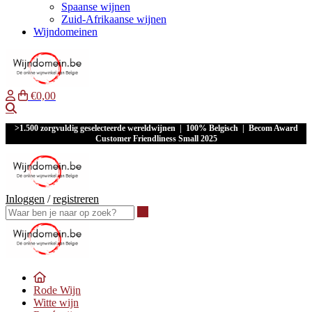
Spaanse wijnen
Zuid-Afrikaanse wijnen
Wijndomeinen
€0,00
Waar ben je naar op zoek?
>1.500 zorgvuldig geselecteerde wereldwijnen | 100% Belgisch | Becom Award
Customer Friendliness Small 2025
Inloggen
/
registreren
Waar ben je naar op zoek?
Rode Wijn
Witte wijn