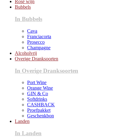
Rosé wijn
Bubbels
In Bubbels
Cava
Franciacorta
Prosecco
Champagne
Alcoholvrij
Overige Dranksoorten
In Overige Dranksoorten
Port Wine
Orange Wine
GIN & Co
Softdrinks
CASHBACK
Proefpakket
Geschenkbon
Landen
In Landen