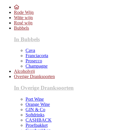
Rode Wijn
Witte wijn
Rosé wijn
Bubbels
In Bubbels
Cava
Franciacorta
Prosecco
Champagne
Alcoholvrij
Overige Dranksoorten
In Overige Dranksoorten
Port Wine
Orange Wine
GIN & Co
Softdrinks
CASHBACK
Proefpakket