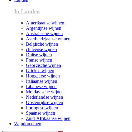
Landen
In Landen
Amerikaanse wijnen
Argentijnse wijnen
Australische wijnen
Azerbeidzjaanse wijnen
Belgische wijnen
chileense wijnen
Duitse wijnen
Franse wijnen
Georgische wijnen
Griekse wijnen
Hongaarse wijnen
Italiaanse wijnen
Libanese wijnen
Moldavische wijnen
Nederlandse wijnen
Oostenrijkse wijnen
Portugese wijnen
Spaanse wijnen
Zuid-Afrikaanse wijnen
Wijndomeinen