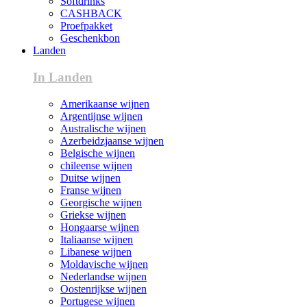
Softdrinks
CASHBACK
Proefpakket
Geschenkbon
Landen
In Landen
Amerikaanse wijnen
Argentijnse wijnen
Australische wijnen
Azerbeidzjaanse wijnen
Belgische wijnen
chileense wijnen
Duitse wijnen
Franse wijnen
Georgische wijnen
Griekse wijnen
Hongaarse wijnen
Italiaanse wijnen
Libanese wijnen
Moldavische wijnen
Nederlandse wijnen
Oostenrijkse wijnen
Portugese wijnen