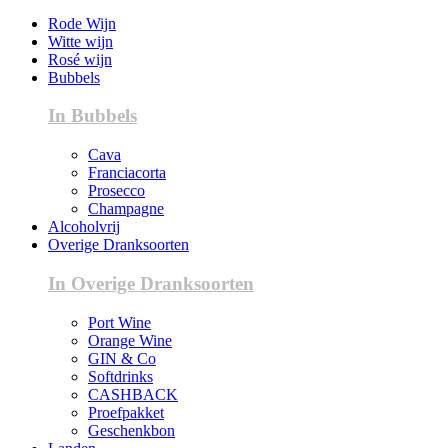
Rode Wijn
Witte wijn
Rosé wijn
Bubbels
In Bubbels
Cava
Franciacorta
Prosecco
Champagne
Alcoholvrij
Overige Dranksoorten
In Overige Dranksoorten
Port Wine
Orange Wine
GIN & Co
Softdrinks
CASHBACK
Proefpakket
Geschenkbon