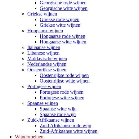
Georgische rode wijnen
Georgische witte wijnen
Griekse wijnen
Griekse rode wijnen
Griekse witte wijnen
Hongaarse wijnen
Hongaarse rode wijnen
Hongaarse witte wijnen
Italiaanse wijnen
Libanese wijnen
Moldavische wijnen
Nederlandse wijnen
Oostenrijkse wijnen
Oostenrijkse rode wijnen
Oostenrijkse witte wijnen
Portugese wijnen
Portugese rode wijnen
Portugese witte wijnen
Spaanse wijnen
Spaanse witte wijn
Spaanse rode wijn
Zuid-Afrikaanse wijnen
Zuid Afrikaanse rode wijn
Zuid-Afrikaanse witte wijnen
Wijndomeinen