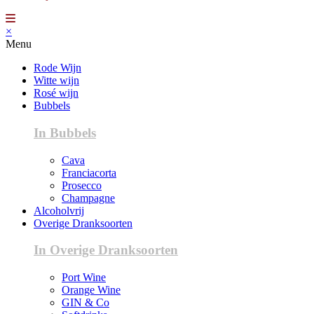
×
Menu
Rode Wijn
Witte wijn
Rosé wijn
Bubbels
In Bubbels
Cava
Franciacorta
Prosecco
Champagne
Alcoholvrij
Overige Dranksoorten
In Overige Dranksoorten
Port Wine
Orange Wine
GIN & Co