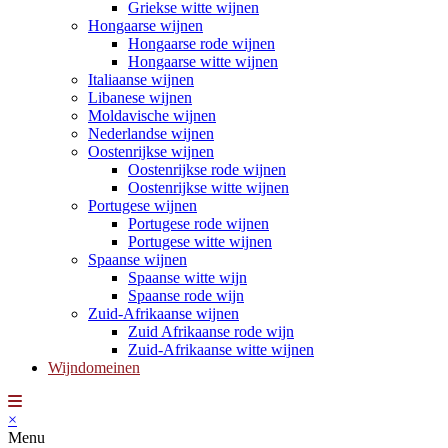
Griekse witte wijnen
Hongaarse wijnen
Hongaarse rode wijnen
Hongaarse witte wijnen
Italiaanse wijnen
Libanese wijnen
Moldavische wijnen
Nederlandse wijnen
Oostenrijkse wijnen
Oostenrijkse rode wijnen
Oostenrijkse witte wijnen
Portugese wijnen
Portugese rode wijnen
Portugese witte wijnen
Spaanse wijnen
Spaanse witte wijn
Spaanse rode wijn
Zuid-Afrikaanse wijnen
Zuid Afrikaanse rode wijn
Zuid-Afrikaanse witte wijnen
Wijndomeinen
×
Menu