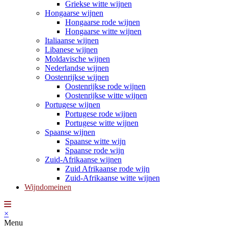
Griekse witte wijnen
Hongaarse wijnen
Hongaarse rode wijnen
Hongaarse witte wijnen
Italiaanse wijnen
Libanese wijnen
Moldavische wijnen
Nederlandse wijnen
Oostenrijkse wijnen
Oostenrijkse rode wijnen
Oostenrijkse witte wijnen
Portugese wijnen
Portugese rode wijnen
Portugese witte wijnen
Spaanse wijnen
Spaanse witte wijn
Spaanse rode wijn
Zuid-Afrikaanse wijnen
Zuid Afrikaanse rode wijn
Zuid-Afrikaanse witte wijnen
Wijndomeinen
×
Menu