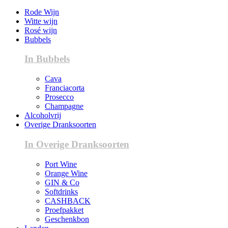
Rode Wijn
Witte wijn
Rosé wijn
Bubbels
In Bubbels
Cava
Franciacorta
Prosecco
Champagne
Alcoholvrij
Overige Dranksoorten
In Overige Dranksoorten
Port Wine
Orange Wine
GIN & Co
Softdrinks
CASHBACK
Proefpakket
Geschenkbon