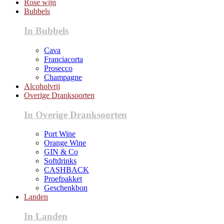
Rosé wijn
Bubbels
In Bubbels
Cava
Franciacorta
Prosecco
Champagne
Alcoholvrij
Overige Dranksoorten
In Overige Dranksoorten
Port Wine
Orange Wine
GIN & Co
Softdrinks
CASHBACK
Proefpakket
Geschenkbon
Landen
In Landen