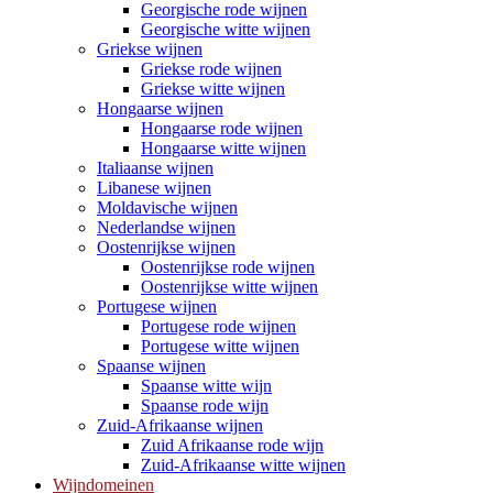
Georgische rode wijnen
Georgische witte wijnen
Griekse wijnen
Griekse rode wijnen
Griekse witte wijnen
Hongaarse wijnen
Hongaarse rode wijnen
Hongaarse witte wijnen
Italiaanse wijnen
Libanese wijnen
Moldavische wijnen
Nederlandse wijnen
Oostenrijkse wijnen
Oostenrijkse rode wijnen
Oostenrijkse witte wijnen
Portugese wijnen
Portugese rode wijnen
Portugese witte wijnen
Spaanse wijnen
Spaanse witte wijn
Spaanse rode wijn
Zuid-Afrikaanse wijnen
Zuid Afrikaanse rode wijn
Zuid-Afrikaanse witte wijnen
Wijndomeinen