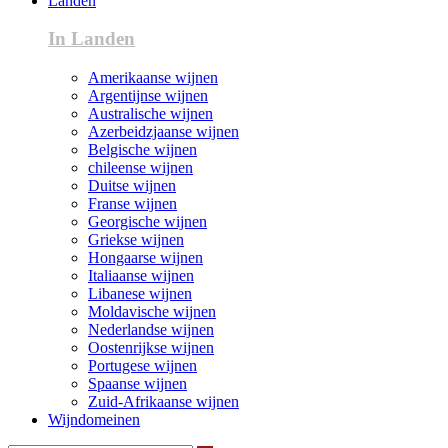
Landen
In Landen
Amerikaanse wijnen
Argentijnse wijnen
Australische wijnen
Azerbeidzjaanse wijnen
Belgische wijnen
chileense wijnen
Duitse wijnen
Franse wijnen
Georgische wijnen
Griekse wijnen
Hongaarse wijnen
Italiaanse wijnen
Libanese wijnen
Moldavische wijnen
Nederlandse wijnen
Oostenrijkse wijnen
Portugese wijnen
Spaanse wijnen
Zuid-Afrikaanse wijnen
Wijndomeinen