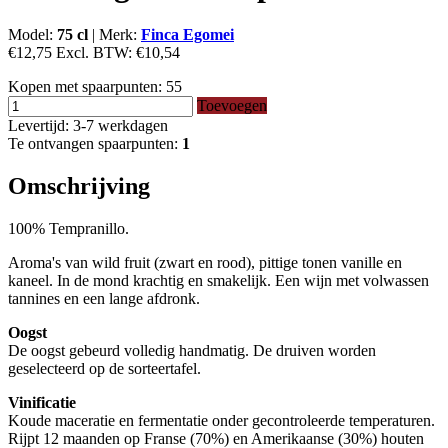
Model:
75 cl
|
Merk:
Finca Egomei
€12,75
Excl. BTW:
€10,54
Kopen met spaarpunten:
55
Toevoegen
Levertijd: 3-7 werkdagen
Te ontvangen spaarpunten:
1
Omschrijving
100% Tempranillo.
Aroma's van wild fruit (zwart en rood), pittige tonen vanille en
kaneel. In de mond krachtig en smakelijk. Een wijn met volwassen
tannines en een lange afdronk.
Oogst
De oogst gebeurd volledig handmatig. De druiven worden
geselecteerd op de sorteertafel.
Vinificatie
Koude maceratie en fermentatie onder gecontroleerde temperaturen.
Rijpt 12 maanden op Franse (70%) en Amerikaanse (30%) houten