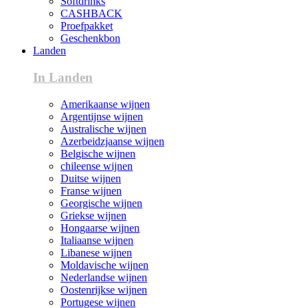
Softdrinks
CASHBACK
Proefpakket
Geschenkbon
Landen
In Landen
Amerikaanse wijnen
Argentijnse wijnen
Australische wijnen
Azerbeidzjaanse wijnen
Belgische wijnen
chileense wijnen
Duitse wijnen
Franse wijnen
Georgische wijnen
Griekse wijnen
Hongaarse wijnen
Italiaanse wijnen
Libanese wijnen
Moldavische wijnen
Nederlandse wijnen
Oostenrijkse wijnen
Portugese wijnen