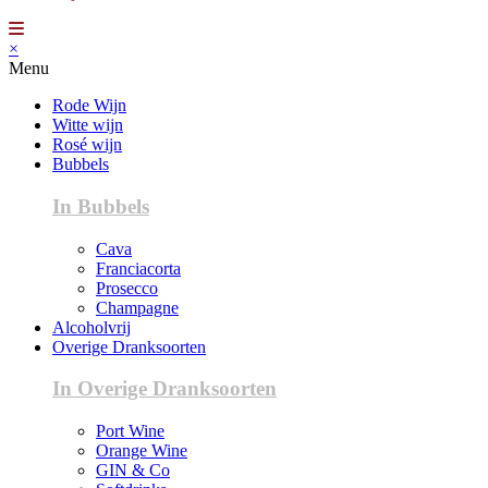
×
Menu
Rode Wijn
Witte wijn
Rosé wijn
Bubbels
In Bubbels
Cava
Franciacorta
Prosecco
Champagne
Alcoholvrij
Overige Dranksoorten
In Overige Dranksoorten
Port Wine
Orange Wine
GIN & Co