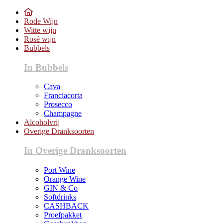
Rode Wijn
Witte wijn
Rosé wijn
Bubbels
In Bubbels
Cava
Franciacorta
Prosecco
Champagne
Alcoholvrij
Overige Dranksoorten
In Overige Dranksoorten
Port Wine
Orange Wine
GIN & Co
Softdrinks
CASHBACK
Proefpakket