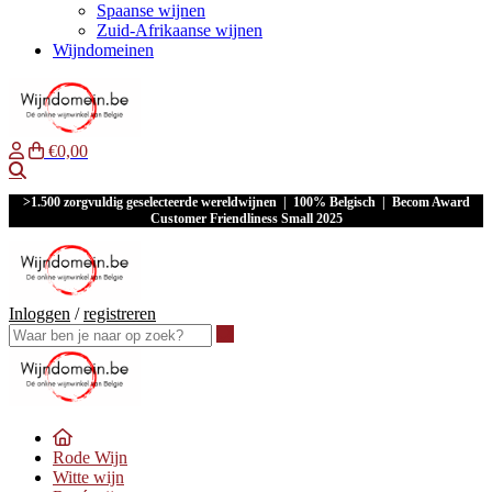
Spaanse wijnen
Zuid-Afrikaanse wijnen
Wijndomeinen
€0,00
Waar ben je naar op zoek?
>1.500 zorgvuldig geselecteerde wereldwijnen | 100% Belgisch | Becom Award
Customer Friendliness Small 2025
Inloggen
/
registreren
Waar ben je naar op zoek?
Rode Wijn
Witte wijn