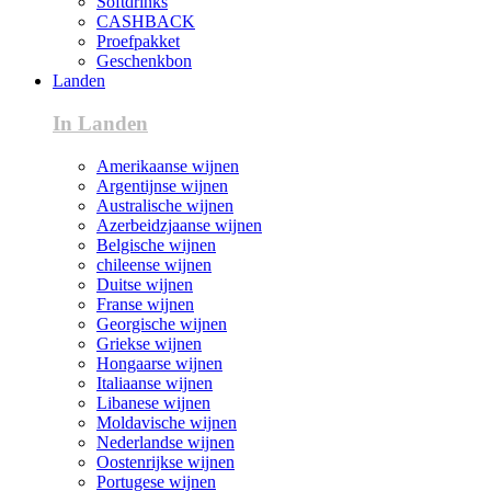
Softdrinks
CASHBACK
Proefpakket
Geschenkbon
Landen
In Landen
Amerikaanse wijnen
Argentijnse wijnen
Australische wijnen
Azerbeidzjaanse wijnen
Belgische wijnen
chileense wijnen
Duitse wijnen
Franse wijnen
Georgische wijnen
Griekse wijnen
Hongaarse wijnen
Italiaanse wijnen
Libanese wijnen
Moldavische wijnen
Nederlandse wijnen
Oostenrijkse wijnen
Portugese wijnen