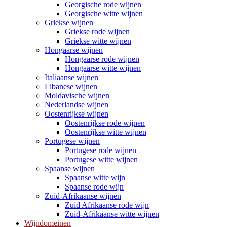
Georgische rode wijnen
Georgische witte wijnen
Griekse wijnen
Griekse rode wijnen
Griekse witte wijnen
Hongaarse wijnen
Hongaarse rode wijnen
Hongaarse witte wijnen
Italiaanse wijnen
Libanese wijnen
Moldavische wijnen
Nederlandse wijnen
Oostenrijkse wijnen
Oostenrijkse rode wijnen
Oostenrijkse witte wijnen
Portugese wijnen
Portugese rode wijnen
Portugese witte wijnen
Spaanse wijnen
Spaanse witte wijn
Spaanse rode wijn
Zuid-Afrikaanse wijnen
Zuid Afrikaanse rode wijn
Zuid-Afrikaanse witte wijnen
Wijndomeinen