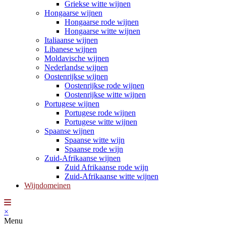
Griekse witte wijnen
Hongaarse wijnen
Hongaarse rode wijnen
Hongaarse witte wijnen
Italiaanse wijnen
Libanese wijnen
Moldavische wijnen
Nederlandse wijnen
Oostenrijkse wijnen
Oostenrijkse rode wijnen
Oostenrijkse witte wijnen
Portugese wijnen
Portugese rode wijnen
Portugese witte wijnen
Spaanse wijnen
Spaanse witte wijn
Spaanse rode wijn
Zuid-Afrikaanse wijnen
Zuid Afrikaanse rode wijn
Zuid-Afrikaanse witte wijnen
Wijndomeinen
×
Menu