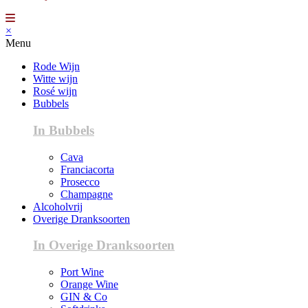
×
Menu
Rode Wijn
Witte wijn
Rosé wijn
Bubbels
In Bubbels
Cava
Franciacorta
Prosecco
Champagne
Alcoholvrij
Overige Dranksoorten
In Overige Dranksoorten
Port Wine
Orange Wine
GIN & Co