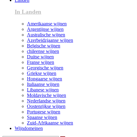
Landen
In Landen
Amerikaanse wijnen
Argentijnse wijnen
Australische wijnen
Azerbeidzjaanse wijnen
Belgische wijnen
chileense wijnen
Duitse wijnen
Franse wijnen
Georgische wijnen
Griekse wijnen
Hongaarse wijnen
Italiaanse wijnen
Libanese wijnen
Moldavische wijnen
Nederlandse wijnen
Oostenrijkse wijnen
Portugese wijnen
Spaanse wijnen
Zuid-Afrikaanse wijnen
Wijndomeinen