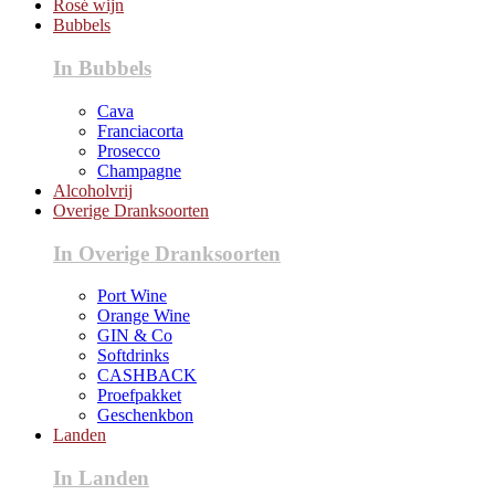
Rosé wijn
Bubbels
In Bubbels
Cava
Franciacorta
Prosecco
Champagne
Alcoholvrij
Overige Dranksoorten
In Overige Dranksoorten
Port Wine
Orange Wine
GIN & Co
Softdrinks
CASHBACK
Proefpakket
Geschenkbon
Landen
In Landen