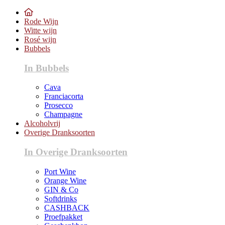
Rode Wijn
Witte wijn
Rosé wijn
Bubbels
In Bubbels
Cava
Franciacorta
Prosecco
Champagne
Alcoholvrij
Overige Dranksoorten
In Overige Dranksoorten
Port Wine
Orange Wine
GIN & Co
Softdrinks
CASHBACK
Proefpakket