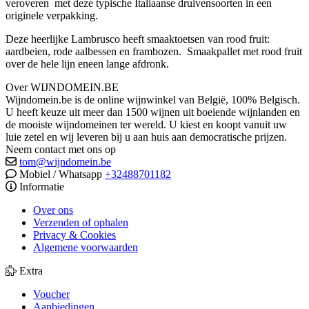
veroveren met deze typische Italiaanse druivensoorten in een
originele verpakking.
Deze heerlijke Lambrusco heeft smaaktoetsen van rood fruit:
aardbeien, rode aalbessen en frambozen. Smaakpallet met rood fruit
over de hele lijn eneen lange afdronk.
Over WIJNDOMEIN.BE
Wijndomein.be is de online wijnwinkel van België, 100% Belgisch.
U heeft keuze uit meer dan 1500 wijnen uit boeiende wijnlanden en
de mooiste wijndomeinen ter wereld. U kiest en koopt vanuit uw
luie zetel en wij leveren bij u aan huis aan democratische prijzen.
Neem contact met ons op
tom@wijndomein.be
Mobiel / Whatsapp
+32488701182
Informatie
Over ons
Verzenden of ophalen
Privacy & Cookies
Algemene voorwaarden
Extra
Voucher
Aanbiedingen