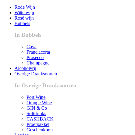
Rode Wijn
Witte wijn
Rosé wijn
Bubbels
In Bubbels
Cava
Franciacorta
Prosecco
Champagne
Alcoholvrij
Overige Dranksoorten
In Overige Dranksoorten
Port Wine
Orange Wine
GIN & Co
Softdrinks
CASHBACK
Proefpakket
Geschenkbon