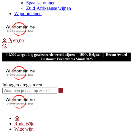
Spaanse wijnen
Zuid-Afrikaanse wijnen
Wijndomeinen
€0,00
Waar ben je naar op zoek?
>1.500 zorgvuldig geselecteerde wereldwijnen | 100% Belgisch | Becom Award
Customer Friendliness Small 2025
Inloggen
/
registreren
Waar ben je naar op zoek?
Rode Wijn
Witte wijn