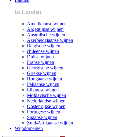
Landen
In Landen
Amerikaanse wijnen
Argentijnse wijnen
Australische wijnen
Azerbeidzjaanse wijnen
Belgische wijnen
chileense wijnen
Duitse wijnen
Franse wijnen
Georgische wijnen
Griekse wijnen
Hongaarse wijnen
Italiaanse wijnen
Libanese wijnen
Moldavische wijnen
Nederlandse wijnen
Oostenrijkse wijnen
Portugese wijnen
Spaanse wijnen
Zuid-Afrikaanse wijnen
Wijndomeinen