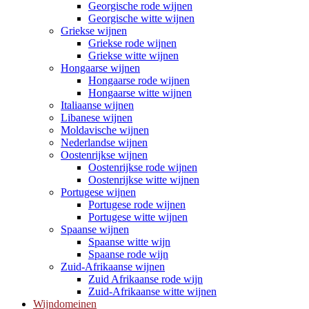
Georgische rode wijnen
Georgische witte wijnen
Griekse wijnen
Griekse rode wijnen
Griekse witte wijnen
Hongaarse wijnen
Hongaarse rode wijnen
Hongaarse witte wijnen
Italiaanse wijnen
Libanese wijnen
Moldavische wijnen
Nederlandse wijnen
Oostenrijkse wijnen
Oostenrijkse rode wijnen
Oostenrijkse witte wijnen
Portugese wijnen
Portugese rode wijnen
Portugese witte wijnen
Spaanse wijnen
Spaanse witte wijn
Spaanse rode wijn
Zuid-Afrikaanse wijnen
Zuid Afrikaanse rode wijn
Zuid-Afrikaanse witte wijnen
Wijndomeinen