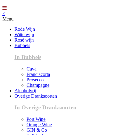
×
Menu
Rode Wijn
Witte wijn
Rosé wijn
Bubbels
In Bubbels
Cava
Franciacorta
Prosecco
Champagne
Alcoholvrij
Overige Dranksoorten
In Overige Dranksoorten
Port Wine
Orange Wine
GIN & Co