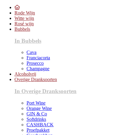
Rode Wijn
Witte wijn
Rosé wijn
Bubbels
In Bubbels
Cava
Franciacorta
Prosecco
Champagne
Alcoholvrij
Overige Dranksoorten
In Overige Dranksoorten
Port Wine
Orange Wine
GIN & Co
Softdrinks
CASHBACK
Proefpakket