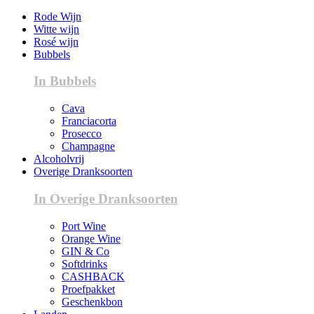
Rode Wijn
Witte wijn
Rosé wijn
Bubbels
In Bubbels
Cava
Franciacorta
Prosecco
Champagne
Alcoholvrij
Overige Dranksoorten
In Overige Dranksoorten
Port Wine
Orange Wine
GIN & Co
Softdrinks
CASHBACK
Proefpakket
Geschenkbon