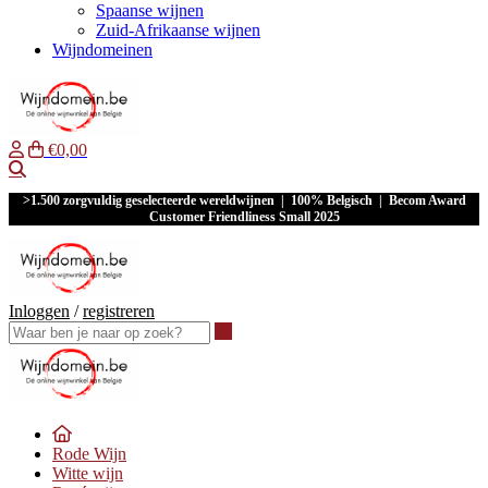
Spaanse wijnen
Zuid-Afrikaanse wijnen
Wijndomeinen
€0,00
Waar ben je naar op zoek?
>1.500 zorgvuldig geselecteerde wereldwijnen | 100% Belgisch | Becom Award
Customer Friendliness Small 2025
Inloggen
/
registreren
Waar ben je naar op zoek?
Rode Wijn
Witte wijn