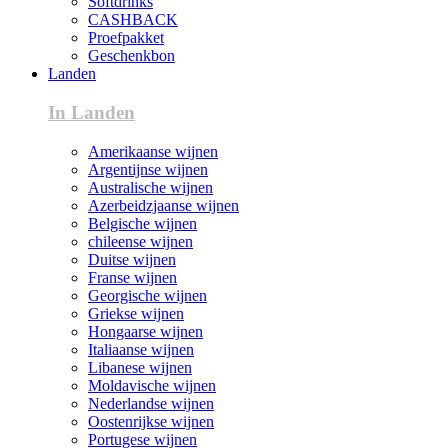
Softdrinks
CASHBACK
Proefpakket
Geschenkbon
Landen
In Landen
Amerikaanse wijnen
Argentijnse wijnen
Australische wijnen
Azerbeidzjaanse wijnen
Belgische wijnen
chileense wijnen
Duitse wijnen
Franse wijnen
Georgische wijnen
Griekse wijnen
Hongaarse wijnen
Italiaanse wijnen
Libanese wijnen
Moldavische wijnen
Nederlandse wijnen
Oostenrijkse wijnen
Portugese wijnen