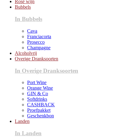
Rosé wijn
Bubbels
In Bubbels
Cava
Franciacorta
Prosecco
Champagne
Alcoholvrij
Overige Dranksoorten
In Overige Dranksoorten
Port Wine
Orange Wine
GIN & Co
Softdrinks
CASHBACK
Proefpakket
Geschenkbon
Landen
In Landen