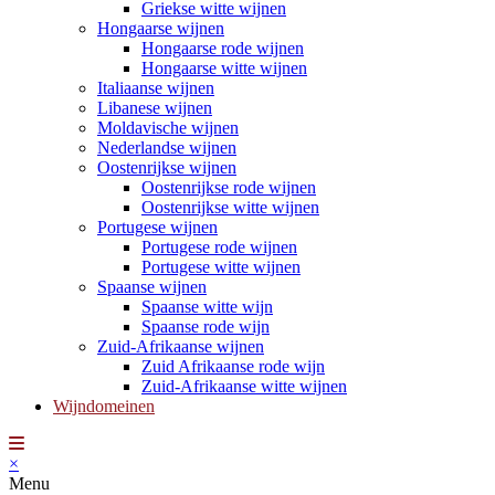
Griekse witte wijnen
Hongaarse wijnen
Hongaarse rode wijnen
Hongaarse witte wijnen
Italiaanse wijnen
Libanese wijnen
Moldavische wijnen
Nederlandse wijnen
Oostenrijkse wijnen
Oostenrijkse rode wijnen
Oostenrijkse witte wijnen
Portugese wijnen
Portugese rode wijnen
Portugese witte wijnen
Spaanse wijnen
Spaanse witte wijn
Spaanse rode wijn
Zuid-Afrikaanse wijnen
Zuid Afrikaanse rode wijn
Zuid-Afrikaanse witte wijnen
Wijndomeinen
×
Menu