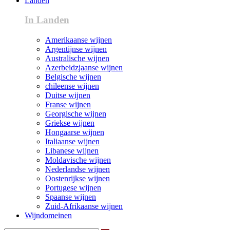
Landen
In Landen
Amerikaanse wijnen
Argentijnse wijnen
Australische wijnen
Azerbeidzjaanse wijnen
Belgische wijnen
chileense wijnen
Duitse wijnen
Franse wijnen
Georgische wijnen
Griekse wijnen
Hongaarse wijnen
Italiaanse wijnen
Libanese wijnen
Moldavische wijnen
Nederlandse wijnen
Oostenrijkse wijnen
Portugese wijnen
Spaanse wijnen
Zuid-Afrikaanse wijnen
Wijndomeinen