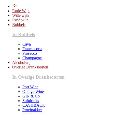
Rode Wijn
Witte wijn
Rosé wijn
Bubbels
In Bubbels
Cava
Franciacorta
Prosecco
Champagne
Alcoholvrij
Overige Dranksoorten
In Overige Dranksoorten
Port Wine
Orange Wine
GIN & Co
Softdrinks
CASHBACK
Proefpakket