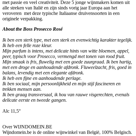
met passie en veel creativiteit. Deze 5 jonge wijnmakers komen uit
alle streken van Italië en zijn sinds vorig jaar Europa aan het
veroveren met deze typische Italiaanse druivensoorten in een
originele verpakking.
About the Boss Prosecco Rosé
Ik ben een sterk type, met een sterk en evenwichtig karakter tegelijk.
Ik heb een felle roze kleur.
Mijn parfum is intens, met delicate hints van witte bloemen, appel,
peer, typisch voor Prosecco, vermengd met tonen van rood fruit.
Mijn smaak is fris, fluwelig met een goede zuurgraad. Ik ben hartig,
met een droge en aanhoudende afdronk. Fluweelzacht, fris, goed in
balans, levendig met een elegante afdronk.
Ik heb een fijne en aanhoudende perlage.
Ik ben sociaal, mijn persoonlijkheid en mijn stijl fascineren en
trekken mensen aan.
Ik ben graag transversaal, ik hou van rauwe visgerechten, evenals
delicate eerste en tweede gangen.
Alc 11,5°
Over WIJNDOMEIN.BE
Wijndomein.be is de online wijnwinkel van België, 100% Belgisch.