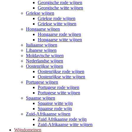
Georgische rode wijnen
Georgische witte wijnen
Griekse wijnen
Griekse rode wijnen
Griekse witte wijnen
Hongaarse wijnen
Hongaarse rode wijnen
Hongaarse witte wijnen
Italiaanse wijnen
Libanese wijnen
Moldavische wijnen
Nederlandse wijnen
Oostenrijkse wijnen
Oostenrijkse rode wijnen
Oostenrijkse witte wijnen
Portugese wijnen
Portugese rode wijnen
Portugese witte wijnen
Spaanse wijnen
Spaanse witte wijn
Spaanse rode wijn
Zuid-Afrikaanse wijnen
Zuid Afrikaanse rode wijn
Zuid-Afrikaanse witte wijnen
Wijndomeinen