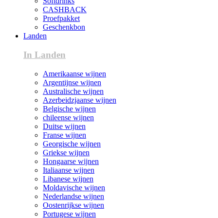
Softdrinks
CASHBACK
Proefpakket
Geschenkbon
Landen
In Landen
Amerikaanse wijnen
Argentijnse wijnen
Australische wijnen
Azerbeidzjaanse wijnen
Belgische wijnen
chileense wijnen
Duitse wijnen
Franse wijnen
Georgische wijnen
Griekse wijnen
Hongaarse wijnen
Italiaanse wijnen
Libanese wijnen
Moldavische wijnen
Nederlandse wijnen
Oostenrijkse wijnen
Portugese wijnen