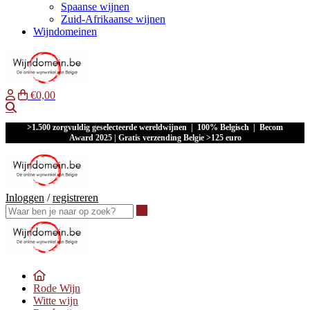
Spaanse wijnen
Zuid-Afrikaanse wijnen
Wijndomeinen
€0,00
Waar ben je naar op zoek?
>1.500 zorgvuldig geselecteerde wereldwijnen | 100% Belgisch | Becom
Award 2025 | Gratis verzending Belgie >125 euro
Inloggen
/
registreren
Waar ben je naar op zoek?
Rode Wijn
Witte wijn