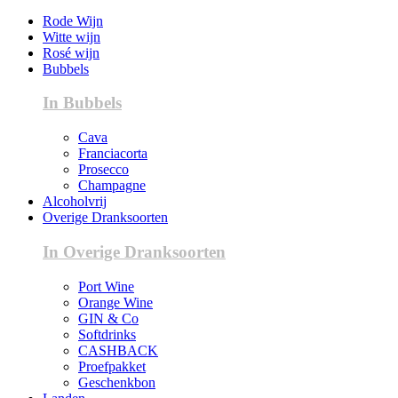
Rode Wijn
Witte wijn
Rosé wijn
Bubbels
In Bubbels
Cava
Franciacorta
Prosecco
Champagne
Alcoholvrij
Overige Dranksoorten
In Overige Dranksoorten
Port Wine
Orange Wine
GIN & Co
Softdrinks
CASHBACK
Proefpakket
Geschenkbon