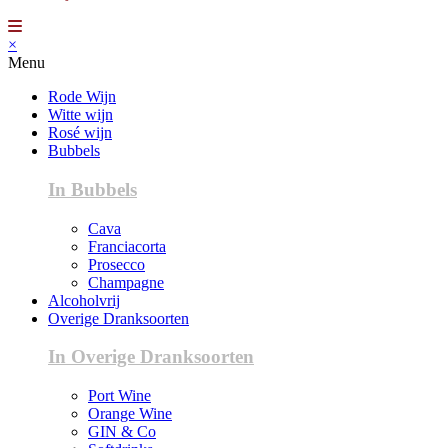
×
Menu
Rode Wijn
Witte wijn
Rosé wijn
Bubbels
In Bubbels
Cava
Franciacorta
Prosecco
Champagne
Alcoholvrij
Overige Dranksoorten
In Overige Dranksoorten
Port Wine
Orange Wine
GIN & Co