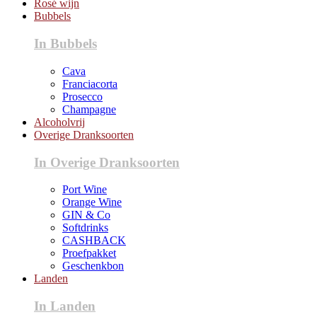
Rosé wijn
Bubbels
In Bubbels
Cava
Franciacorta
Prosecco
Champagne
Alcoholvrij
Overige Dranksoorten
In Overige Dranksoorten
Port Wine
Orange Wine
GIN & Co
Softdrinks
CASHBACK
Proefpakket
Geschenkbon
Landen
In Landen