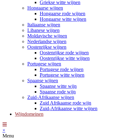
Griekse witte wijnen
Hongaarse wijnen
Hongaarse rode wijnen
Hongaarse witte wijnen
Italiaanse wijnen
Libanese wijnen
Moldavische wijnen
Nederlandse wijnen
Oostenrijkse wijnen
Oostenrijkse rode wijnen
Oostenrijkse witte wijnen
Portugese wijnen
Portugese rode wijnen
Portugese witte wijnen
Spaanse wijnen
Spaanse witte wijn
Spaanse rode wijn
Zuid-Afrikaanse wijnen
Zuid Afrikaanse rode wijn
Zuid-Afrikaanse witte wijnen
Wijndomeinen
×
Menu