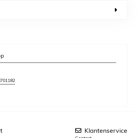
op
8701182
t
Klantenservice
Contact