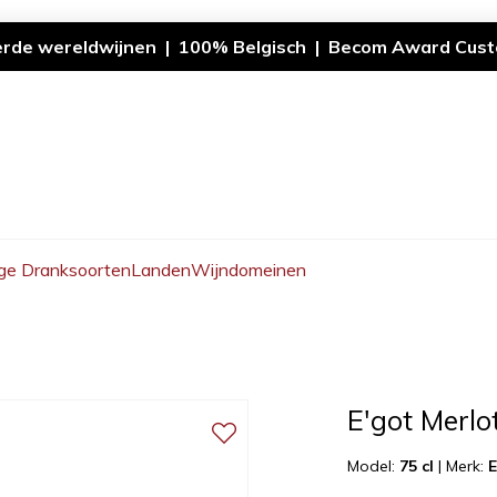
erde wereldwijnen | 100% Belgisch | Becom Award Cust
ge Dranksoorten
Landen
Wijndomeinen
E'got Merlo
Model:
75 cl
|
Merk:
E