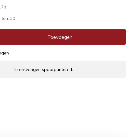
,74
nten:
30
Toevoegen
dagen
Te ontvangen spaarpunten:
1