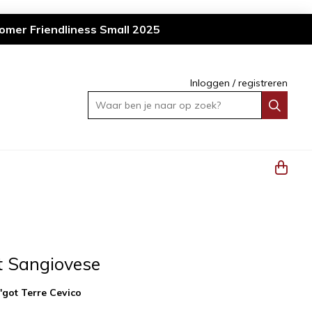
omer Friendliness Small 2025
Inloggen
/
registreren
Waar ben je naar op zoek?
t Sangiovese
'got Terre Cevico