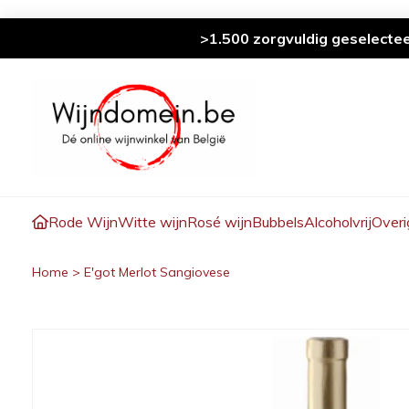
>1.500 zorgvuldig geselecte
Rode Wijn
Witte wijn
Rosé wijn
Bubbels
Alcoholvrij
Overi
Home
>
E'got Merlot Sangiovese