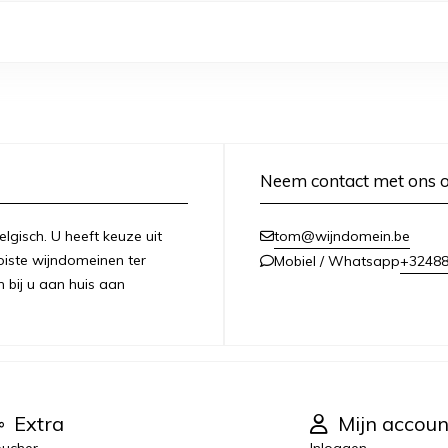
Neem contact met ons 
lgisch. U heeft keuze uit
tom@wijndomein.be
iste wijndomeinen ter
+3248
Mobiel / Whatsapp
n bij u aan huis aan
Extra
Mijn accoun
ucher
Inloggen