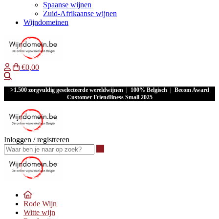
Spaanse wijnen
Zuid-Afrikaanse wijnen
Wijndomeinen
€0,00
Waar ben je naar op zoek?
>1.500 zorgvuldig geselecteerde wereldwijnen | 100% Belgisch | Becom Award
Customer Friendliness Small 2025
Inloggen
/
registreren
Waar ben je naar op zoek?
Rode Wijn
Witte wijn