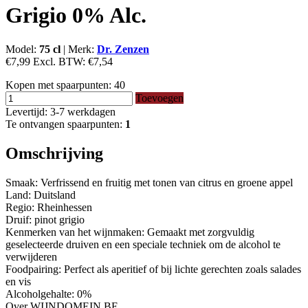
Grigio 0% Alc.
Model:
75 cl
|
Merk:
Dr. Zenzen
€7,99
Excl. BTW:
€7,54
Kopen met spaarpunten:
40
Toevoegen
Levertijd: 3-7 werkdagen
Te ontvangen spaarpunten:
1
Omschrijving
Smaak: Verfrissend en fruitig met tonen van citrus en groene appel
Land: Duitsland
Regio: Rheinhessen
Druif: pinot grigio
Kenmerken van het wijnmaken: Gemaakt met zorgvuldig
geselecteerde druiven en een speciale techniek om de alcohol te
verwijderen
Foodpairing: Perfect als aperitief of bij lichte gerechten zoals salades
en vis
Alcoholgehalte: 0%
Over WIJNDOMEIN.BE