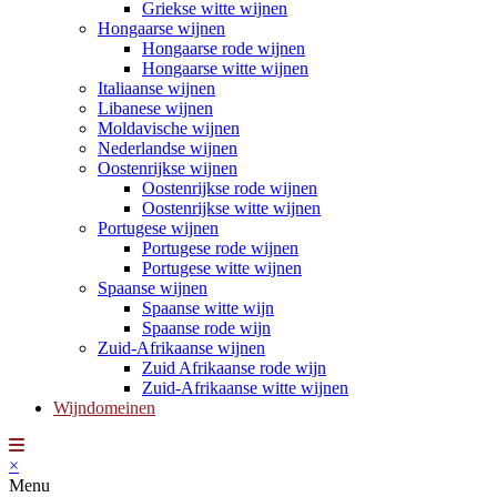
Griekse witte wijnen
Hongaarse wijnen
Hongaarse rode wijnen
Hongaarse witte wijnen
Italiaanse wijnen
Libanese wijnen
Moldavische wijnen
Nederlandse wijnen
Oostenrijkse wijnen
Oostenrijkse rode wijnen
Oostenrijkse witte wijnen
Portugese wijnen
Portugese rode wijnen
Portugese witte wijnen
Spaanse wijnen
Spaanse witte wijn
Spaanse rode wijn
Zuid-Afrikaanse wijnen
Zuid Afrikaanse rode wijn
Zuid-Afrikaanse witte wijnen
Wijndomeinen
×
Menu