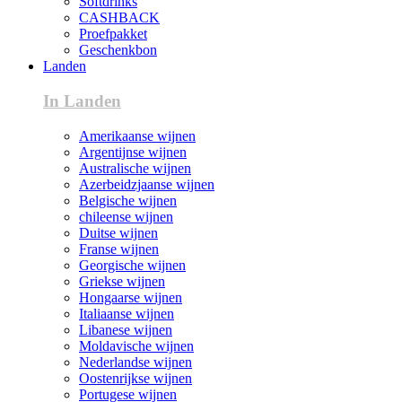
Softdrinks
CASHBACK
Proefpakket
Geschenkbon
Landen
In Landen
Amerikaanse wijnen
Argentijnse wijnen
Australische wijnen
Azerbeidzjaanse wijnen
Belgische wijnen
chileense wijnen
Duitse wijnen
Franse wijnen
Georgische wijnen
Griekse wijnen
Hongaarse wijnen
Italiaanse wijnen
Libanese wijnen
Moldavische wijnen
Nederlandse wijnen
Oostenrijkse wijnen
Portugese wijnen