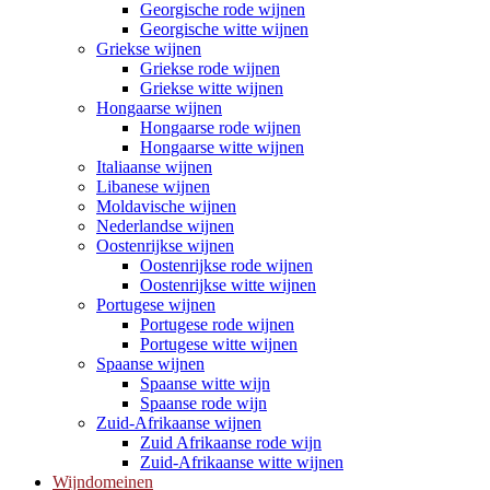
Georgische rode wijnen
Georgische witte wijnen
Griekse wijnen
Griekse rode wijnen
Griekse witte wijnen
Hongaarse wijnen
Hongaarse rode wijnen
Hongaarse witte wijnen
Italiaanse wijnen
Libanese wijnen
Moldavische wijnen
Nederlandse wijnen
Oostenrijkse wijnen
Oostenrijkse rode wijnen
Oostenrijkse witte wijnen
Portugese wijnen
Portugese rode wijnen
Portugese witte wijnen
Spaanse wijnen
Spaanse witte wijn
Spaanse rode wijn
Zuid-Afrikaanse wijnen
Zuid Afrikaanse rode wijn
Zuid-Afrikaanse witte wijnen
Wijndomeinen