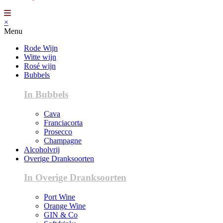
×
Menu
Rode Wijn
Witte wijn
Rosé wijn
Bubbels
In Bubbels
Cava
Franciacorta
Prosecco
Champagne
Alcoholvrij
Overige Dranksoorten
In Overige Dranksoorten
Port Wine
Orange Wine
GIN & Co