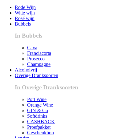
Rode Wijn
Witte wijn
Rosé wijn
Bubbels
In Bubbels
Cava
Franciacorta
Prosecco
Champagne
Alcoholvrij
Overige Dranksoorten
In Overige Dranksoorten
Port Wine
Orange Wine
GIN & Co
Softdrinks
CASHBACK
Proefpakket
Geschenkbon