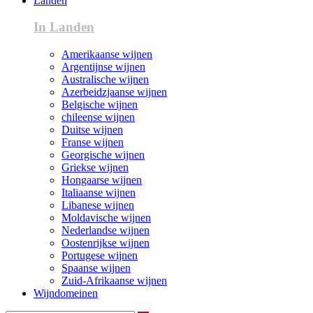
Landen
In Landen
Amerikaanse wijnen
Argentijnse wijnen
Australische wijnen
Azerbeidzjaanse wijnen
Belgische wijnen
chileense wijnen
Duitse wijnen
Franse wijnen
Georgische wijnen
Griekse wijnen
Hongaarse wijnen
Italiaanse wijnen
Libanese wijnen
Moldavische wijnen
Nederlandse wijnen
Oostenrijkse wijnen
Portugese wijnen
Spaanse wijnen
Zuid-Afrikaanse wijnen
Wijndomeinen