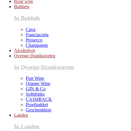
Rosé wijn
Bubbels
In Bubbels
Cava
Franciacorta
Prosecco
Champagne
Alcoholvrij
Overige Dranksoorten
In Overige Dranksoorten
Port Wine
Orange Wine
GIN & Co
Softdrinks
CASHBACK
Proefpakket
Geschenkbon
Landen
In Landen