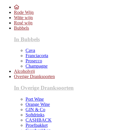
Rode Wijn
Witte wijn
Rosé wijn
Bubbels
In Bubbels
Cava
Franciacorta
Prosecco
Champagne
Alcoholvrij
Overige Dranksoorten
In Overige Dranksoorten
Port Wine
Orange Wine
GIN & Co
Softdrinks
CASHBACK
Proefpakket