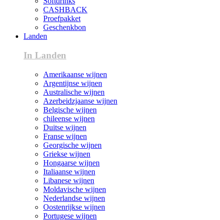
Softdrinks
CASHBACK
Proefpakket
Geschenkbon
Landen
In Landen
Amerikaanse wijnen
Argentijnse wijnen
Australische wijnen
Azerbeidzjaanse wijnen
Belgische wijnen
chileense wijnen
Duitse wijnen
Franse wijnen
Georgische wijnen
Griekse wijnen
Hongaarse wijnen
Italiaanse wijnen
Libanese wijnen
Moldavische wijnen
Nederlandse wijnen
Oostenrijkse wijnen
Portugese wijnen