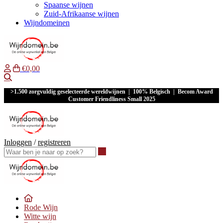
Spaanse wijnen
Zuid-Afrikaanse wijnen
Wijndomeinen
€0,00
Waar ben je naar op zoek?
>1.500 zorgvuldig geselecteerde wereldwijnen | 100% Belgisch | Becom Award
Customer Friendliness Small 2025
Inloggen
/
registreren
Waar ben je naar op zoek?
Rode Wijn
Witte wijn