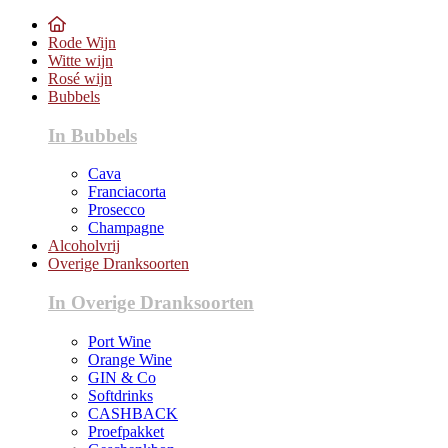
Rode Wijn
Witte wijn
Rosé wijn
Bubbels
In Bubbels
Cava
Franciacorta
Prosecco
Champagne
Alcoholvrij
Overige Dranksoorten
In Overige Dranksoorten
Port Wine
Orange Wine
GIN & Co
Softdrinks
CASHBACK
Proefpakket