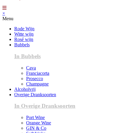
×
Menu
Rode Wijn
Witte wijn
Rosé wijn
Bubbels
In Bubbels
Cava
Franciacorta
Prosecco
Champagne
Alcoholvrij
Overige Dranksoorten
In Overige Dranksoorten
Port Wine
Orange Wine
GIN & Co