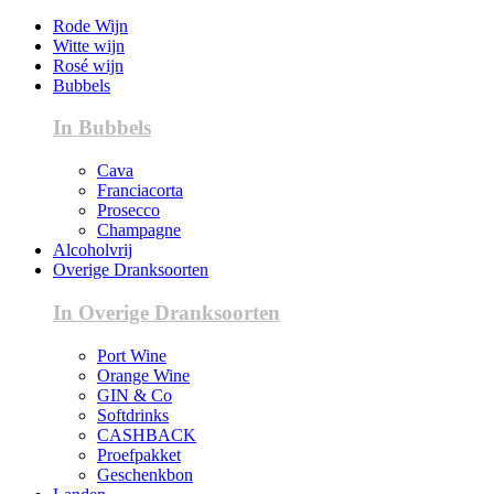
Rode Wijn
Witte wijn
Rosé wijn
Bubbels
In Bubbels
Cava
Franciacorta
Prosecco
Champagne
Alcoholvrij
Overige Dranksoorten
In Overige Dranksoorten
Port Wine
Orange Wine
GIN & Co
Softdrinks
CASHBACK
Proefpakket
Geschenkbon