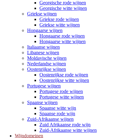
Georgische rode wijnen
Georgische witte wijnen
Griekse wijnen
Griekse rode wijnen
Griekse witte wijnen
Hongaarse wijnen
Hongaarse rode wijnen
Hongaarse witte wijnen
Italiaanse wijnen
Libanese wijnen
Moldavische wijnen
Nederlandse wijnen
Oostenrijkse wijnen
Oostenrijkse rode wijnen
Oostenrijkse witte wijnen
Portugese wijnen
Portugese rode wijnen
Portugese witte wijnen
Spaanse wijnen
Spaanse witte wijn
Spaanse rode wijn
Zuid-Afrikaanse wijnen
Zuid Afrikaanse rode wijn
Zuid-Afrikaanse witte wijnen
Wijndomeinen