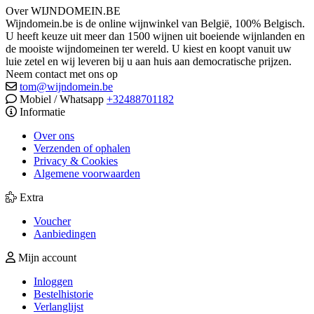
Over WIJNDOMEIN.BE
Wijndomein.be is de online wijnwinkel van België, 100% Belgisch.
U heeft keuze uit meer dan 1500 wijnen uit boeiende wijnlanden en
de mooiste wijndomeinen ter wereld. U kiest en koopt vanuit uw
luie zetel en wij leveren bij u aan huis aan democratische prijzen.
Neem contact met ons op
tom@wijndomein.be
Mobiel / Whatsapp
+32488701182
Informatie
Over ons
Verzenden of ophalen
Privacy & Cookies
Algemene voorwaarden
Extra
Voucher
Aanbiedingen
Mijn account
Inloggen
Bestelhistorie
Verlanglijst