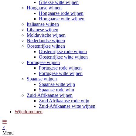
Griekse witte wijnen
Hongaarse wijnen
Hongaarse rode wijnen
Hongaarse witte wijnen
Italiaanse wijnen
Libanese wijnen
Moldavische wijnen
Nederlandse wijnen
Oostenrijkse wijnen
Oostenrijkse rode wijnen
Oostenrijkse witte wijnen
Portugese wijnen
Portugese rode wijnen
Portugese witte wijnen
Spaanse wijnen
Spaanse witte wijn
Spaanse rode wijn
Zuid-Afrikaanse wijnen
Zuid Afrikaanse rode wijn
Zuid-Afrikaanse witte wijnen
Wijndomeinen
×
Menu