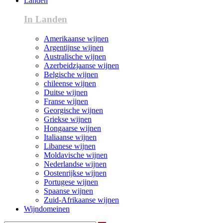
Landen
In Landen
Amerikaanse wijnen
Argentijnse wijnen
Australische wijnen
Azerbeidzjaanse wijnen
Belgische wijnen
chileense wijnen
Duitse wijnen
Franse wijnen
Georgische wijnen
Griekse wijnen
Hongaarse wijnen
Italiaanse wijnen
Libanese wijnen
Moldavische wijnen
Nederlandse wijnen
Oostenrijkse wijnen
Portugese wijnen
Spaanse wijnen
Zuid-Afrikaanse wijnen
Wijndomeinen