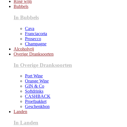
Rosé wijn
Bubbels
In Bubbels
Cava
Franciacorta
Prosecco
Champagne
Alcoholvrij
Overige Dranksoorten
In Overige Dranksoorten
Port Wine
Orange Wine
GIN & Co
Softdrinks
CASHBACK
Proefpakket
Geschenkbon
Landen
In Landen