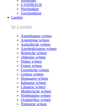
Softdrinks
CASHBACK
Proefpakket
Geschenkbon
Landen
In Landen
Amerikaanse wijnen
Argentijnse wijnen
Australische wijnen
Azerbeidzjaanse wijnen
Belgische wijnen
chileense wijnen
Duitse wijnen
Franse wijnen
Georgische wijnen
Griekse wijnen
Hongaarse wijnen
Italiaanse wijnen
Libanese wijnen
Moldavische wijnen
Nederlandse wijnen
Oostenrijkse wijnen
Portugese wijnen