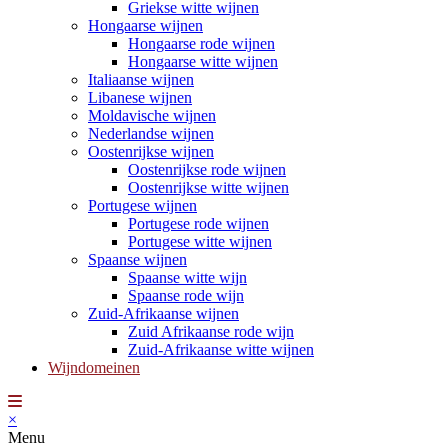
Griekse witte wijnen
Hongaarse wijnen
Hongaarse rode wijnen
Hongaarse witte wijnen
Italiaanse wijnen
Libanese wijnen
Moldavische wijnen
Nederlandse wijnen
Oostenrijkse wijnen
Oostenrijkse rode wijnen
Oostenrijkse witte wijnen
Portugese wijnen
Portugese rode wijnen
Portugese witte wijnen
Spaanse wijnen
Spaanse witte wijn
Spaanse rode wijn
Zuid-Afrikaanse wijnen
Zuid Afrikaanse rode wijn
Zuid-Afrikaanse witte wijnen
Wijndomeinen
×
Menu