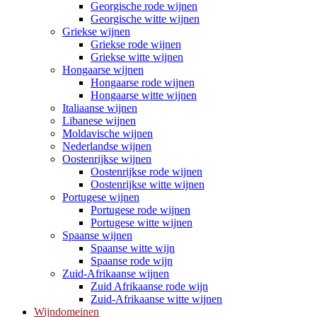
Georgische rode wijnen
Georgische witte wijnen
Griekse wijnen
Griekse rode wijnen
Griekse witte wijnen
Hongaarse wijnen
Hongaarse rode wijnen
Hongaarse witte wijnen
Italiaanse wijnen
Libanese wijnen
Moldavische wijnen
Nederlandse wijnen
Oostenrijkse wijnen
Oostenrijkse rode wijnen
Oostenrijkse witte wijnen
Portugese wijnen
Portugese rode wijnen
Portugese witte wijnen
Spaanse wijnen
Spaanse witte wijn
Spaanse rode wijn
Zuid-Afrikaanse wijnen
Zuid Afrikaanse rode wijn
Zuid-Afrikaanse witte wijnen
Wijndomeinen