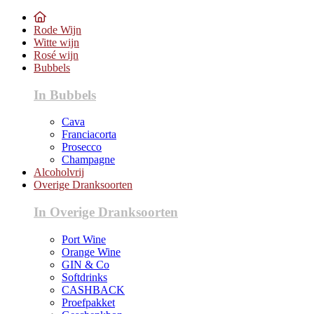
Rode Wijn
Witte wijn
Rosé wijn
Bubbels
In Bubbels
Cava
Franciacorta
Prosecco
Champagne
Alcoholvrij
Overige Dranksoorten
In Overige Dranksoorten
Port Wine
Orange Wine
GIN & Co
Softdrinks
CASHBACK
Proefpakket