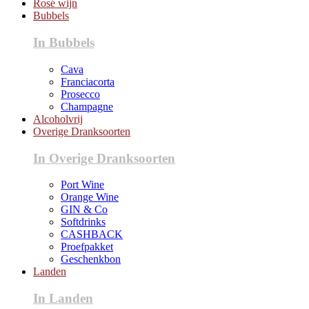
Rosé wijn
Bubbels
In Bubbels
Cava
Franciacorta
Prosecco
Champagne
Alcoholvrij
Overige Dranksoorten
In Overige Dranksoorten
Port Wine
Orange Wine
GIN & Co
Softdrinks
CASHBACK
Proefpakket
Geschenkbon
Landen
In Landen