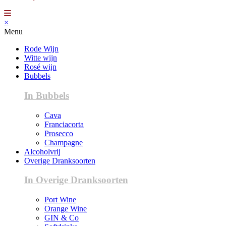
×
Menu
Rode Wijn
Witte wijn
Rosé wijn
Bubbels
In Bubbels
Cava
Franciacorta
Prosecco
Champagne
Alcoholvrij
Overige Dranksoorten
In Overige Dranksoorten
Port Wine
Orange Wine
GIN & Co