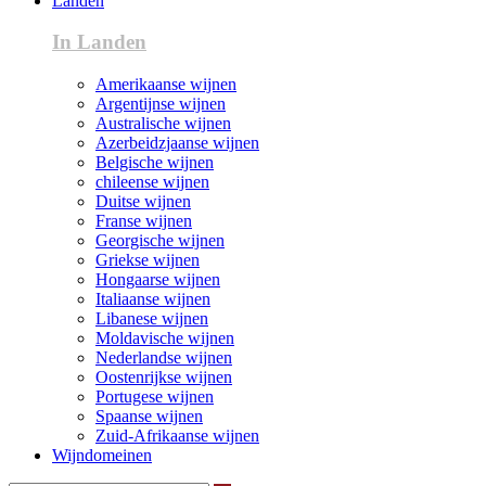
Landen
In Landen
Amerikaanse wijnen
Argentijnse wijnen
Australische wijnen
Azerbeidzjaanse wijnen
Belgische wijnen
chileense wijnen
Duitse wijnen
Franse wijnen
Georgische wijnen
Griekse wijnen
Hongaarse wijnen
Italiaanse wijnen
Libanese wijnen
Moldavische wijnen
Nederlandse wijnen
Oostenrijkse wijnen
Portugese wijnen
Spaanse wijnen
Zuid-Afrikaanse wijnen
Wijndomeinen