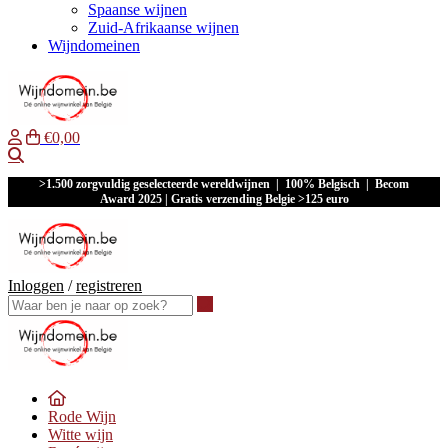
Spaanse wijnen
Zuid-Afrikaanse wijnen
Wijndomeinen
€0,00
Waar ben je naar op zoek?
>1.500 zorgvuldig geselecteerde wereldwijnen | 100% Belgisch | Becom
Award 2025 | Gratis verzending Belgie >125 euro
Inloggen
/
registreren
Waar ben je naar op zoek?
Rode Wijn
Witte wijn