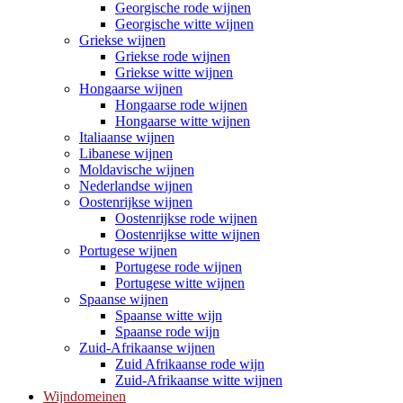
Georgische rode wijnen
Georgische witte wijnen
Griekse wijnen
Griekse rode wijnen
Griekse witte wijnen
Hongaarse wijnen
Hongaarse rode wijnen
Hongaarse witte wijnen
Italiaanse wijnen
Libanese wijnen
Moldavische wijnen
Nederlandse wijnen
Oostenrijkse wijnen
Oostenrijkse rode wijnen
Oostenrijkse witte wijnen
Portugese wijnen
Portugese rode wijnen
Portugese witte wijnen
Spaanse wijnen
Spaanse witte wijn
Spaanse rode wijn
Zuid-Afrikaanse wijnen
Zuid Afrikaanse rode wijn
Zuid-Afrikaanse witte wijnen
Wijndomeinen