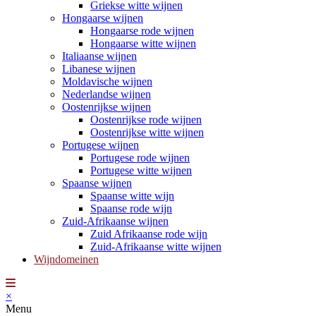
Griekse witte wijnen
Hongaarse wijnen
Hongaarse rode wijnen
Hongaarse witte wijnen
Italiaanse wijnen
Libanese wijnen
Moldavische wijnen
Nederlandse wijnen
Oostenrijkse wijnen
Oostenrijkse rode wijnen
Oostenrijkse witte wijnen
Portugese wijnen
Portugese rode wijnen
Portugese witte wijnen
Spaanse wijnen
Spaanse witte wijn
Spaanse rode wijn
Zuid-Afrikaanse wijnen
Zuid Afrikaanse rode wijn
Zuid-Afrikaanse witte wijnen
Wijndomeinen
×
Menu