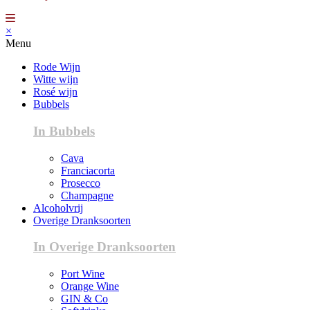
×
Menu
Rode Wijn
Witte wijn
Rosé wijn
Bubbels
In Bubbels
Cava
Franciacorta
Prosecco
Champagne
Alcoholvrij
Overige Dranksoorten
In Overige Dranksoorten
Port Wine
Orange Wine
GIN & Co