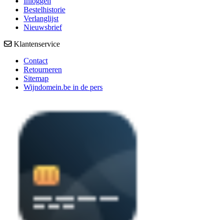
Inloggen
Bestelhistorie
Verlanglijst
Nieuwsbrief
Klantenservice
Contact
Retourneren
Sitemap
Wijndomein.be in de pers