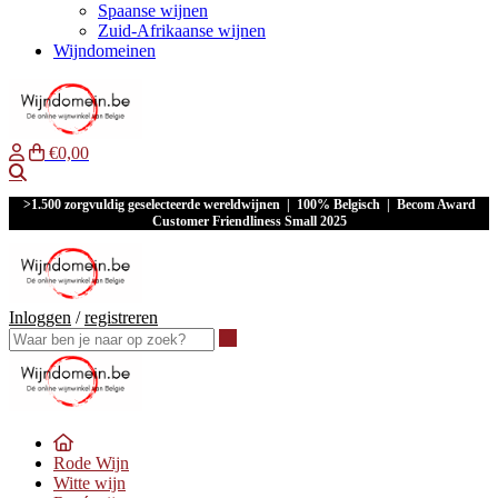
Spaanse wijnen
Zuid-Afrikaanse wijnen
Wijndomeinen
€0,00
Waar ben je naar op zoek?
>1.500 zorgvuldig geselecteerde wereldwijnen | 100% Belgisch | Becom Award
Customer Friendliness Small 2025
Inloggen
/
registreren
Waar ben je naar op zoek?
Rode Wijn
Witte wijn