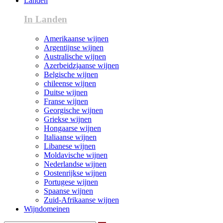
Landen
In Landen
Amerikaanse wijnen
Argentijnse wijnen
Australische wijnen
Azerbeidzjaanse wijnen
Belgische wijnen
chileense wijnen
Duitse wijnen
Franse wijnen
Georgische wijnen
Griekse wijnen
Hongaarse wijnen
Italiaanse wijnen
Libanese wijnen
Moldavische wijnen
Nederlandse wijnen
Oostenrijkse wijnen
Portugese wijnen
Spaanse wijnen
Zuid-Afrikaanse wijnen
Wijndomeinen