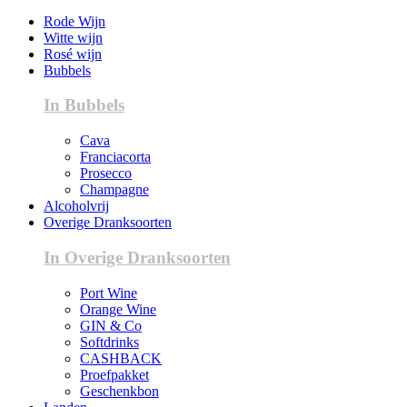
Rode Wijn
Witte wijn
Rosé wijn
Bubbels
In Bubbels
Cava
Franciacorta
Prosecco
Champagne
Alcoholvrij
Overige Dranksoorten
In Overige Dranksoorten
Port Wine
Orange Wine
GIN & Co
Softdrinks
CASHBACK
Proefpakket
Geschenkbon