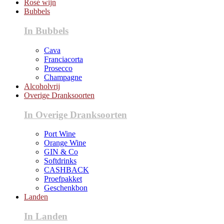
Rosé wijn
Bubbels
In Bubbels
Cava
Franciacorta
Prosecco
Champagne
Alcoholvrij
Overige Dranksoorten
In Overige Dranksoorten
Port Wine
Orange Wine
GIN & Co
Softdrinks
CASHBACK
Proefpakket
Geschenkbon
Landen
In Landen