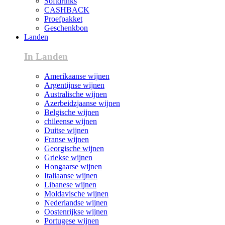
Softdrinks
CASHBACK
Proefpakket
Geschenkbon
Landen
In Landen
Amerikaanse wijnen
Argentijnse wijnen
Australische wijnen
Azerbeidzjaanse wijnen
Belgische wijnen
chileense wijnen
Duitse wijnen
Franse wijnen
Georgische wijnen
Griekse wijnen
Hongaarse wijnen
Italiaanse wijnen
Libanese wijnen
Moldavische wijnen
Nederlandse wijnen
Oostenrijkse wijnen
Portugese wijnen