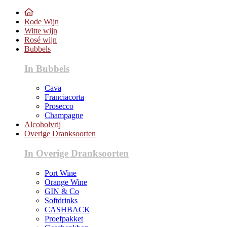
Rode Wijn
Witte wijn
Rosé wijn
Bubbels
In Bubbels
Cava
Franciacorta
Prosecco
Champagne
Alcoholvrij
Overige Dranksoorten
In Overige Dranksoorten
Port Wine
Orange Wine
GIN & Co
Softdrinks
CASHBACK
Proefpakket