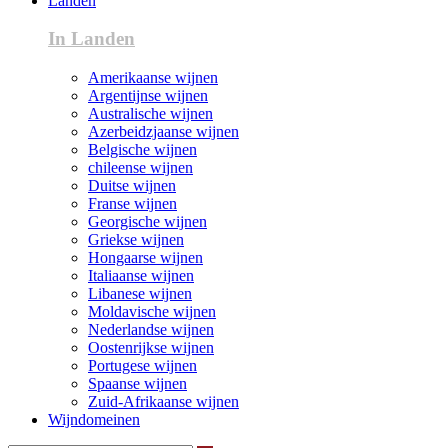
Landen
In Landen
Amerikaanse wijnen
Argentijnse wijnen
Australische wijnen
Azerbeidzjaanse wijnen
Belgische wijnen
chileense wijnen
Duitse wijnen
Franse wijnen
Georgische wijnen
Griekse wijnen
Hongaarse wijnen
Italiaanse wijnen
Libanese wijnen
Moldavische wijnen
Nederlandse wijnen
Oostenrijkse wijnen
Portugese wijnen
Spaanse wijnen
Zuid-Afrikaanse wijnen
Wijndomeinen