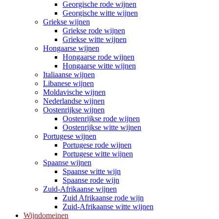
Georgische rode wijnen
Georgische witte wijnen
Griekse wijnen
Griekse rode wijnen
Griekse witte wijnen
Hongaarse wijnen
Hongaarse rode wijnen
Hongaarse witte wijnen
Italiaanse wijnen
Libanese wijnen
Moldavische wijnen
Nederlandse wijnen
Oostenrijkse wijnen
Oostenrijkse rode wijnen
Oostenrijkse witte wijnen
Portugese wijnen
Portugese rode wijnen
Portugese witte wijnen
Spaanse wijnen
Spaanse witte wijn
Spaanse rode wijn
Zuid-Afrikaanse wijnen
Zuid Afrikaanse rode wijn
Zuid-Afrikaanse witte wijnen
Wijndomeinen