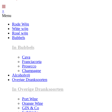
×
Menu
Rode Wijn
Witte wijn
Rosé wijn
Bubbels
In Bubbels
Cava
Franciacorta
Prosecco
Champagne
Alcoholvrij
Overige Dranksoorten
In Overige Dranksoorten
Port Wine
Orange Wine
GIN & Co