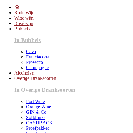
Rode Wijn
Witte wijn
Rosé wijn
Bubbels
In Bubbels
Cava
Franciacorta
Prosecco
Champagne
Alcoholvrij
Overige Dranksoorten
In Overige Dranksoorten
Port Wine
Orange Wine
GIN & Co
Softdrinks
CASHBACK
Proefpakket