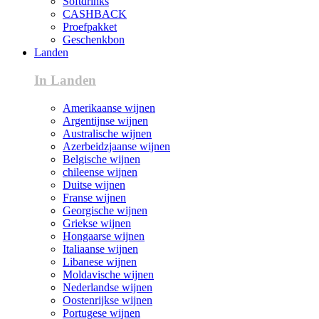
Softdrinks
CASHBACK
Proefpakket
Geschenkbon
Landen
In Landen
Amerikaanse wijnen
Argentijnse wijnen
Australische wijnen
Azerbeidzjaanse wijnen
Belgische wijnen
chileense wijnen
Duitse wijnen
Franse wijnen
Georgische wijnen
Griekse wijnen
Hongaarse wijnen
Italiaanse wijnen
Libanese wijnen
Moldavische wijnen
Nederlandse wijnen
Oostenrijkse wijnen
Portugese wijnen