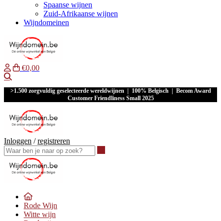
Spaanse wijnen
Zuid-Afrikaanse wijnen
Wijndomeinen
€0,00
Waar ben je naar op zoek?
>1.500 zorgvuldig geselecteerde wereldwijnen | 100% Belgisch | Becom Award
Customer Friendliness Small 2025
Inloggen
/
registreren
Waar ben je naar op zoek?
Rode Wijn
Witte wijn