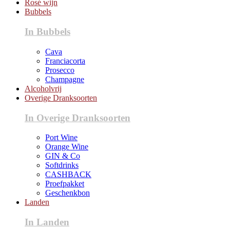
Rosé wijn
Bubbels
In Bubbels
Cava
Franciacorta
Prosecco
Champagne
Alcoholvrij
Overige Dranksoorten
In Overige Dranksoorten
Port Wine
Orange Wine
GIN & Co
Softdrinks
CASHBACK
Proefpakket
Geschenkbon
Landen
In Landen