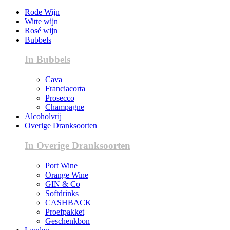
Rode Wijn
Witte wijn
Rosé wijn
Bubbels
In Bubbels
Cava
Franciacorta
Prosecco
Champagne
Alcoholvrij
Overige Dranksoorten
In Overige Dranksoorten
Port Wine
Orange Wine
GIN & Co
Softdrinks
CASHBACK
Proefpakket
Geschenkbon