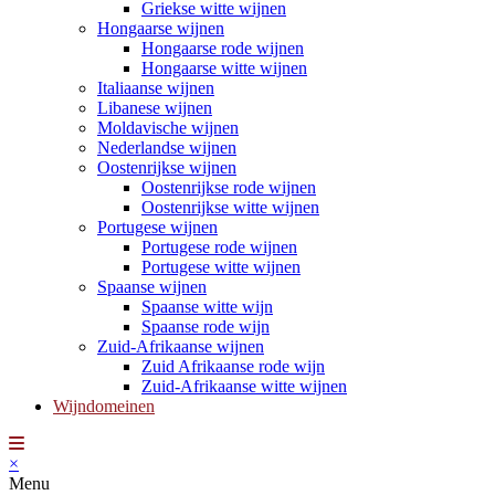
Griekse witte wijnen
Hongaarse wijnen
Hongaarse rode wijnen
Hongaarse witte wijnen
Italiaanse wijnen
Libanese wijnen
Moldavische wijnen
Nederlandse wijnen
Oostenrijkse wijnen
Oostenrijkse rode wijnen
Oostenrijkse witte wijnen
Portugese wijnen
Portugese rode wijnen
Portugese witte wijnen
Spaanse wijnen
Spaanse witte wijn
Spaanse rode wijn
Zuid-Afrikaanse wijnen
Zuid Afrikaanse rode wijn
Zuid-Afrikaanse witte wijnen
Wijndomeinen
×
Menu