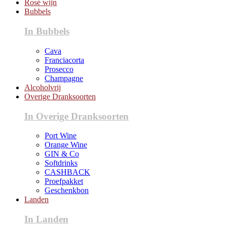
Rosé wijn
Bubbels
In Bubbels
Cava
Franciacorta
Prosecco
Champagne
Alcoholvrij
Overige Dranksoorten
In Overige Dranksoorten
Port Wine
Orange Wine
GIN & Co
Softdrinks
CASHBACK
Proefpakket
Geschenkbon
Landen
In Landen