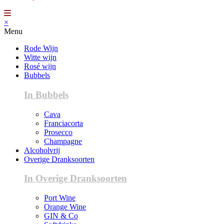
×
Menu
Rode Wijn
Witte wijn
Rosé wijn
Bubbels
In Bubbels
Cava
Franciacorta
Prosecco
Champagne
Alcoholvrij
Overige Dranksoorten
In Overige Dranksoorten
Port Wine
Orange Wine
GIN & Co