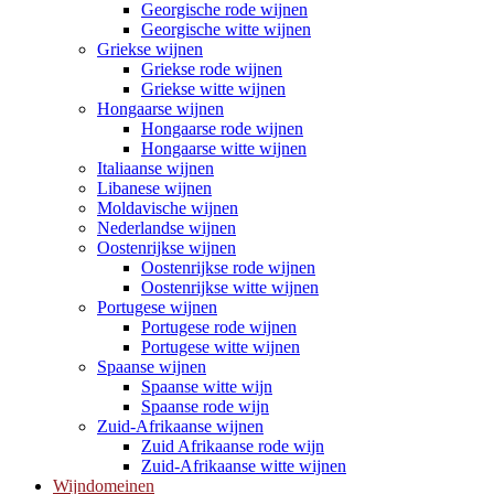
Georgische rode wijnen
Georgische witte wijnen
Griekse wijnen
Griekse rode wijnen
Griekse witte wijnen
Hongaarse wijnen
Hongaarse rode wijnen
Hongaarse witte wijnen
Italiaanse wijnen
Libanese wijnen
Moldavische wijnen
Nederlandse wijnen
Oostenrijkse wijnen
Oostenrijkse rode wijnen
Oostenrijkse witte wijnen
Portugese wijnen
Portugese rode wijnen
Portugese witte wijnen
Spaanse wijnen
Spaanse witte wijn
Spaanse rode wijn
Zuid-Afrikaanse wijnen
Zuid Afrikaanse rode wijn
Zuid-Afrikaanse witte wijnen
Wijndomeinen