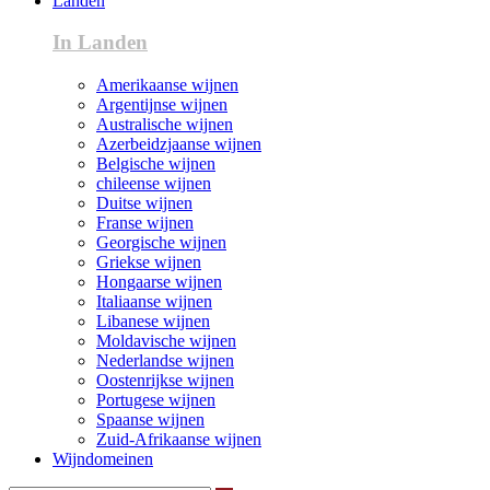
Landen
In Landen
Amerikaanse wijnen
Argentijnse wijnen
Australische wijnen
Azerbeidzjaanse wijnen
Belgische wijnen
chileense wijnen
Duitse wijnen
Franse wijnen
Georgische wijnen
Griekse wijnen
Hongaarse wijnen
Italiaanse wijnen
Libanese wijnen
Moldavische wijnen
Nederlandse wijnen
Oostenrijkse wijnen
Portugese wijnen
Spaanse wijnen
Zuid-Afrikaanse wijnen
Wijndomeinen