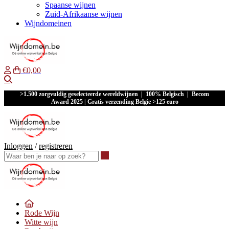
Spaanse wijnen
Zuid-Afrikaanse wijnen
Wijndomeinen
€0,00
Waar ben je naar op zoek?
>1.500 zorgvuldig geselecteerde wereldwijnen | 100% Belgisch | Becom
Award 2025 | Gratis verzending Belgie >125 euro
Inloggen
/
registreren
Waar ben je naar op zoek?
Rode Wijn
Witte wijn