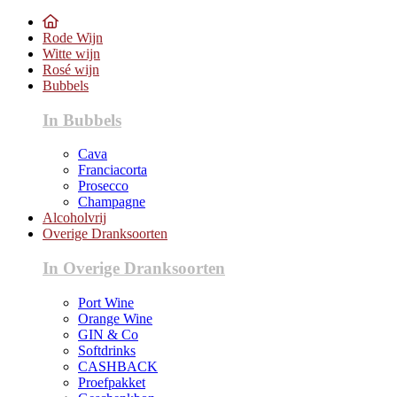
Rode Wijn
Witte wijn
Rosé wijn
Bubbels
In Bubbels
Cava
Franciacorta
Prosecco
Champagne
Alcoholvrij
Overige Dranksoorten
In Overige Dranksoorten
Port Wine
Orange Wine
GIN & Co
Softdrinks
CASHBACK
Proefpakket