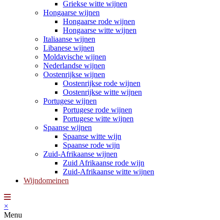
Griekse witte wijnen
Hongaarse wijnen
Hongaarse rode wijnen
Hongaarse witte wijnen
Italiaanse wijnen
Libanese wijnen
Moldavische wijnen
Nederlandse wijnen
Oostenrijkse wijnen
Oostenrijkse rode wijnen
Oostenrijkse witte wijnen
Portugese wijnen
Portugese rode wijnen
Portugese witte wijnen
Spaanse wijnen
Spaanse witte wijn
Spaanse rode wijn
Zuid-Afrikaanse wijnen
Zuid Afrikaanse rode wijn
Zuid-Afrikaanse witte wijnen
Wijndomeinen
×
Menu