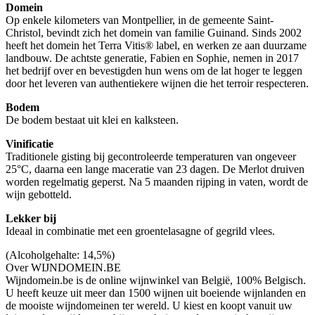
Domein
Op enkele kilometers van Montpellier, in de gemeente Saint-
Christol, bevindt zich het domein van familie Guinand. Sinds 2002
heeft het domein het Terra Vitis® label, en werken ze aan duurzame
landbouw. De achtste generatie, Fabien en Sophie, nemen in 2017
het bedrijf over en bevestigden hun wens om de lat hoger te leggen
door het leveren van authentiekere wijnen die het terroir respecteren.
Bodem
De bodem bestaat uit klei en kalksteen.
Vinificatie
Traditionele gisting bij gecontroleerde temperaturen van ongeveer
25°C, daarna een lange maceratie van 23 dagen. De Merlot druiven
worden regelmatig geperst. Na 5 maanden rijping in vaten, wordt de
wijn gebotteld.
Lekker bij
Ideaal in combinatie met een groentelasagne of gegrild vlees.
(Alcoholgehalte: 14,5%)
Over WIJNDOMEIN.BE
Wijndomein.be is de online wijnwinkel van België, 100% Belgisch.
U heeft keuze uit meer dan 1500 wijnen uit boeiende wijnlanden en
de mooiste wijndomeinen ter wereld. U kiest en koopt vanuit uw