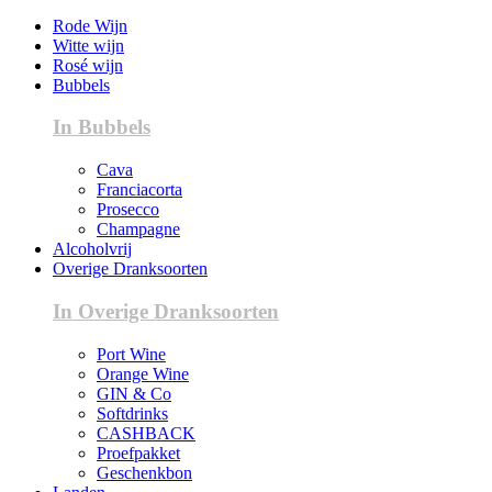
Rode Wijn
Witte wijn
Rosé wijn
Bubbels
In Bubbels
Cava
Franciacorta
Prosecco
Champagne
Alcoholvrij
Overige Dranksoorten
In Overige Dranksoorten
Port Wine
Orange Wine
GIN & Co
Softdrinks
CASHBACK
Proefpakket
Geschenkbon