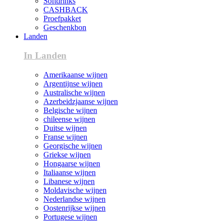
Softdrinks
CASHBACK
Proefpakket
Geschenkbon
Landen
In Landen
Amerikaanse wijnen
Argentijnse wijnen
Australische wijnen
Azerbeidzjaanse wijnen
Belgische wijnen
chileense wijnen
Duitse wijnen
Franse wijnen
Georgische wijnen
Griekse wijnen
Hongaarse wijnen
Italiaanse wijnen
Libanese wijnen
Moldavische wijnen
Nederlandse wijnen
Oostenrijkse wijnen
Portugese wijnen