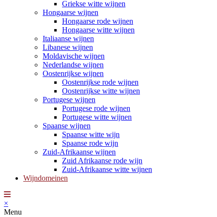
Griekse witte wijnen
Hongaarse wijnen
Hongaarse rode wijnen
Hongaarse witte wijnen
Italiaanse wijnen
Libanese wijnen
Moldavische wijnen
Nederlandse wijnen
Oostenrijkse wijnen
Oostenrijkse rode wijnen
Oostenrijkse witte wijnen
Portugese wijnen
Portugese rode wijnen
Portugese witte wijnen
Spaanse wijnen
Spaanse witte wijn
Spaanse rode wijn
Zuid-Afrikaanse wijnen
Zuid Afrikaanse rode wijn
Zuid-Afrikaanse witte wijnen
Wijndomeinen
×
Menu