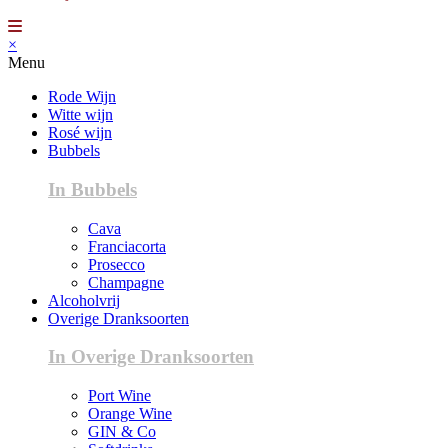
×
Menu
Rode Wijn
Witte wijn
Rosé wijn
Bubbels
In Bubbels
Cava
Franciacorta
Prosecco
Champagne
Alcoholvrij
Overige Dranksoorten
In Overige Dranksoorten
Port Wine
Orange Wine
GIN & Co