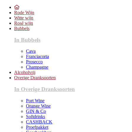
Rode Wijn
Witte wijn
Rosé wijn
Bubbels
In Bubbels
Cava
Franciacorta
Prosecco
Champagne
Alcoholvrij
Overige Dranksoorten
In Overige Dranksoorten
Port Wine
Orange Wine
GIN & Co
Softdrinks
CASHBACK
Proefpakket