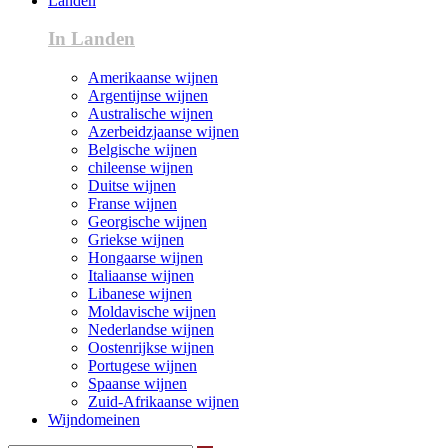
Landen
In Landen
Amerikaanse wijnen
Argentijnse wijnen
Australische wijnen
Azerbeidzjaanse wijnen
Belgische wijnen
chileense wijnen
Duitse wijnen
Franse wijnen
Georgische wijnen
Griekse wijnen
Hongaarse wijnen
Italiaanse wijnen
Libanese wijnen
Moldavische wijnen
Nederlandse wijnen
Oostenrijkse wijnen
Portugese wijnen
Spaanse wijnen
Zuid-Afrikaanse wijnen
Wijndomeinen