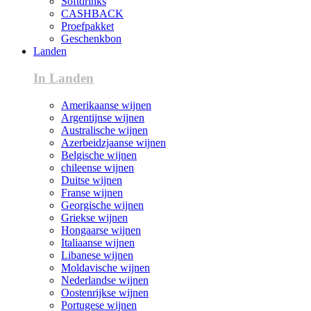
Softdrinks
CASHBACK
Proefpakket
Geschenkbon
Landen
In Landen
Amerikaanse wijnen
Argentijnse wijnen
Australische wijnen
Azerbeidzjaanse wijnen
Belgische wijnen
chileense wijnen
Duitse wijnen
Franse wijnen
Georgische wijnen
Griekse wijnen
Hongaarse wijnen
Italiaanse wijnen
Libanese wijnen
Moldavische wijnen
Nederlandse wijnen
Oostenrijkse wijnen
Portugese wijnen