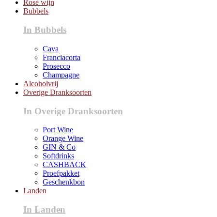
Rosé wijn
Bubbels
In Bubbels
Cava
Franciacorta
Prosecco
Champagne
Alcoholvrij
Overige Dranksoorten
In Overige Dranksoorten
Port Wine
Orange Wine
GIN & Co
Softdrinks
CASHBACK
Proefpakket
Geschenkbon
Landen
In Landen