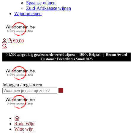
Spaanse wijnen
Zuid-Afrikaanse wijnen
Wijndomeinen
€0,00
Waar ben je naar op zoek?
>1.500 zorgvuldig geselecteerde wereldwijnen | 100% Belgisch | Becom Award
Customer Friendliness Small 2025
Inloggen
/
registreren
Waar ben je naar op zoek?
Rode Wijn
Witte wijn