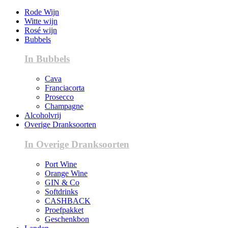
Rode Wijn
Witte wijn
Rosé wijn
Bubbels
In Bubbels
Cava
Franciacorta
Prosecco
Champagne
Alcoholvrij
Overige Dranksoorten
In Overige Dranksoorten
Port Wine
Orange Wine
GIN & Co
Softdrinks
CASHBACK
Proefpakket
Geschenkbon