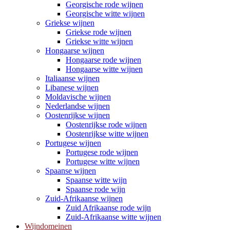
Georgische rode wijnen
Georgische witte wijnen
Griekse wijnen
Griekse rode wijnen
Griekse witte wijnen
Hongaarse wijnen
Hongaarse rode wijnen
Hongaarse witte wijnen
Italiaanse wijnen
Libanese wijnen
Moldavische wijnen
Nederlandse wijnen
Oostenrijkse wijnen
Oostenrijkse rode wijnen
Oostenrijkse witte wijnen
Portugese wijnen
Portugese rode wijnen
Portugese witte wijnen
Spaanse wijnen
Spaanse witte wijn
Spaanse rode wijn
Zuid-Afrikaanse wijnen
Zuid Afrikaanse rode wijn
Zuid-Afrikaanse witte wijnen
Wijndomeinen