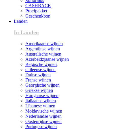
Softdrinks
CASHBACK
Proefpakket
Geschenkbon
Landen
In Landen
Amerikaanse wijnen
Argentijnse wijnen
Australische wijnen
Azerbeidzjaanse wijnen
Belgische wijnen
chileense wijnen
Duitse wijnen
Franse wijnen
Georgische wijnen
Griekse wijnen
Hongaarse wijnen
Italiaanse wijnen
Libanese wijnen
Moldavische wijnen
Nederlandse wijnen
Oostenrijkse wijnen
Portugese wijnen