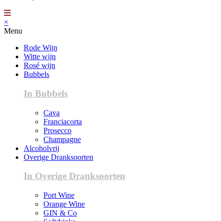
×
Menu
Rode Wijn
Witte wijn
Rosé wijn
Bubbels
In Bubbels
Cava
Franciacorta
Prosecco
Champagne
Alcoholvrij
Overige Dranksoorten
In Overige Dranksoorten
Port Wine
Orange Wine
GIN & Co