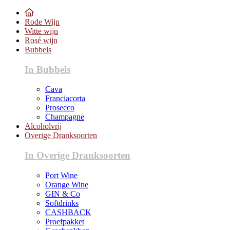
Rode Wijn
Witte wijn
Rosé wijn
Bubbels
In Bubbels
Cava
Franciacorta
Prosecco
Champagne
Alcoholvrij
Overige Dranksoorten
In Overige Dranksoorten
Port Wine
Orange Wine
GIN & Co
Softdrinks
CASHBACK
Proefpakket