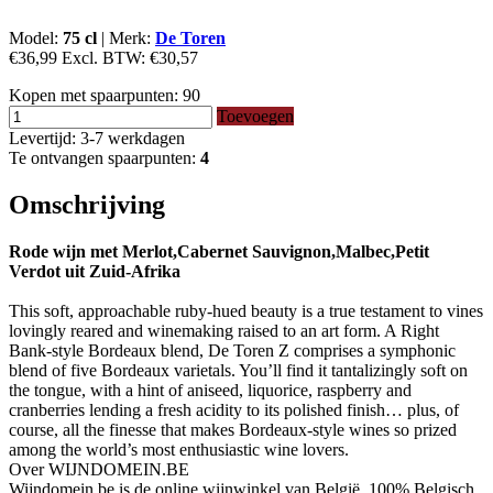
Model:
75 cl
|
Merk:
De Toren
€36,99
Excl. BTW:
€30,57
Kopen met spaarpunten:
90
Toevoegen
Levertijd: 3-7 werkdagen
Te ontvangen spaarpunten:
4
Omschrijving
Rode wijn met Merlot,Cabernet Sauvignon,Malbec,Petit
Verdot uit Zuid-Afrika
This soft, approachable ruby-hued beauty is a true testament to vines
lovingly reared and winemaking raised to an art form. A Right
Bank-style Bordeaux blend, De Toren Z comprises a symphonic
blend of five Bordeaux varietals. You’ll find it tantalizingly soft on
the tongue, with a hint of aniseed, liquorice, raspberry and
cranberries lending a fresh acidity to its polished finish… plus, of
course, all the finesse that makes Bordeaux-style wines so prized
among the world’s most enthusiastic wine lovers.
Over WIJNDOMEIN.BE
Wijndomein.be is de online wijnwinkel van België, 100% Belgisch.