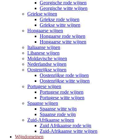
Georgische rode wijnen
Georgische witte wijnen
Griekse wijnen
Griekse rode wijnen
Griekse witte wijnen
Hongaarse wijnen
Hongaarse rode wijnen
Hongaarse witte wijnen
Italiaanse wijnen
Libanese wijnen
Moldavische wijnen
Nederlandse wijnen
Oostenrijkse wijnen
Oostenrijkse rode wijnen
Oostenrijkse witte wijnen
Portugese wijnen
Portugese rode wijnen
Portugese witte wijnen
Spaanse wijnen
Spaanse witte wijn
Spaanse rode wijn
Zuid-Afrikaanse wijnen
Zuid Afrikaanse rode wijn
Zuid-Afrikaanse witte wijnen
Wijndomeinen