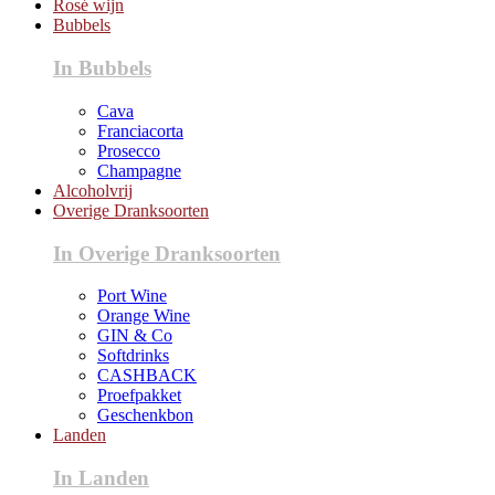
Rosé wijn
Bubbels
In Bubbels
Cava
Franciacorta
Prosecco
Champagne
Alcoholvrij
Overige Dranksoorten
In Overige Dranksoorten
Port Wine
Orange Wine
GIN & Co
Softdrinks
CASHBACK
Proefpakket
Geschenkbon
Landen
In Landen