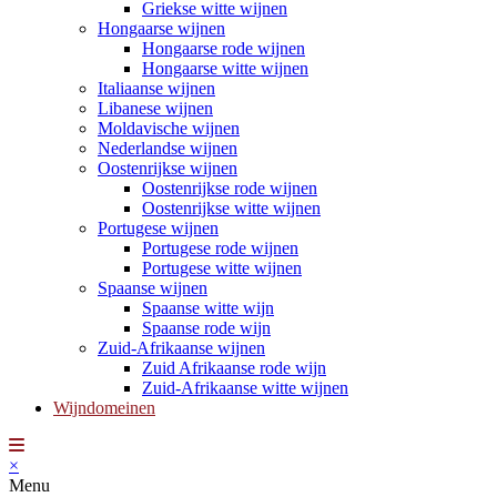
Griekse witte wijnen
Hongaarse wijnen
Hongaarse rode wijnen
Hongaarse witte wijnen
Italiaanse wijnen
Libanese wijnen
Moldavische wijnen
Nederlandse wijnen
Oostenrijkse wijnen
Oostenrijkse rode wijnen
Oostenrijkse witte wijnen
Portugese wijnen
Portugese rode wijnen
Portugese witte wijnen
Spaanse wijnen
Spaanse witte wijn
Spaanse rode wijn
Zuid-Afrikaanse wijnen
Zuid Afrikaanse rode wijn
Zuid-Afrikaanse witte wijnen
Wijndomeinen
×
Menu