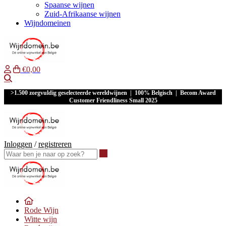
Spaanse wijnen
Zuid-Afrikaanse wijnen
Wijndomeinen
€0,00
Waar ben je naar op zoek?
>1.500 zorgvuldig geselecteerde wereldwijnen | 100% Belgisch | Becom Award
Customer Friendliness Small 2025
Inloggen
/
registreren
Waar ben je naar op zoek?
Rode Wijn
Witte wijn