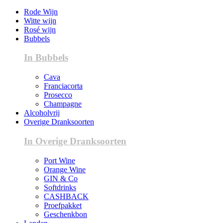
Rode Wijn
Witte wijn
Rosé wijn
Bubbels
In Bubbels
Cava
Franciacorta
Prosecco
Champagne
Alcoholvrij
Overige Dranksoorten
In Overige Dranksoorten
Port Wine
Orange Wine
GIN & Co
Softdrinks
CASHBACK
Proefpakket
Geschenkbon