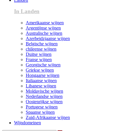
Landen
In Landen
Amerikaanse wijnen
Argentijnse wijnen
Australische wijnen
Azerbeidzjaanse wijnen
Belgische wijnen
chileense wijnen
Duitse wijnen
Franse wijnen
Georgische wijnen
Griekse wijnen
Hongaarse wijnen
Italiaanse wijnen
Libanese wijnen
Moldavische wijnen
Nederlandse wijnen
Oostenrijkse wijnen
Portugese wijnen
Spaanse wijnen
Zuid-Afrikaanse wijnen
Wijndomeinen