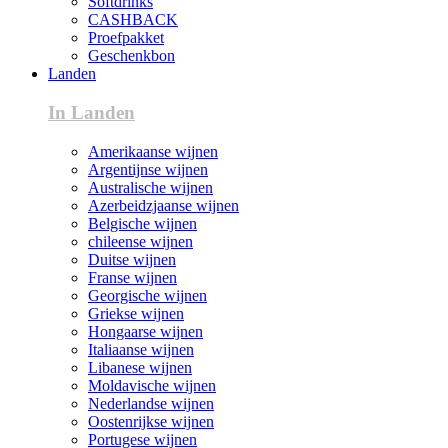
Softdrinks
CASHBACK
Proefpakket
Geschenkbon
Landen
In Landen
Amerikaanse wijnen
Argentijnse wijnen
Australische wijnen
Azerbeidzjaanse wijnen
Belgische wijnen
chileense wijnen
Duitse wijnen
Franse wijnen
Georgische wijnen
Griekse wijnen
Hongaarse wijnen
Italiaanse wijnen
Libanese wijnen
Moldavische wijnen
Nederlandse wijnen
Oostenrijkse wijnen
Portugese wijnen