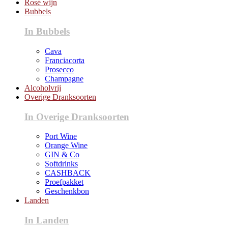
Rosé wijn
Bubbels
In Bubbels
Cava
Franciacorta
Prosecco
Champagne
Alcoholvrij
Overige Dranksoorten
In Overige Dranksoorten
Port Wine
Orange Wine
GIN & Co
Softdrinks
CASHBACK
Proefpakket
Geschenkbon
Landen
In Landen