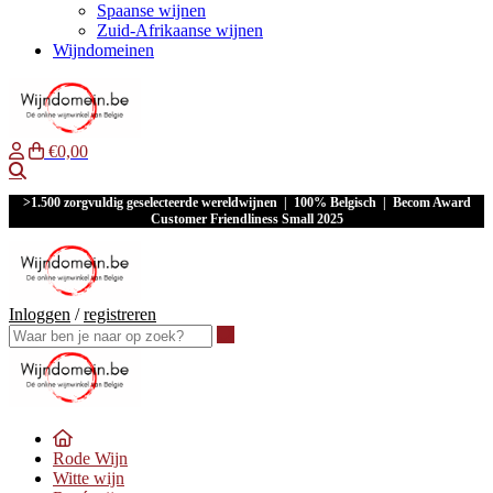
Spaanse wijnen
Zuid-Afrikaanse wijnen
Wijndomeinen
€0,00
Waar ben je naar op zoek?
>1.500 zorgvuldig geselecteerde wereldwijnen | 100% Belgisch | Becom Award
Customer Friendliness Small 2025
Inloggen
/
registreren
Waar ben je naar op zoek?
Rode Wijn
Witte wijn