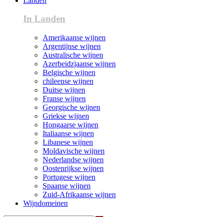
Landen
In Landen
Amerikaanse wijnen
Argentijnse wijnen
Australische wijnen
Azerbeidzjaanse wijnen
Belgische wijnen
chileense wijnen
Duitse wijnen
Franse wijnen
Georgische wijnen
Griekse wijnen
Hongaarse wijnen
Italiaanse wijnen
Libanese wijnen
Moldavische wijnen
Nederlandse wijnen
Oostenrijkse wijnen
Portugese wijnen
Spaanse wijnen
Zuid-Afrikaanse wijnen
Wijndomeinen