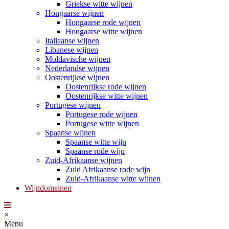
Griekse witte wijnen
Hongaarse wijnen
Hongaarse rode wijnen
Hongaarse witte wijnen
Italiaanse wijnen
Libanese wijnen
Moldavische wijnen
Nederlandse wijnen
Oostenrijkse wijnen
Oostenrijkse rode wijnen
Oostenrijkse witte wijnen
Portugese wijnen
Portugese rode wijnen
Portugese witte wijnen
Spaanse wijnen
Spaanse witte wijn
Spaanse rode wijn
Zuid-Afrikaanse wijnen
Zuid Afrikaanse rode wijn
Zuid-Afrikaanse witte wijnen
Wijndomeinen
×
Menu