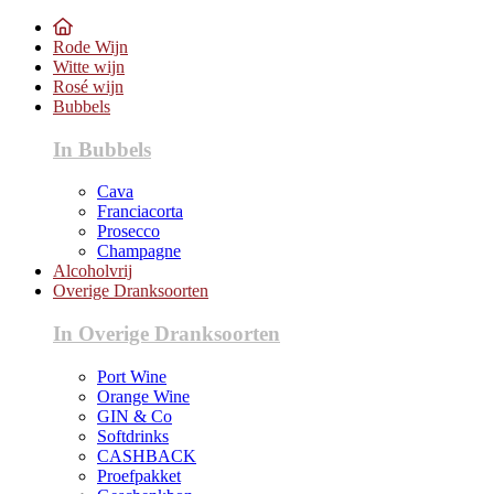
Rode Wijn
Witte wijn
Rosé wijn
Bubbels
In Bubbels
Cava
Franciacorta
Prosecco
Champagne
Alcoholvrij
Overige Dranksoorten
In Overige Dranksoorten
Port Wine
Orange Wine
GIN & Co
Softdrinks
CASHBACK
Proefpakket