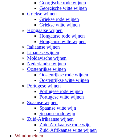
Georgische rode wijnen
Georgische witte wijnen
Griekse wijnen
Griekse rode wijnen
Griekse witte wijnen
Hongaarse wijnen
Hongaarse rode wijnen
Hongaarse witte wijnen
Italiaanse wijnen
Libanese wijnen
Moldavische wijnen
Nederlandse wijnen
Oostenrijkse wijnen
Oostenrijkse rode wijnen
Oostenrijkse witte wijnen
Portugese wijnen
Portugese rode wijnen
Portugese witte wijnen
Spaanse wijnen
Spaanse witte wijn
Spaanse rode wijn
Zuid-Afrikaanse wijnen
Zuid Afrikaanse rode wijn
Zuid-Afrikaanse witte wijnen
Wijndomeinen