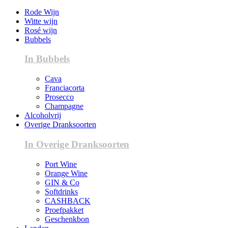
Rode Wijn
Witte wijn
Rosé wijn
Bubbels
In Bubbels
Cava
Franciacorta
Prosecco
Champagne
Alcoholvrij
Overige Dranksoorten
In Overige Dranksoorten
Port Wine
Orange Wine
GIN & Co
Softdrinks
CASHBACK
Proefpakket
Geschenkbon