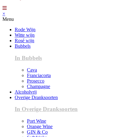
×
Menu
Rode Wijn
Witte wijn
Rosé wijn
Bubbels
In Bubbels
Cava
Franciacorta
Prosecco
Champagne
Alcoholvrij
Overige Dranksoorten
In Overige Dranksoorten
Port Wine
Orange Wine
GIN & Co