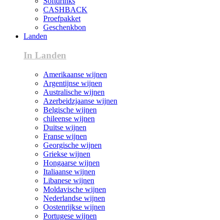
Softdrinks
CASHBACK
Proefpakket
Geschenkbon
Landen
In Landen
Amerikaanse wijnen
Argentijnse wijnen
Australische wijnen
Azerbeidzjaanse wijnen
Belgische wijnen
chileense wijnen
Duitse wijnen
Franse wijnen
Georgische wijnen
Griekse wijnen
Hongaarse wijnen
Italiaanse wijnen
Libanese wijnen
Moldavische wijnen
Nederlandse wijnen
Oostenrijkse wijnen
Portugese wijnen