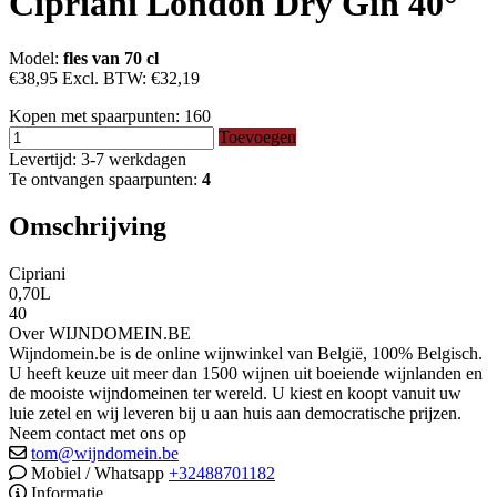
Cipriani London Dry Gin 40°
Model:
fles van 70 cl
€38,95
Excl. BTW:
€32,19
Kopen met spaarpunten:
160
Toevoegen
Levertijd: 3-7 werkdagen
Te ontvangen spaarpunten:
4
Omschrijving
Cipriani
0,70L
40
Over WIJNDOMEIN.BE
Wijndomein.be is de online wijnwinkel van België, 100% Belgisch.
U heeft keuze uit meer dan 1500 wijnen uit boeiende wijnlanden en
de mooiste wijndomeinen ter wereld. U kiest en koopt vanuit uw
luie zetel en wij leveren bij u aan huis aan democratische prijzen.
Neem contact met ons op
tom@wijndomein.be
Mobiel / Whatsapp
+32488701182
Informatie