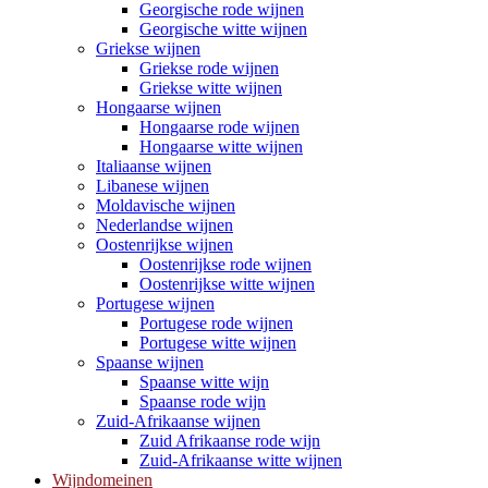
Georgische rode wijnen
Georgische witte wijnen
Griekse wijnen
Griekse rode wijnen
Griekse witte wijnen
Hongaarse wijnen
Hongaarse rode wijnen
Hongaarse witte wijnen
Italiaanse wijnen
Libanese wijnen
Moldavische wijnen
Nederlandse wijnen
Oostenrijkse wijnen
Oostenrijkse rode wijnen
Oostenrijkse witte wijnen
Portugese wijnen
Portugese rode wijnen
Portugese witte wijnen
Spaanse wijnen
Spaanse witte wijn
Spaanse rode wijn
Zuid-Afrikaanse wijnen
Zuid Afrikaanse rode wijn
Zuid-Afrikaanse witte wijnen
Wijndomeinen