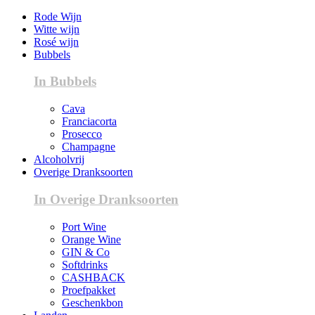
Rode Wijn
Witte wijn
Rosé wijn
Bubbels
In Bubbels
Cava
Franciacorta
Prosecco
Champagne
Alcoholvrij
Overige Dranksoorten
In Overige Dranksoorten
Port Wine
Orange Wine
GIN & Co
Softdrinks
CASHBACK
Proefpakket
Geschenkbon