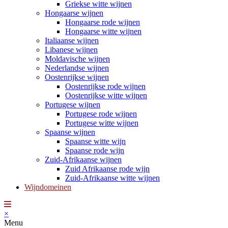
Griekse witte wijnen
Hongaarse wijnen
Hongaarse rode wijnen
Hongaarse witte wijnen
Italiaanse wijnen
Libanese wijnen
Moldavische wijnen
Nederlandse wijnen
Oostenrijkse wijnen
Oostenrijkse rode wijnen
Oostenrijkse witte wijnen
Portugese wijnen
Portugese rode wijnen
Portugese witte wijnen
Spaanse wijnen
Spaanse witte wijn
Spaanse rode wijn
Zuid-Afrikaanse wijnen
Zuid Afrikaanse rode wijn
Zuid-Afrikaanse witte wijnen
Wijndomeinen
×
Menu