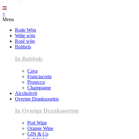
×
Menu
Rode Wijn
Witte wijn
Rosé wijn
Bubbels
In Bubbels
Cava
Franciacorta
Prosecco
Champagne
Alcoholvrij
Overige Dranksoorten
In Overige Dranksoorten
Port Wine
Orange Wine
GIN & Co