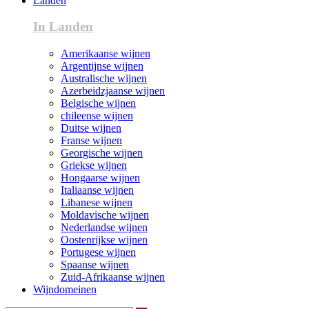
Landen
In Landen
Amerikaanse wijnen
Argentijnse wijnen
Australische wijnen
Azerbeidzjaanse wijnen
Belgische wijnen
chileense wijnen
Duitse wijnen
Franse wijnen
Georgische wijnen
Griekse wijnen
Hongaarse wijnen
Italiaanse wijnen
Libanese wijnen
Moldavische wijnen
Nederlandse wijnen
Oostenrijkse wijnen
Portugese wijnen
Spaanse wijnen
Zuid-Afrikaanse wijnen
Wijndomeinen