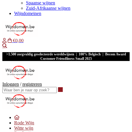
Spaanse wijnen
Zuid-Afrikaanse wijnen
Wijndomeinen
€0,00
Waar ben je naar op zoek?
>1.500 zorgvuldig geselecteerde wereldwijnen | 100% Belgisch | Becom Award
Customer Friendliness Small 2025
Inloggen
/
registreren
Waar ben je naar op zoek?
Rode Wijn
Witte wijn