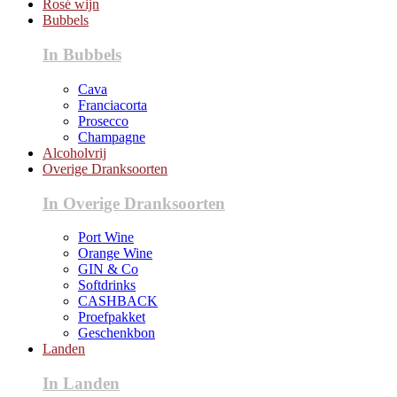
Rosé wijn
Bubbels
In Bubbels
Cava
Franciacorta
Prosecco
Champagne
Alcoholvrij
Overige Dranksoorten
In Overige Dranksoorten
Port Wine
Orange Wine
GIN & Co
Softdrinks
CASHBACK
Proefpakket
Geschenkbon
Landen
In Landen