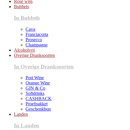
Rosé wijn
Bubbels
In Bubbels
Cava
Franciacorta
Prosecco
Champagne
Alcoholvrij
Overige Dranksoorten
In Overige Dranksoorten
Port Wine
Orange Wine
GIN & Co
Softdrinks
CASHBACK
Proefpakket
Geschenkbon
Landen
In Landen