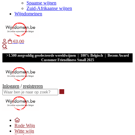
Spaanse wijnen
Zuid-Afrikaanse wijnen
Wijndomeinen
€0,00
Waar ben je naar op zoek?
>1.500 zorgvuldig geselecteerde wereldwijnen | 100% Belgisch | Becom Award
Customer Friendliness Small 2025
Inloggen
/
registreren
Waar ben je naar op zoek?
Rode Wijn
Witte wijn