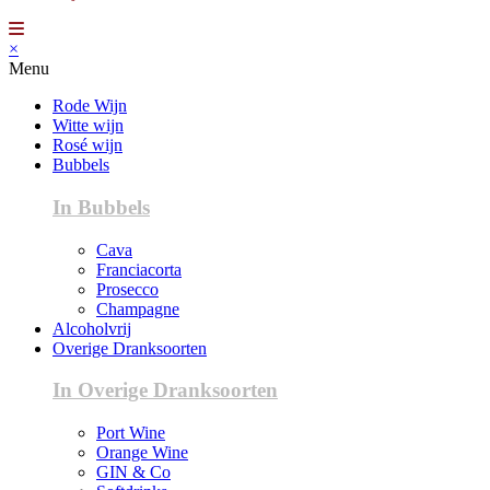
×
Menu
Rode Wijn
Witte wijn
Rosé wijn
Bubbels
In Bubbels
Cava
Franciacorta
Prosecco
Champagne
Alcoholvrij
Overige Dranksoorten
In Overige Dranksoorten
Port Wine
Orange Wine
GIN & Co