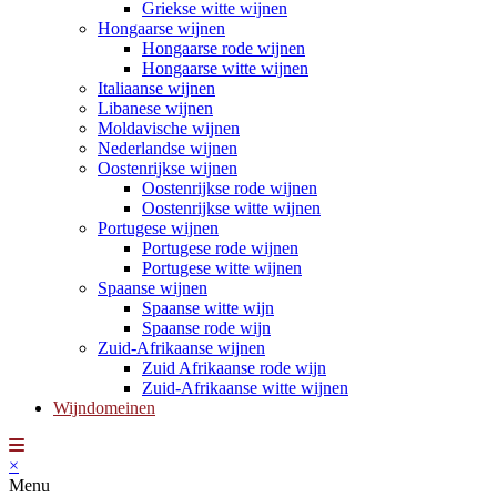
Griekse witte wijnen
Hongaarse wijnen
Hongaarse rode wijnen
Hongaarse witte wijnen
Italiaanse wijnen
Libanese wijnen
Moldavische wijnen
Nederlandse wijnen
Oostenrijkse wijnen
Oostenrijkse rode wijnen
Oostenrijkse witte wijnen
Portugese wijnen
Portugese rode wijnen
Portugese witte wijnen
Spaanse wijnen
Spaanse witte wijn
Spaanse rode wijn
Zuid-Afrikaanse wijnen
Zuid Afrikaanse rode wijn
Zuid-Afrikaanse witte wijnen
Wijndomeinen
×
Menu