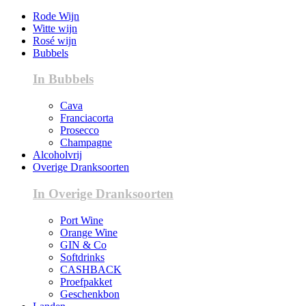
Rode Wijn
Witte wijn
Rosé wijn
Bubbels
In Bubbels
Cava
Franciacorta
Prosecco
Champagne
Alcoholvrij
Overige Dranksoorten
In Overige Dranksoorten
Port Wine
Orange Wine
GIN & Co
Softdrinks
CASHBACK
Proefpakket
Geschenkbon