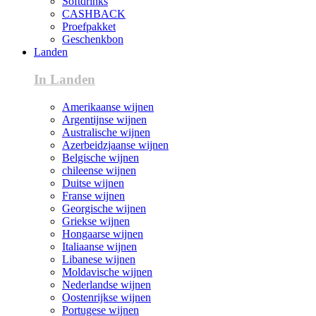
Softdrinks
CASHBACK
Proefpakket
Geschenkbon
Landen
In Landen
Amerikaanse wijnen
Argentijnse wijnen
Australische wijnen
Azerbeidzjaanse wijnen
Belgische wijnen
chileense wijnen
Duitse wijnen
Franse wijnen
Georgische wijnen
Griekse wijnen
Hongaarse wijnen
Italiaanse wijnen
Libanese wijnen
Moldavische wijnen
Nederlandse wijnen
Oostenrijkse wijnen
Portugese wijnen