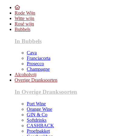
Rode Wijn
Witte wijn
Rosé wijn
Bubbels
In Bubbels
Cava
Franciacorta
Prosecco
Champagne
Alcoholvrij
Overige Dranksoorten
In Overige Dranksoorten
Port Wine
Orange Wine
GIN & Co
Softdrinks
CASHBACK
Proefpakket