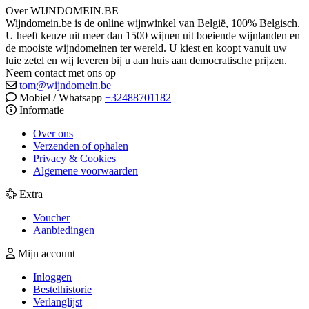
Over WIJNDOMEIN.BE
Wijndomein.be is de online wijnwinkel van België, 100% Belgisch.
U heeft keuze uit meer dan 1500 wijnen uit boeiende wijnlanden en
de mooiste wijndomeinen ter wereld. U kiest en koopt vanuit uw
luie zetel en wij leveren bij u aan huis aan democratische prijzen.
Neem contact met ons op
tom@wijndomein.be
Mobiel / Whatsapp
+32488701182
Informatie
Over ons
Verzenden of ophalen
Privacy & Cookies
Algemene voorwaarden
Extra
Voucher
Aanbiedingen
Mijn account
Inloggen
Bestelhistorie
Verlanglijst