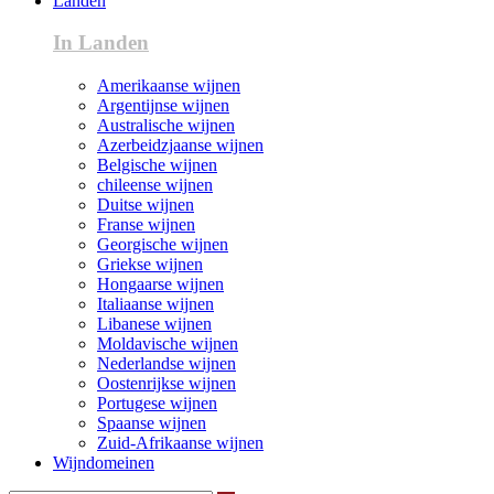
Landen
In Landen
Amerikaanse wijnen
Argentijnse wijnen
Australische wijnen
Azerbeidzjaanse wijnen
Belgische wijnen
chileense wijnen
Duitse wijnen
Franse wijnen
Georgische wijnen
Griekse wijnen
Hongaarse wijnen
Italiaanse wijnen
Libanese wijnen
Moldavische wijnen
Nederlandse wijnen
Oostenrijkse wijnen
Portugese wijnen
Spaanse wijnen
Zuid-Afrikaanse wijnen
Wijndomeinen