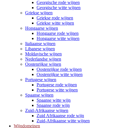
Georgische rode wijnen
Georgische witte wijnen
Griekse wijnen
Griekse rode wijnen
Griekse witte wijnen
Hongaarse wijnen
Hongaarse rode wijnen
Hongaarse witte wijnen
Italiaanse wijnen
Libanese wijnen
Moldavische wijnen
Nederlandse wijnen
Oostenrijkse wijnen
Oostenrijkse rode wijnen
Oostenrijkse witte wijnen
Portugese wijnen
Portugese rode wijnen
Portugese witte wijnen
Spaanse wijnen
Spaanse witte wijn
Spaanse rode wijn
Zuid-Afrikaanse wijnen
Zuid Afrikaanse rode wijn
Zuid-Afrikaanse witte wijnen
Wijndomeinen