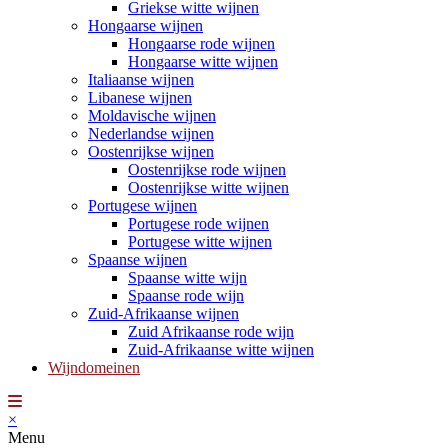
Griekse witte wijnen
Hongaarse wijnen
Hongaarse rode wijnen
Hongaarse witte wijnen
Italiaanse wijnen
Libanese wijnen
Moldavische wijnen
Nederlandse wijnen
Oostenrijkse wijnen
Oostenrijkse rode wijnen
Oostenrijkse witte wijnen
Portugese wijnen
Portugese rode wijnen
Portugese witte wijnen
Spaanse wijnen
Spaanse witte wijn
Spaanse rode wijn
Zuid-Afrikaanse wijnen
Zuid Afrikaanse rode wijn
Zuid-Afrikaanse witte wijnen
Wijndomeinen
×
Menu