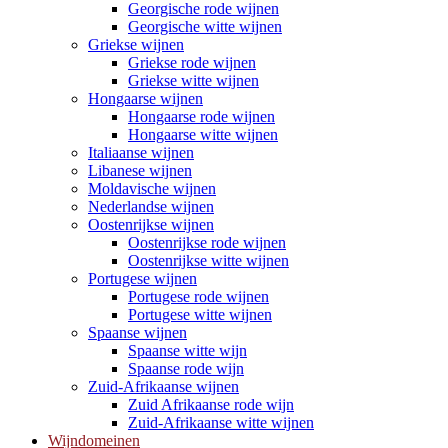
Georgische rode wijnen
Georgische witte wijnen
Griekse wijnen
Griekse rode wijnen
Griekse witte wijnen
Hongaarse wijnen
Hongaarse rode wijnen
Hongaarse witte wijnen
Italiaanse wijnen
Libanese wijnen
Moldavische wijnen
Nederlandse wijnen
Oostenrijkse wijnen
Oostenrijkse rode wijnen
Oostenrijkse witte wijnen
Portugese wijnen
Portugese rode wijnen
Portugese witte wijnen
Spaanse wijnen
Spaanse witte wijn
Spaanse rode wijn
Zuid-Afrikaanse wijnen
Zuid Afrikaanse rode wijn
Zuid-Afrikaanse witte wijnen
Wijndomeinen