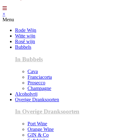
×
Menu
Rode Wijn
Witte wijn
Rosé wijn
Bubbels
In Bubbels
Cava
Franciacorta
Prosecco
Champagne
Alcoholvrij
Overige Dranksoorten
In Overige Dranksoorten
Port Wine
Orange Wine
GIN & Co