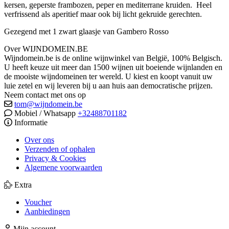
kersen, geperste frambozen, peper en mediterrane kruiden. Heel
verfrissend als aperitief maar ook bij licht gekruide gerechten.
Gezegend met 1 zwart glaasje van Gambero Rosso
Over WIJNDOMEIN.BE
Wijndomein.be is de online wijnwinkel van België, 100% Belgisch.
U heeft keuze uit meer dan 1500 wijnen uit boeiende wijnlanden en
de mooiste wijndomeinen ter wereld. U kiest en koopt vanuit uw
luie zetel en wij leveren bij u aan huis aan democratische prijzen.
Neem contact met ons op
tom@wijndomein.be
Mobiel / Whatsapp
+32488701182
Informatie
Over ons
Verzenden of ophalen
Privacy & Cookies
Algemene voorwaarden
Extra
Voucher
Aanbiedingen
Mijn account