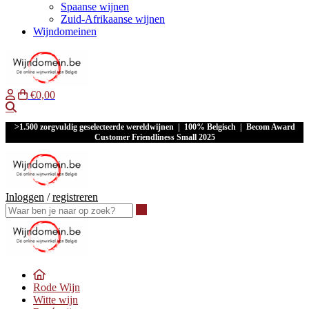
Spaanse wijnen
Zuid-Afrikaanse wijnen
Wijndomeinen
€0,00
Waar ben je naar op zoek?
>1.500 zorgvuldig geselecteerde wereldwijnen | 100% Belgisch | Becom Award
Customer Friendliness Small 2025
Inloggen
/
registreren
Waar ben je naar op zoek?
Rode Wijn
Witte wijn