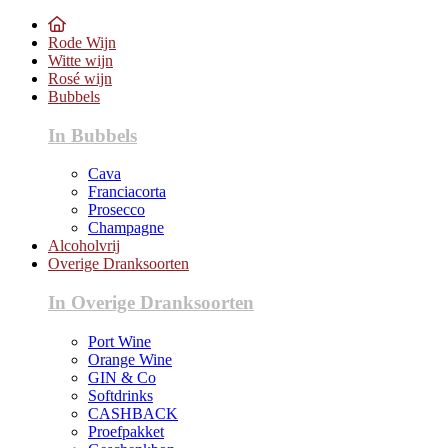
Rode Wijn
Witte wijn
Rosé wijn
Bubbels
In Bubbels
Cava
Franciacorta
Prosecco
Champagne
Alcoholvrij
Overige Dranksoorten
In Overige Dranksoorten
Port Wine
Orange Wine
GIN & Co
Softdrinks
CASHBACK
Proefpakket