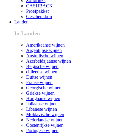
Softdrinks
CASHBACK
Proefpakket
Geschenkbon
Landen
In Landen
Amerikaanse wijnen
Argentijnse wijnen
Australische wijnen
Azerbeidzjaanse wijnen
Belgische wijnen
chileense wijnen
Duitse wijnen
Franse wijnen
Georgische wijnen
Griekse wijnen
Hongaarse wijnen
Italiaanse wijnen
Libanese wijnen
Moldavische wijnen
Nederlandse wijnen
Oostenrijkse wijnen
Portugese wijnen