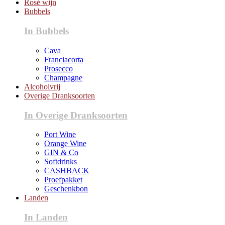
Rosé wijn
Bubbels
In Bubbels
Cava
Franciacorta
Prosecco
Champagne
Alcoholvrij
Overige Dranksoorten
In Overige Dranksoorten
Port Wine
Orange Wine
GIN & Co
Softdrinks
CASHBACK
Proefpakket
Geschenkbon
Landen
In Landen