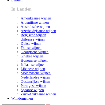
Landen
In Landen
Amerikaanse wijnen
Argentijnse wijnen
Australische wijnen
Azerbeidzjaanse wijnen
Belgische wijnen
chileense wijnen
Duitse wijnen
Franse wijnen
Georgische wijnen
Griekse wijnen
Hongaarse wijnen
Italiaanse wijnen
Libanese wijnen
Moldavische wijnen
Nederlandse wijnen
Oostenrijkse wijnen
Portugese wijnen
Spaanse wijnen
Zuid-Afrikaanse wijnen
Wijndomeinen