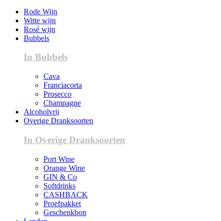
Rode Wijn
Witte wijn
Rosé wijn
Bubbels
In Bubbels
Cava
Franciacorta
Prosecco
Champagne
Alcoholvrij
Overige Dranksoorten
In Overige Dranksoorten
Port Wine
Orange Wine
GIN & Co
Softdrinks
CASHBACK
Proefpakket
Geschenkbon