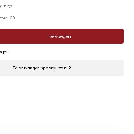
€15,52
nten:
60
Toevoegen
dagen
Te ontvangen spaarpunten:
2