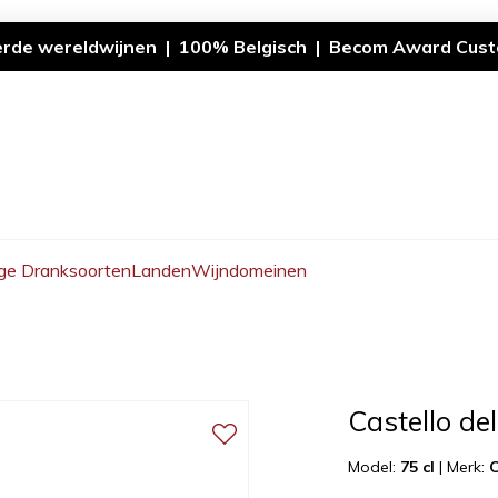
erde wereldwijnen | 100% Belgisch | Becom Award Cust
ge Dranksoorten
Landen
Wijndomeinen
Castello de
Model:
75 cl
|
Merk:
C