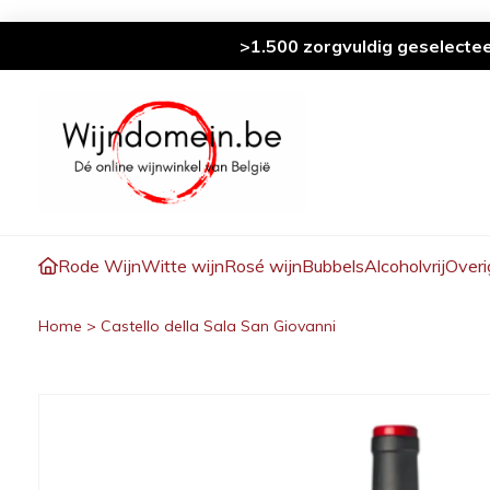
>1.500 zorgvuldig geselecte
Rode Wijn
Witte wijn
Rosé wijn
Bubbels
Alcoholvrij
Overi
Home
>
Castello della Sala San Giovanni