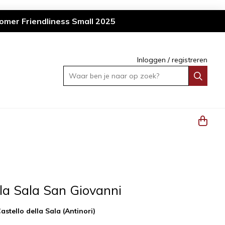
omer Friendliness Small 2025
Inloggen
/
registreren
Waar ben je naar op zoek?
lla Sala San Giovanni
astello della Sala (Antinori)