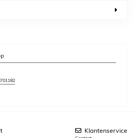
op
8701182
t
Klantenservice
Contact