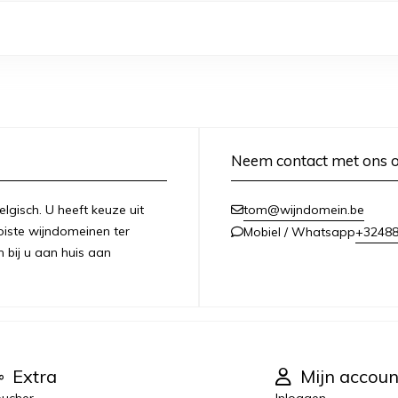
Neem contact met ons 
lgisch. U heeft keuze uit
tom@wijndomein.be
iste wijndomeinen ter
+3248
Mobiel / Whatsapp
n bij u aan huis aan
Extra
Mijn accoun
ucher
Inloggen