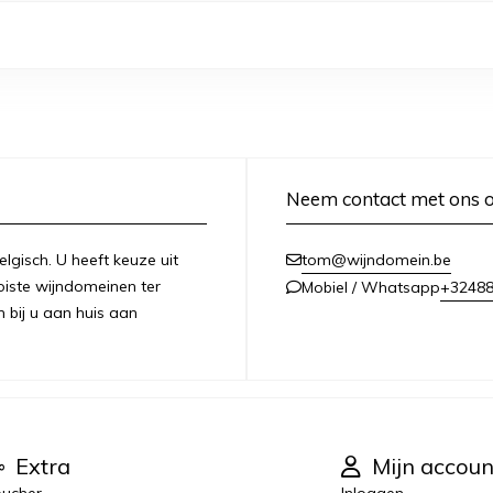
Neem contact met ons 
lgisch. U heeft keuze uit
tom@wijndomein.be
iste wijndomeinen ter
+3248
Mobiel / Whatsapp
n bij u aan huis aan
Extra
Mijn accoun
ucher
Inloggen