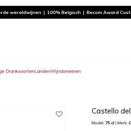
erde wereldwijnen | 100% Belgisch | Becom Award Cust
ge Dranksoorten
Landen
Wijndomeinen
Castello del
Model:
75 cl
|
Merk:
C