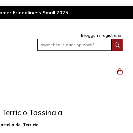
omer Friendliness Small 2025
Inloggen
/
registreren
Waar ben je naar op zoek?
 Terricio Tassinaia
astello del Terricio