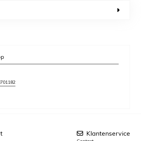
op
8701182
t
Klantenservice
Contact