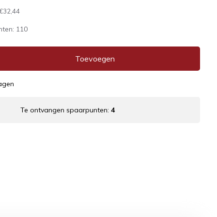
€32,44
nten:
110
Toevoegen
dagen
Te ontvangen spaarpunten:
4