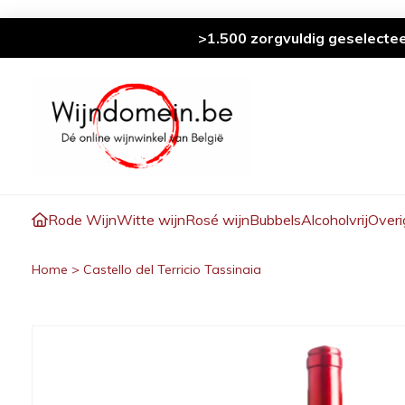
>1.500 zorgvuldig geselecte
Rode Wijn
Witte wijn
Rosé wijn
Bubbels
Alcoholvrij
Overi
Home
>
Castello del Terricio Tassinaia