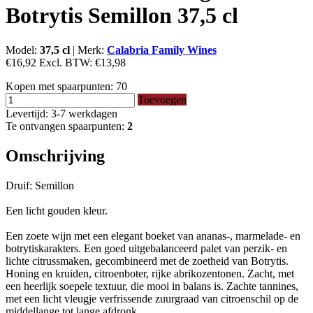
Botrytis Semillon 37,5 cl
Model:
37,5 cl
|
Merk:
Calabria Family Wines
€16,92
Excl. BTW:
€13,98
Kopen met spaarpunten:
70
Toevoegen
Levertijd: 3-7 werkdagen
Te ontvangen spaarpunten:
2
Omschrijving
Druif: Semillon
Een licht gouden kleur.
Een zoete wijn met een elegant boeket van ananas-, marmelade- en
botrytiskarakters. Een goed uitgebalanceerd palet van perzik- en
lichte citrussmaken, gecombineerd met de zoetheid van Botrytis.
Honing en kruiden, citroenboter, rijke abrikozentonen. Zacht, met
een heerlijk soepele textuur, die mooi in balans is. Zachte tannines,
met een licht vleugje verfrissende zuurgraad van citroenschil op de
middellange tot lange afdronk.