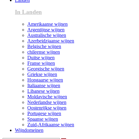
Landen
In Landen
Amerikaanse wijnen
Argentijnse wijnen
Australische wijnen
Azerbeidzjaanse wijnen
Belgische wijnen
chileense wijnen
Duitse wijnen
Franse wijnen
Georgische wijnen
Griekse wijnen
Hongaarse wijnen
Italiaanse wijnen
Libanese wijnen
Moldavische wijnen
Nederlandse wijnen
Oostenrijkse wijnen
Portugese wijnen
Spaanse wijnen
Zuid-Afrikaanse wijnen
Wijndomeinen