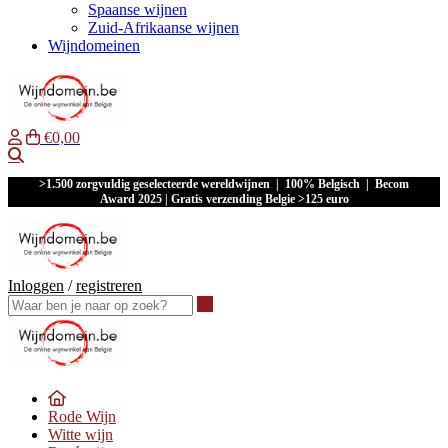
Spaanse wijnen
Zuid-Afrikaanse wijnen
Wijndomeinen
€0,00
Waar ben je naar op zoek?
>1.500 zorgvuldig geselecteerde wereldwijnen | 100% Belgisch | Becom
Award 2025 | Gratis verzending Belgie >125 euro
Inloggen
/
registreren
Waar ben je naar op zoek?
Rode Wijn
Witte wijn