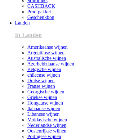
Softdrinks
CASHBACK
Proefpakket
Geschenkbon
Landen
In Landen
Amerikaanse wijnen
Argentijnse wijnen
Australische wijnen
Azerbeidzjaanse wijnen
Belgische wijnen
chileense wijnen
Duitse wijnen
Franse wijnen
Georgische wijnen
Griekse wijnen
Hongaarse wijnen
Italiaanse wijnen
Libanese wijnen
Moldavische wijnen
Nederlandse wijnen
Oostenrijkse wijnen
Portugese wijnen