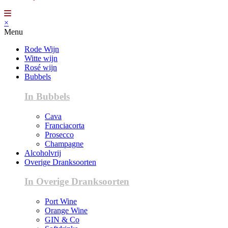
×
Menu
Rode Wijn
Witte wijn
Rosé wijn
Bubbels
In Bubbels
Cava
Franciacorta
Prosecco
Champagne
Alcoholvrij
Overige Dranksoorten
In Overige Dranksoorten
Port Wine
Orange Wine
GIN & Co