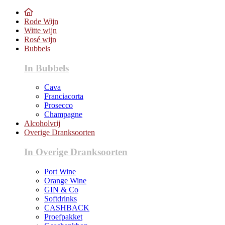
Rode Wijn
Witte wijn
Rosé wijn
Bubbels
In Bubbels
Cava
Franciacorta
Prosecco
Champagne
Alcoholvrij
Overige Dranksoorten
In Overige Dranksoorten
Port Wine
Orange Wine
GIN & Co
Softdrinks
CASHBACK
Proefpakket