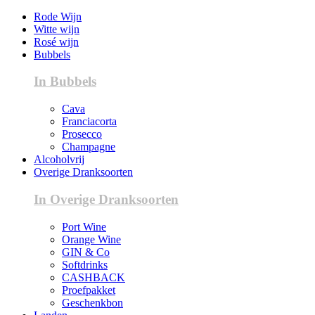
Rode Wijn
Witte wijn
Rosé wijn
Bubbels
In Bubbels
Cava
Franciacorta
Prosecco
Champagne
Alcoholvrij
Overige Dranksoorten
In Overige Dranksoorten
Port Wine
Orange Wine
GIN & Co
Softdrinks
CASHBACK
Proefpakket
Geschenkbon