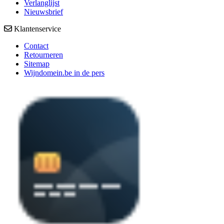
Verlanglijst
Nieuwsbrief
Klantenservice
Contact
Retourneren
Sitemap
Wijndomein.be in de pers