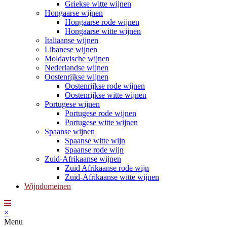
Griekse witte wijnen
Hongaarse wijnen
Hongaarse rode wijnen
Hongaarse witte wijnen
Italiaanse wijnen
Libanese wijnen
Moldavische wijnen
Nederlandse wijnen
Oostenrijkse wijnen
Oostenrijkse rode wijnen
Oostenrijkse witte wijnen
Portugese wijnen
Portugese rode wijnen
Portugese witte wijnen
Spaanse wijnen
Spaanse witte wijn
Spaanse rode wijn
Zuid-Afrikaanse wijnen
Zuid Afrikaanse rode wijn
Zuid-Afrikaanse witte wijnen
Wijndomeinen
×
Menu