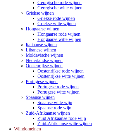
Georgische rode wijnen
Georgische witte wijnen
Griekse wijnen
Griekse rode wijnen
Griekse witte wijnen
Hongaarse wijnen
Hongaarse rode wijnen
Hongaarse witte wijnen
Italiaanse wijnen
Libanese wijnen
Moldavische wijnen
Nederlandse wijnen
Oostenrijkse wijnen
Oostenrijkse rode wijnen
Oostenrijkse witte wijnen
Portugese wijnen
Portugese rode wijnen
Portugese witte wijnen
Spaanse wijnen
Spaanse witte wijn
Spaanse rode wijn
Zuid-Afrikaanse wijnen
Zuid Afrikaanse rode wijn
Zuid-Afrikaanse witte wijnen
Wijndomeinen