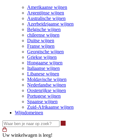
Amerikaanse wijnen
Argentijnse wijnen
Australische wijnen
Azerbeidzjaanse wijnen
Belgische wijnen
chileense wijnen
Duitse wijnen
Franse wijnen
Georgische wijnen
Griekse wijnen
Hongaarse wijnen
Italiaanse wijnen
Libanese wijnen
Moldavische wijnen
Nederlandse wijnen
Oostenrijkse wijnen
Portugese wijnen
Spaanse wijnen
Zuid-Afrikaanse wijnen
Wijndomeinen
Waar ben je naar op zoek?
Uw winkelwagen is leeg!