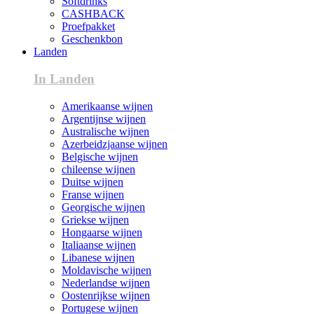
Softdrinks
CASHBACK
Proefpakket
Geschenkbon
Landen
In Landen
Amerikaanse wijnen
Argentijnse wijnen
Australische wijnen
Azerbeidzjaanse wijnen
Belgische wijnen
chileense wijnen
Duitse wijnen
Franse wijnen
Georgische wijnen
Griekse wijnen
Hongaarse wijnen
Italiaanse wijnen
Libanese wijnen
Moldavische wijnen
Nederlandse wijnen
Oostenrijkse wijnen
Portugese wijnen