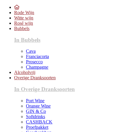
Rode Wijn
Witte wijn
Rosé wijn
Bubbels
In Bubbels
Cava
Franciacorta
Prosecco
Champagne
Alcoholvrij
Overige Dranksoorten
In Overige Dranksoorten
Port Wine
Orange Wine
GIN & Co
Softdrinks
CASHBACK
Proefpakket