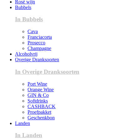
Rosé wijn
Bubbels
In Bubbels
Cava
Franciacorta
Prosecco
Champagne
Alcoholvrij
Overige Dranksoorten
In Overige Dranksoorten
Port Wine
Orange Wine
GIN & Co
Softdrinks
CASHBACK
Proefpakket
Geschenkbon
Landen
In Landen