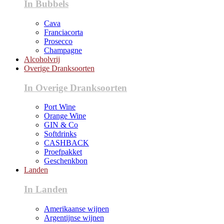
In Bubbels
Cava
Franciacorta
Prosecco
Champagne
Alcoholvrij
Overige Dranksoorten
In Overige Dranksoorten
Port Wine
Orange Wine
GIN & Co
Softdrinks
CASHBACK
Proefpakket
Geschenkbon
Landen
In Landen
Amerikaanse wijnen
Argentijnse wijnen