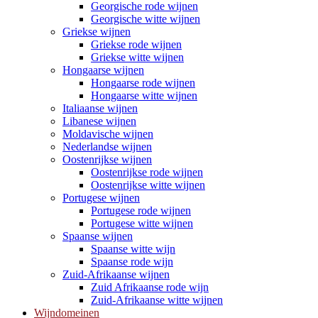
Georgische rode wijnen
Georgische witte wijnen
Griekse wijnen
Griekse rode wijnen
Griekse witte wijnen
Hongaarse wijnen
Hongaarse rode wijnen
Hongaarse witte wijnen
Italiaanse wijnen
Libanese wijnen
Moldavische wijnen
Nederlandse wijnen
Oostenrijkse wijnen
Oostenrijkse rode wijnen
Oostenrijkse witte wijnen
Portugese wijnen
Portugese rode wijnen
Portugese witte wijnen
Spaanse wijnen
Spaanse witte wijn
Spaanse rode wijn
Zuid-Afrikaanse wijnen
Zuid Afrikaanse rode wijn
Zuid-Afrikaanse witte wijnen
Wijndomeinen