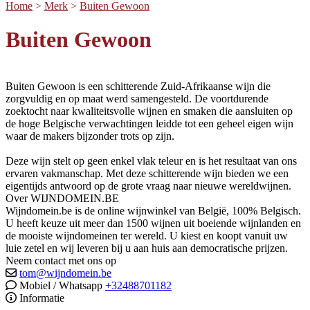
Home
>
Merk
>
Buiten Gewoon
Buiten Gewoon
Buiten Gewoon is een schitterende Zuid-Afrikaanse wijn die
zorgvuldig en op maat werd samengesteld. De voortdurende
zoektocht naar kwaliteitsvolle wijnen en smaken die aansluiten op
de hoge Belgische verwachtingen leidde tot een geheel eigen wijn
waar de makers bijzonder trots op zijn.
Deze wijn stelt op geen enkel vlak teleur en is het resultaat van ons
ervaren vakmanschap. Met deze schitterende wijn bieden we een
eigentijds antwoord op de grote vraag naar nieuwe wereldwijnen.
Over WIJNDOMEIN.BE
Wijndomein.be is de online wijnwinkel van België, 100% Belgisch.
U heeft keuze uit meer dan 1500 wijnen uit boeiende wijnlanden en
de mooiste wijndomeinen ter wereld. U kiest en koopt vanuit uw
luie zetel en wij leveren bij u aan huis aan democratische prijzen.
Neem contact met ons op
tom@wijndomein.be
Mobiel / Whatsapp
+32488701182
Informatie