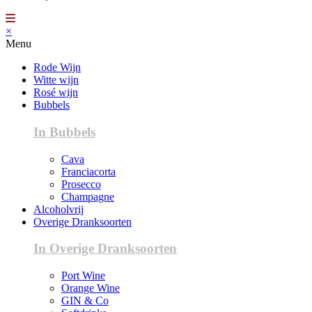
×
Menu
Rode Wijn
Witte wijn
Rosé wijn
Bubbels
In Bubbels
Cava
Franciacorta
Prosecco
Champagne
Alcoholvrij
Overige Dranksoorten
In Overige Dranksoorten
Port Wine
Orange Wine
GIN & Co