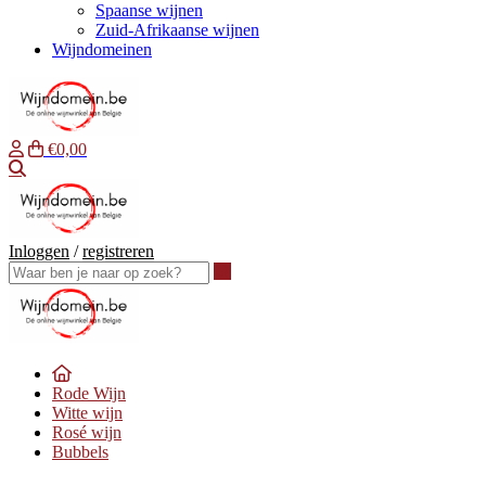
Spaanse wijnen
Zuid-Afrikaanse wijnen
Wijndomeinen
€0,00
Waar ben je naar op zoek?
Inloggen
/
registreren
Waar ben je naar op zoek?
Rode Wijn
Witte wijn
Rosé wijn
Bubbels