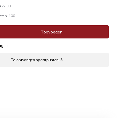
€27,99
nten:
100
Toevoegen
dagen
Te ontvangen spaarpunten:
3