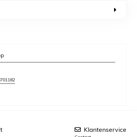
op
8701182
t
Klantenservice
Contact