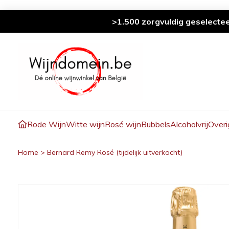
>1.500 zorgvuldig geselecte
Rode Wijn
Witte wijn
Rosé wijn
Bubbels
Alcoholvrij
Overi
Home
>
Bernard Remy Rosé (tijdelijk uitverkocht)