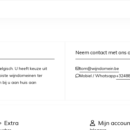
Neem contact met ons 
lgisch. U heeft keuze uit
tom@wijndomein.be
iste wijndomeinen ter
+3248
Mobiel / Whatsapp
n bij u aan huis aan
Extra
Mijn accoun
ucher
Inloggen