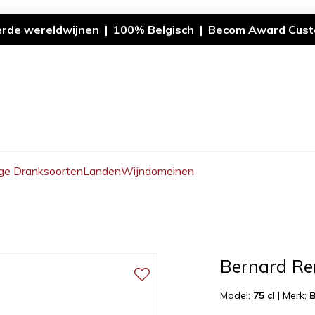
erde wereldwijnen | 100% Belgisch | Becom Award Cust
ge Dranksoorten
Landen
Wijndomeinen
Bernard Rem
Model:
75 cl
|
Merk: