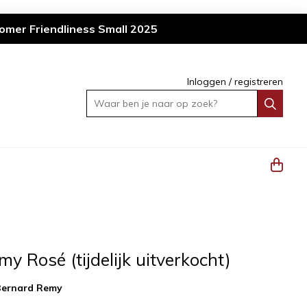
omer Friendliness Small 2025
Inloggen
/
registreren
Waar ben je naar op zoek?
y Rosé (tijdelijk uitverkocht)
Bernard Remy