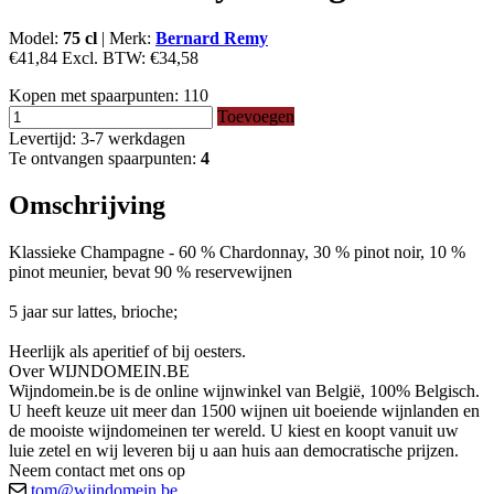
Model:
75 cl
|
Merk:
Bernard Remy
€41,84
Excl. BTW:
€34,58
Kopen met spaarpunten:
110
Toevoegen
Levertijd: 3-7 werkdagen
Te ontvangen spaarpunten:
4
Omschrijving
Klassieke Champagne - 60 % Chardonnay, 30 % pinot noir, 10 %
pinot meunier, bevat 90 % reservewijnen
5 jaar sur lattes, brioche;
Heerlijk als aperitief of bij oesters.
Over WIJNDOMEIN.BE
Wijndomein.be is de online wijnwinkel van België, 100% Belgisch.
U heeft keuze uit meer dan 1500 wijnen uit boeiende wijnlanden en
de mooiste wijndomeinen ter wereld. U kiest en koopt vanuit uw
luie zetel en wij leveren bij u aan huis aan democratische prijzen.
Neem contact met ons op
tom@wijndomein.be