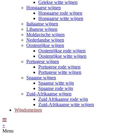
Griekse witte wijnen
Hongaarse wijnen
Hongaarse rode wijnen
Hongaarse witte wijnen
Italiaanse wijnen
Libanese wijnen
Moldavische wijnen
Nederlandse wijnen
Oostenrijkse wijnen
Oostenrijkse rode wijnen
Oostenrijkse witte wijnen
Portugese wijnen
Portugese rode wijnen
Portugese witte wijnen
Spaanse wijnen
Spaanse witte wijn
Spaanse rode wijn
Zuid-Afrikaanse wijnen
Zuid Afrikaanse rode wijn
Zuid-Afrikaanse witte wijnen
Wijndomeinen
×
Menu