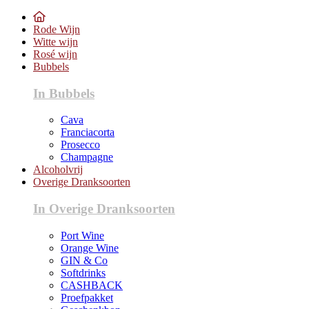
Rode Wijn
Witte wijn
Rosé wijn
Bubbels
In Bubbels
Cava
Franciacorta
Prosecco
Champagne
Alcoholvrij
Overige Dranksoorten
In Overige Dranksoorten
Port Wine
Orange Wine
GIN & Co
Softdrinks
CASHBACK
Proefpakket