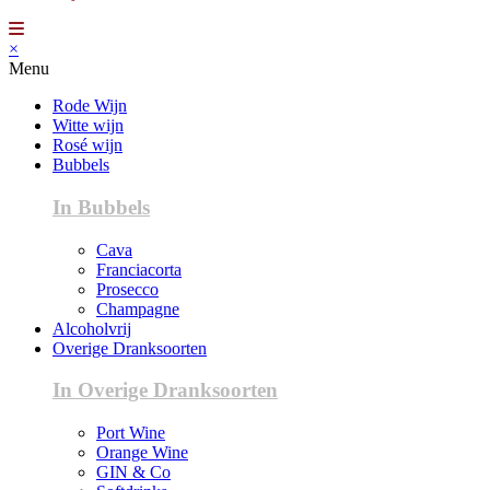
×
Menu
Rode Wijn
Witte wijn
Rosé wijn
Bubbels
In Bubbels
Cava
Franciacorta
Prosecco
Champagne
Alcoholvrij
Overige Dranksoorten
In Overige Dranksoorten
Port Wine
Orange Wine
GIN & Co