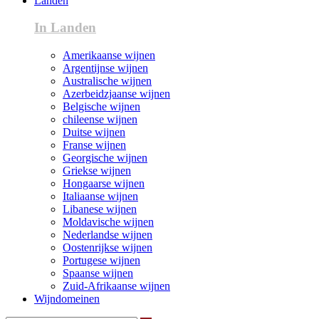
Landen
In Landen
Amerikaanse wijnen
Argentijnse wijnen
Australische wijnen
Azerbeidzjaanse wijnen
Belgische wijnen
chileense wijnen
Duitse wijnen
Franse wijnen
Georgische wijnen
Griekse wijnen
Hongaarse wijnen
Italiaanse wijnen
Libanese wijnen
Moldavische wijnen
Nederlandse wijnen
Oostenrijkse wijnen
Portugese wijnen
Spaanse wijnen
Zuid-Afrikaanse wijnen
Wijndomeinen