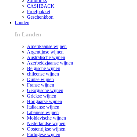
Softdrinks
CASHBACK
Proefpakket
Geschenkbon
Landen
In Landen
Amerikaanse wijnen
Argentijnse wijnen
Australische wijnen
Azerbeidzjaanse wijnen
Belgische wijnen
chileense wijnen
Duitse wijnen
Franse wijnen
Georgische wijnen
Griekse wijnen
Hongaarse wijnen
Italiaanse wijnen
Libanese wijnen
Moldavische wijnen
Nederlandse wijnen
Oostenrijkse wijnen
Portugese wijnen