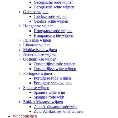
Georgische rode wijnen
Georgische witte wijnen
Griekse wijnen
Griekse rode wijnen
Griekse witte wijnen
Hongaarse wijnen
Hongaarse rode wijnen
Hongaarse witte wijnen
Italiaanse wijnen
Libanese wijnen
Moldavische wijnen
Nederlandse wijnen
Oostenrijkse wijnen
Oostenrijkse rode wijnen
Oostenrijkse witte wijnen
Portugese wijnen
Portugese rode wijnen
Portugese witte wijnen
Spaanse wijnen
Spaanse witte wijn
Spaanse rode wijn
Zuid-Afrikaanse wijnen
Zuid Afrikaanse rode wijn
Zuid-Afrikaanse witte wijnen
Wijndomeinen