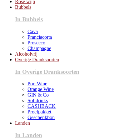
Rosé wijn
Bubbels
In Bubbels
Cava
Franciacorta
Prosecco
Champagne
Alcoholvrij
Overige Dranksoorten
In Overige Dranksoorten
Port Wine
Orange Wine
GIN & Co
Softdrinks
CASHBACK
Proefpakket
Geschenkbon
Landen
In Landen