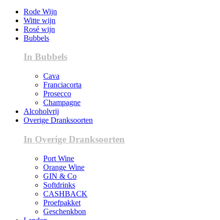
Rode Wijn
Witte wijn
Rosé wijn
Bubbels
In Bubbels
Cava
Franciacorta
Prosecco
Champagne
Alcoholvrij
Overige Dranksoorten
In Overige Dranksoorten
Port Wine
Orange Wine
GIN & Co
Softdrinks
CASHBACK
Proefpakket
Geschenkbon