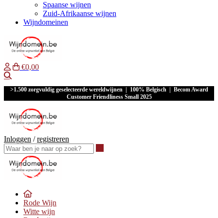
Spaanse wijnen
Zuid-Afrikaanse wijnen
Wijndomeinen
€0,00
Waar ben je naar op zoek?
>1.500 zorgvuldig geselecteerde wereldwijnen | 100% Belgisch | Becom Award
Customer Friendliness Small 2025
Inloggen
/
registreren
Waar ben je naar op zoek?
Rode Wijn
Witte wijn