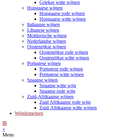
Griekse witte wijnen
Hongaarse wijnen
Hongaarse rode wijnen
Hongaarse witte wijnen
Italiaanse wijnen
Libanese wijnen
Moldavische wijnen
Nederlandse wijnen
Oostenrijkse wijnen
Oostenrijkse rode wijnen
Oostenrijkse witte wijnen
Portugese wijnen
Portugese rode wijnen
Portugese witte wijnen
Spaanse wijnen
Spaanse witte wijn
Spaanse rode wijn
Zuid-Afrikaanse wijnen
Zuid Afrikaanse rode wijn
Zuid-Afrikaanse witte wijnen
Wijndomeinen
×
Menu