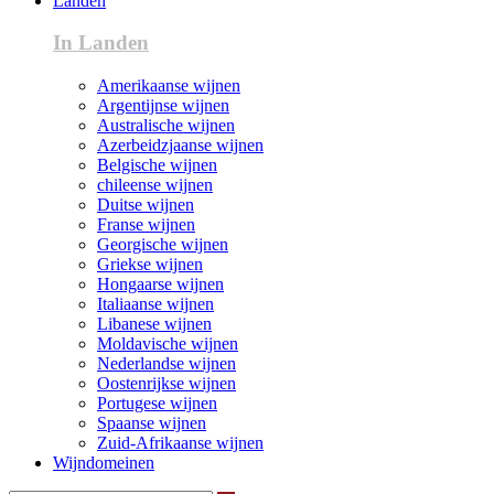
Landen
In Landen
Amerikaanse wijnen
Argentijnse wijnen
Australische wijnen
Azerbeidzjaanse wijnen
Belgische wijnen
chileense wijnen
Duitse wijnen
Franse wijnen
Georgische wijnen
Griekse wijnen
Hongaarse wijnen
Italiaanse wijnen
Libanese wijnen
Moldavische wijnen
Nederlandse wijnen
Oostenrijkse wijnen
Portugese wijnen
Spaanse wijnen
Zuid-Afrikaanse wijnen
Wijndomeinen