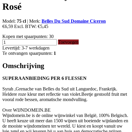
Rosé
Model:
75 cl
|
Merk:
Belles Du Sud Domaine Ciceron
€6,59
Excl. BTW:
€5,45
Kopen met spaarpunten:
30
Toevoegen
Levertijd: 3-7 werkdagen
Te ontvangen spaarpunten:
1
Omschrijving
SUPERAANBIEDING PER 6 FLESSEN
Syrah ,Grenache van Belles du Sud uit Languedoc, Frankrijk.
Heldere roze kleur met reflectie van violet.Beetje gestoofd fruit met
vooral rode bessen, aromatische mondvulling.
Over WIJNDOMEIN.BE
Wijndomein.be is de online wijnwinkel van België, 100% Belgisch.
U heeft keuze uit meer dan 1500 wijnen uit boeiende wijnlanden en
de mooiste wijndomeinen ter wereld. U kiest en koopt vanuit uw
luie zetel en wij leveren bij u aan huis aan democratische prijzen.