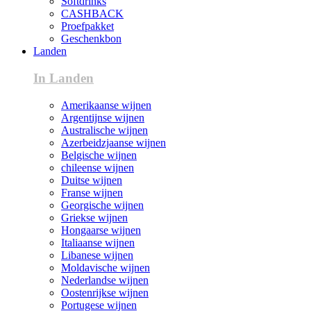
Softdrinks
CASHBACK
Proefpakket
Geschenkbon
Landen
In Landen
Amerikaanse wijnen
Argentijnse wijnen
Australische wijnen
Azerbeidzjaanse wijnen
Belgische wijnen
chileense wijnen
Duitse wijnen
Franse wijnen
Georgische wijnen
Griekse wijnen
Hongaarse wijnen
Italiaanse wijnen
Libanese wijnen
Moldavische wijnen
Nederlandse wijnen
Oostenrijkse wijnen
Portugese wijnen