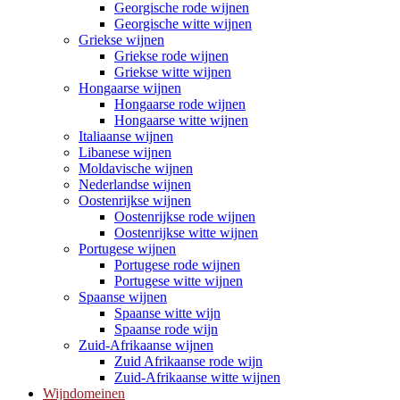
Georgische rode wijnen
Georgische witte wijnen
Griekse wijnen
Griekse rode wijnen
Griekse witte wijnen
Hongaarse wijnen
Hongaarse rode wijnen
Hongaarse witte wijnen
Italiaanse wijnen
Libanese wijnen
Moldavische wijnen
Nederlandse wijnen
Oostenrijkse wijnen
Oostenrijkse rode wijnen
Oostenrijkse witte wijnen
Portugese wijnen
Portugese rode wijnen
Portugese witte wijnen
Spaanse wijnen
Spaanse witte wijn
Spaanse rode wijn
Zuid-Afrikaanse wijnen
Zuid Afrikaanse rode wijn
Zuid-Afrikaanse witte wijnen
Wijndomeinen