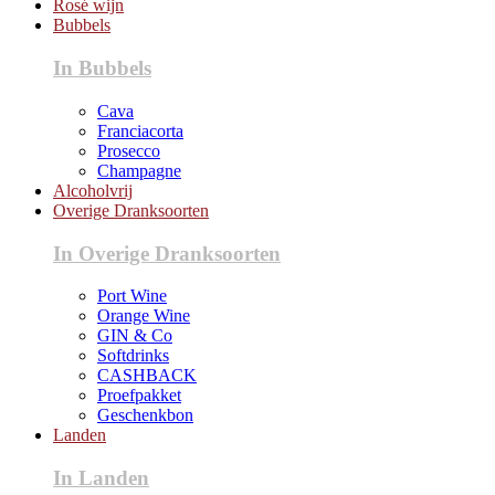
Rosé wijn
Bubbels
In Bubbels
Cava
Franciacorta
Prosecco
Champagne
Alcoholvrij
Overige Dranksoorten
In Overige Dranksoorten
Port Wine
Orange Wine
GIN & Co
Softdrinks
CASHBACK
Proefpakket
Geschenkbon
Landen
In Landen