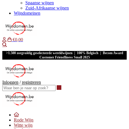
Spaanse wijnen
Zuid-Afrikaanse wijnen
Wijndomeinen
€0,00
Waar ben je naar op zoek?
>1.500 zorgvuldig geselecteerde wereldwijnen | 100% Belgisch | Becom Award
Customer Friendliness Small 2025
Inloggen
/
registreren
Waar ben je naar op zoek?
Rode Wijn
Witte wijn