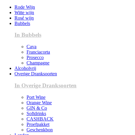
Rode Wijn
Witte wijn
Rosé wijn
Bubbels
In Bubbels
Cava
Franciacorta
Prosecco
Champagne
Alcoholvrij
Overige Dranksoorten
In Overige Dranksoorten
Port Wine
Orange Wine
GIN & Co
Softdrinks
CASHBACK
Proefpakket
Geschenkbon