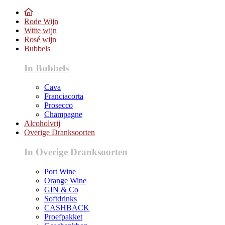
Rode Wijn
Witte wijn
Rosé wijn
Bubbels
In Bubbels
Cava
Franciacorta
Prosecco
Champagne
Alcoholvrij
Overige Dranksoorten
In Overige Dranksoorten
Port Wine
Orange Wine
GIN & Co
Softdrinks
CASHBACK
Proefpakket