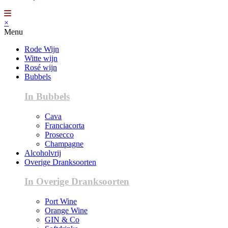
×
Menu
Rode Wijn
Witte wijn
Rosé wijn
Bubbels
In Bubbels
Cava
Franciacorta
Prosecco
Champagne
Alcoholvrij
Overige Dranksoorten
In Overige Dranksoorten
Port Wine
Orange Wine
GIN & Co