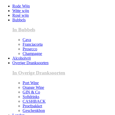
Rode Wijn
Witte wijn
Rosé wijn
Bubbels
In Bubbels
Cava
Franciacorta
Prosecco
Champagne
Alcoholvrij
Overige Dranksoorten
In Overige Dranksoorten
Port Wine
Orange Wine
GIN & Co
Softdrinks
CASHBACK
Proefpakket
Geschenkbon