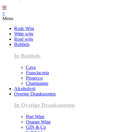
×
Menu
Rode Wijn
Witte wijn
Rosé wijn
Bubbels
In Bubbels
Cava
Franciacorta
Prosecco
Champagne
Alcoholvrij
Overige Dranksoorten
In Overige Dranksoorten
Port Wine
Orange Wine
GIN & Co