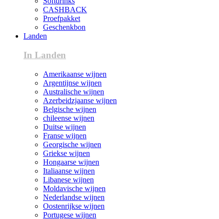
Softdrinks
CASHBACK
Proefpakket
Geschenkbon
Landen
In Landen
Amerikaanse wijnen
Argentijnse wijnen
Australische wijnen
Azerbeidzjaanse wijnen
Belgische wijnen
chileense wijnen
Duitse wijnen
Franse wijnen
Georgische wijnen
Griekse wijnen
Hongaarse wijnen
Italiaanse wijnen
Libanese wijnen
Moldavische wijnen
Nederlandse wijnen
Oostenrijkse wijnen
Portugese wijnen