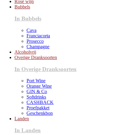
Rosé wijn
Bubbels
In Bubbels
Cava
Franciacorta
Prosecco
Champagne
Alcoholvrij
Overige Dranksoorten
In Overige Dranksoorten
Port Wine
Orange Wine
GIN & Co
Softdrinks
CASHBACK
Proefpakket
Geschenkbon
Landen
In Landen