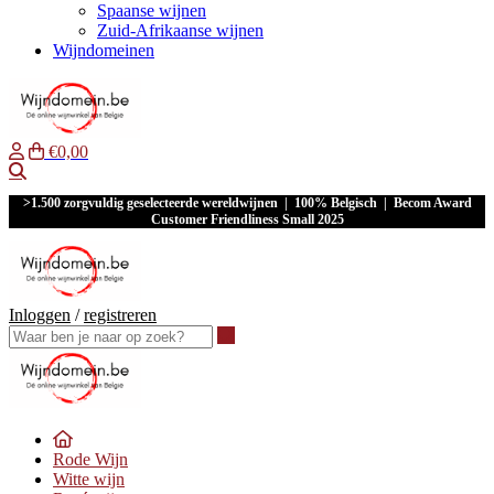
Spaanse wijnen
Zuid-Afrikaanse wijnen
Wijndomeinen
€0,00
Waar ben je naar op zoek?
>1.500 zorgvuldig geselecteerde wereldwijnen | 100% Belgisch | Becom Award
Customer Friendliness Small 2025
Inloggen
/
registreren
Waar ben je naar op zoek?
Rode Wijn
Witte wijn