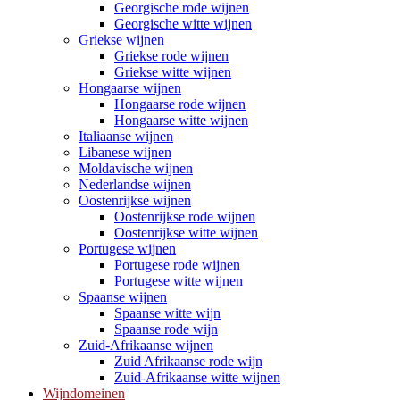
Georgische rode wijnen
Georgische witte wijnen
Griekse wijnen
Griekse rode wijnen
Griekse witte wijnen
Hongaarse wijnen
Hongaarse rode wijnen
Hongaarse witte wijnen
Italiaanse wijnen
Libanese wijnen
Moldavische wijnen
Nederlandse wijnen
Oostenrijkse wijnen
Oostenrijkse rode wijnen
Oostenrijkse witte wijnen
Portugese wijnen
Portugese rode wijnen
Portugese witte wijnen
Spaanse wijnen
Spaanse witte wijn
Spaanse rode wijn
Zuid-Afrikaanse wijnen
Zuid Afrikaanse rode wijn
Zuid-Afrikaanse witte wijnen
Wijndomeinen