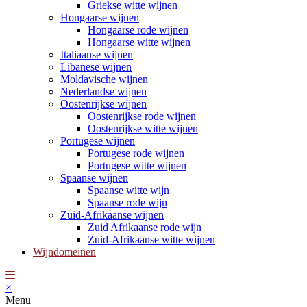
Griekse witte wijnen
Hongaarse wijnen
Hongaarse rode wijnen
Hongaarse witte wijnen
Italiaanse wijnen
Libanese wijnen
Moldavische wijnen
Nederlandse wijnen
Oostenrijkse wijnen
Oostenrijkse rode wijnen
Oostenrijkse witte wijnen
Portugese wijnen
Portugese rode wijnen
Portugese witte wijnen
Spaanse wijnen
Spaanse witte wijn
Spaanse rode wijn
Zuid-Afrikaanse wijnen
Zuid Afrikaanse rode wijn
Zuid-Afrikaanse witte wijnen
Wijndomeinen
×
Menu