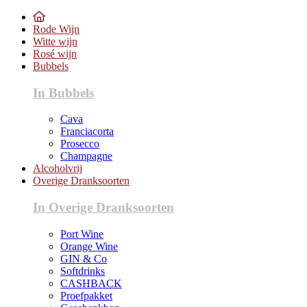
Rode Wijn
Witte wijn
Rosé wijn
Bubbels
In Bubbels
Cava
Franciacorta
Prosecco
Champagne
Alcoholvrij
Overige Dranksoorten
In Overige Dranksoorten
Port Wine
Orange Wine
GIN & Co
Softdrinks
CASHBACK
Proefpakket