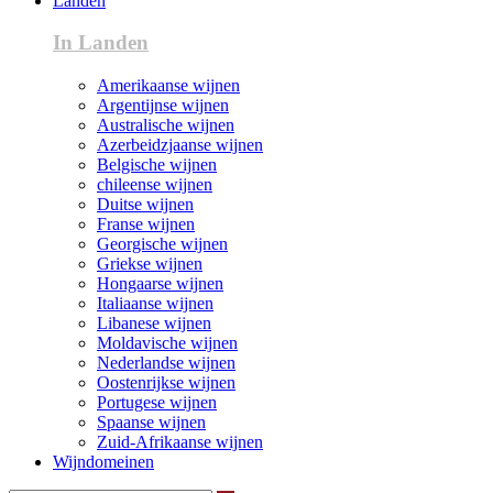
Landen
In Landen
Amerikaanse wijnen
Argentijnse wijnen
Australische wijnen
Azerbeidzjaanse wijnen
Belgische wijnen
chileense wijnen
Duitse wijnen
Franse wijnen
Georgische wijnen
Griekse wijnen
Hongaarse wijnen
Italiaanse wijnen
Libanese wijnen
Moldavische wijnen
Nederlandse wijnen
Oostenrijkse wijnen
Portugese wijnen
Spaanse wijnen
Zuid-Afrikaanse wijnen
Wijndomeinen