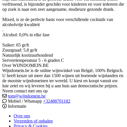
verfrissend, is bijzonder geschikt voor kinderen en voor iedereen die
op zoek is naar een zeer aangename, modieuze gezonde drank.
Mixed, is ze de perfecte basis voor verschillende cocktails van
alcoholvrije kwaliteit
.
Alcohol: 0,0% in elke fase
Suiker: 65 gr/lt
Zuurgraad: 5,8 gr/lt
Natuurlijk koolzuurhoudend
Serveertemperatuur 5 - 6 graden C
Over WIJNDOMEIN.BE
Wijndomein.be is de online wijnwinkel van België, 100% Belgisch.
U heeft keuze uit meer dan 1500 wijnen uit boeiende wijnlanden en
de mooiste wijndomeinen ter wereld. U kiest en koopt vanuit uw
luie zetel en wij leveren bij u aan huis aan democratische prijzen.
Neem contact met ons op
tom@wijndomein.be
Mobiel / Whatsapp
+32488701182
Informatie
Over ons
Verzenden of ophalen
Privacy & Cookies