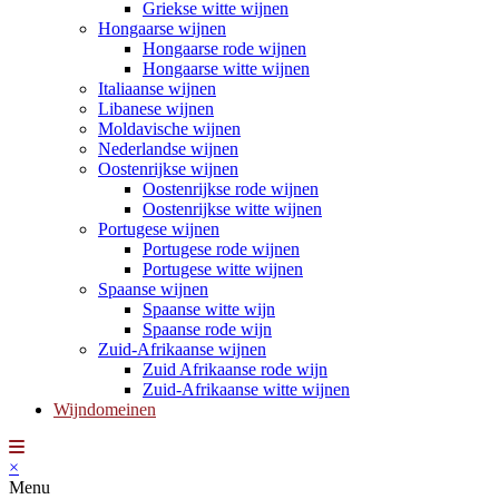
Griekse witte wijnen
Hongaarse wijnen
Hongaarse rode wijnen
Hongaarse witte wijnen
Italiaanse wijnen
Libanese wijnen
Moldavische wijnen
Nederlandse wijnen
Oostenrijkse wijnen
Oostenrijkse rode wijnen
Oostenrijkse witte wijnen
Portugese wijnen
Portugese rode wijnen
Portugese witte wijnen
Spaanse wijnen
Spaanse witte wijn
Spaanse rode wijn
Zuid-Afrikaanse wijnen
Zuid Afrikaanse rode wijn
Zuid-Afrikaanse witte wijnen
Wijndomeinen
×
Menu