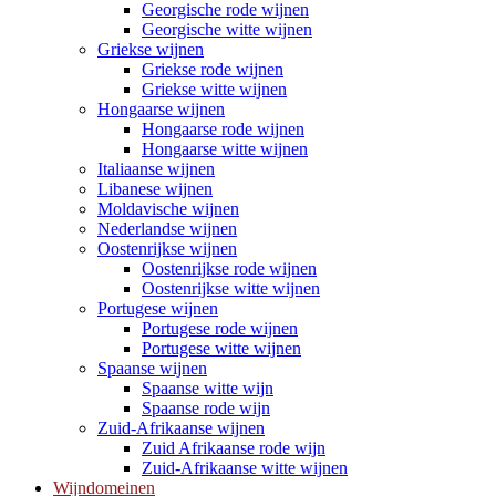
Georgische rode wijnen
Georgische witte wijnen
Griekse wijnen
Griekse rode wijnen
Griekse witte wijnen
Hongaarse wijnen
Hongaarse rode wijnen
Hongaarse witte wijnen
Italiaanse wijnen
Libanese wijnen
Moldavische wijnen
Nederlandse wijnen
Oostenrijkse wijnen
Oostenrijkse rode wijnen
Oostenrijkse witte wijnen
Portugese wijnen
Portugese rode wijnen
Portugese witte wijnen
Spaanse wijnen
Spaanse witte wijn
Spaanse rode wijn
Zuid-Afrikaanse wijnen
Zuid Afrikaanse rode wijn
Zuid-Afrikaanse witte wijnen
Wijndomeinen