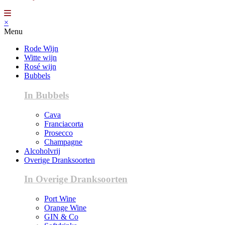
×
Menu
Rode Wijn
Witte wijn
Rosé wijn
Bubbels
In Bubbels
Cava
Franciacorta
Prosecco
Champagne
Alcoholvrij
Overige Dranksoorten
In Overige Dranksoorten
Port Wine
Orange Wine
GIN & Co