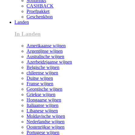
Softdrinks
CASHBACK
Proefpakket
Geschenkbon
Landen
In Landen
Amerikaanse wijnen
Argentijnse wijnen
Australische wijnen
Azerbeidzjaanse wijnen
Belgische wijnen
chileense wijnen
Duitse wijnen
Franse wijnen
Georgische wijnen
Griekse wijnen
Hongaarse wijnen
Italiaanse wijnen
Libanese wijnen
Moldavische wijnen
Nederlandse wijnen
Oostenrijkse wijnen
Portugese wijnen