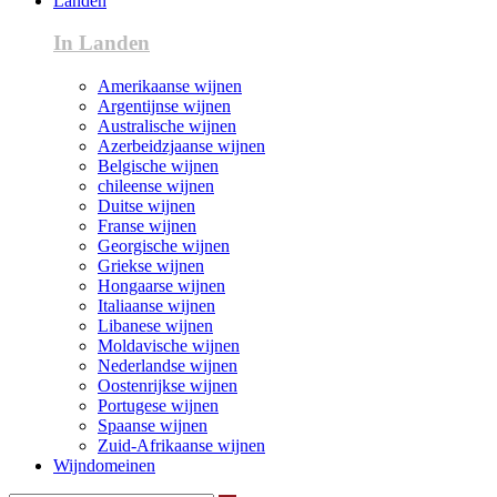
Landen
In Landen
Amerikaanse wijnen
Argentijnse wijnen
Australische wijnen
Azerbeidzjaanse wijnen
Belgische wijnen
chileense wijnen
Duitse wijnen
Franse wijnen
Georgische wijnen
Griekse wijnen
Hongaarse wijnen
Italiaanse wijnen
Libanese wijnen
Moldavische wijnen
Nederlandse wijnen
Oostenrijkse wijnen
Portugese wijnen
Spaanse wijnen
Zuid-Afrikaanse wijnen
Wijndomeinen