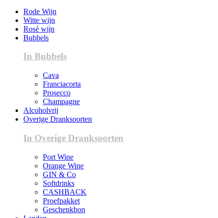
Rode Wijn
Witte wijn
Rosé wijn
Bubbels
In Bubbels
Cava
Franciacorta
Prosecco
Champagne
Alcoholvrij
Overige Dranksoorten
In Overige Dranksoorten
Port Wine
Orange Wine
GIN & Co
Softdrinks
CASHBACK
Proefpakket
Geschenkbon