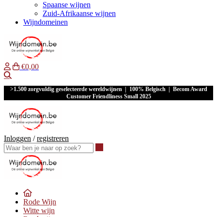
Spaanse wijnen
Zuid-Afrikaanse wijnen
Wijndomeinen
€0,00
Waar ben je naar op zoek?
>1.500 zorgvuldig geselecteerde wereldwijnen | 100% Belgisch | Becom Award
Customer Friendliness Small 2025
Inloggen
/
registreren
Waar ben je naar op zoek?
Rode Wijn
Witte wijn