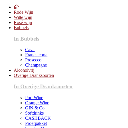
Rode Wijn
Witte wijn
Rosé wijn
Bubbels
In Bubbels
Cava
Franciacorta
Prosecco
Champagne
Alcoholvrij
Overige Dranksoorten
In Overige Dranksoorten
Port Wine
Orange Wine
GIN & Co
Softdrinks
CASHBACK
Proefpakket