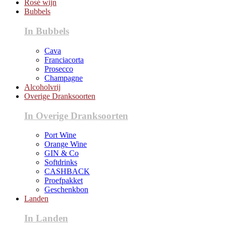
Rosé wijn
Bubbels
In Bubbels
Cava
Franciacorta
Prosecco
Champagne
Alcoholvrij
Overige Dranksoorten
In Overige Dranksoorten
Port Wine
Orange Wine
GIN & Co
Softdrinks
CASHBACK
Proefpakket
Geschenkbon
Landen
In Landen