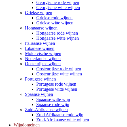
Georgische rode wijnen
Georgische witte wijnen
Griekse wijnen
Griekse rode wijnen
Griekse witte wijnen
Hongaarse wijnen
Hongaarse rode wijnen
Hongaarse witte wijnen
Italiaanse wijnen
Libanese wijnen
Moldavische wijnen
Nederlandse wijnen
Oostenrijkse wijnen
Oostenrijkse rode wijnen
Oostenrijkse witte wijnen
Portugese wijnen
Portugese rode wijnen
Portugese witte wijnen
Spaanse wijnen
Spaanse witte wijn
Spaanse rode wijn
Zuid-Afrikaanse wijnen
Zuid Afrikaanse rode wijn
Zuid-Afrikaanse witte wijnen
Wijndomeinen