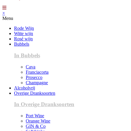
×
Menu
Rode Wijn
Witte wijn
Rosé wijn
Bubbels
In Bubbels
Cava
Franciacorta
Prosecco
Champagne
Alcoholvrij
Overige Dranksoorten
In Overige Dranksoorten
Port Wine
Orange Wine
GIN & Co