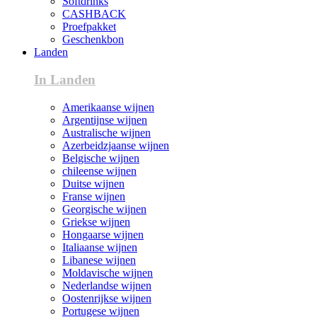
Softdrinks
CASHBACK
Proefpakket
Geschenkbon
Landen
In Landen
Amerikaanse wijnen
Argentijnse wijnen
Australische wijnen
Azerbeidzjaanse wijnen
Belgische wijnen
chileense wijnen
Duitse wijnen
Franse wijnen
Georgische wijnen
Griekse wijnen
Hongaarse wijnen
Italiaanse wijnen
Libanese wijnen
Moldavische wijnen
Nederlandse wijnen
Oostenrijkse wijnen
Portugese wijnen