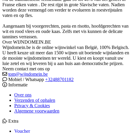
Franse eiken vaten . De rest rijpt in grote Slavische vaten. Nadien
worden deze vermengd om verder te evolueren in roestvrijstalen
vaten en op fles.
Aangenaam bij
 voorgerechten, pasta en risotto, hoofdgerechten van 
wit en rood vlees en oude kaas. Zelfs met vis kunnen de delicate 
tannines verrassen.
Over WIJNDOMEIN.BE
Wijndomein.be is de online wijnwinkel van België, 100% Belgisch.
U heeft keuze uit meer dan 1500 wijnen uit boeiende wijnlanden en
de mooiste wijndomeinen ter wereld. U kiest en koopt vanuit uw
luie zetel en wij leveren bij u aan huis aan democratische prijzen.
Neem contact met ons op
tom@wijndomein.be
Mobiel / Whatsapp
+32488701182
Informatie
Over ons
Verzenden of ophalen
Privacy & Cookies
Algemene voorwaarden
Extra
Voucher