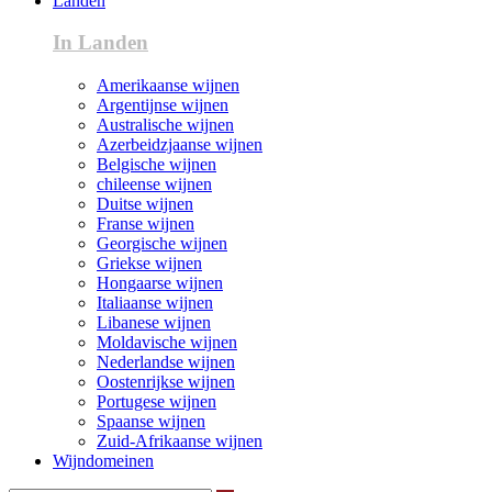
Landen
In Landen
Amerikaanse wijnen
Argentijnse wijnen
Australische wijnen
Azerbeidzjaanse wijnen
Belgische wijnen
chileense wijnen
Duitse wijnen
Franse wijnen
Georgische wijnen
Griekse wijnen
Hongaarse wijnen
Italiaanse wijnen
Libanese wijnen
Moldavische wijnen
Nederlandse wijnen
Oostenrijkse wijnen
Portugese wijnen
Spaanse wijnen
Zuid-Afrikaanse wijnen
Wijndomeinen