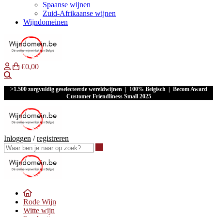
Spaanse wijnen
Zuid-Afrikaanse wijnen
Wijndomeinen
€0,00
Waar ben je naar op zoek?
>1.500 zorgvuldig geselecteerde wereldwijnen | 100% Belgisch | Becom Award
Customer Friendliness Small 2025
Inloggen
/
registreren
Waar ben je naar op zoek?
Rode Wijn
Witte wijn