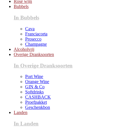
Rosé wijn
Bubbels
In Bubbels
Cava
Franciacorta
Prosecco
Champagne
Alcoholvrij
Overige Dranksoorten
In Overige Dranksoorten
Port Wine
Orange Wine
GIN & Co
Softdrinks
CASHBACK
Proefpakket
Geschenkbon
Landen
In Landen