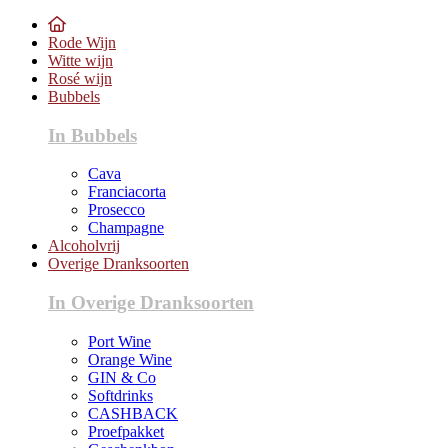
Rode Wijn
Witte wijn
Rosé wijn
Bubbels
In Bubbels
Cava
Franciacorta
Prosecco
Champagne
Alcoholvrij
Overige Dranksoorten
In Overige Dranksoorten
Port Wine
Orange Wine
GIN & Co
Softdrinks
CASHBACK
Proefpakket