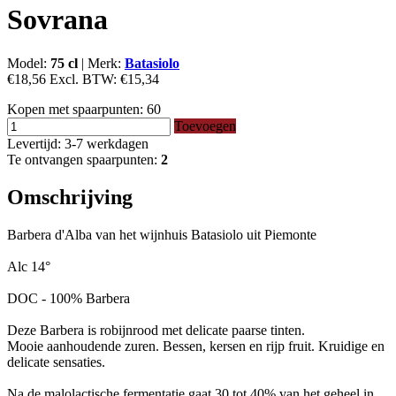
Sovrana
Model:
75 cl
|
Merk:
Batasiolo
€18,56
Excl. BTW:
€15,34
Kopen met spaarpunten:
60
Toevoegen
Levertijd: 3-7 werkdagen
Te ontvangen spaarpunten:
2
Omschrijving
Barbera d'Alba van het wijnhuis Batasiolo uit Piemonte
Alc 14°
DOC - 100% Barbera
Deze Barbera is robijnrood met delicate paarse tinten.
Mooie aanhoudende zuren. Bessen, kersen en rijp fruit. Kruidige en
delicate sensaties.
Na de malolactische fermentatie gaat 30 tot 40% van het geheel in