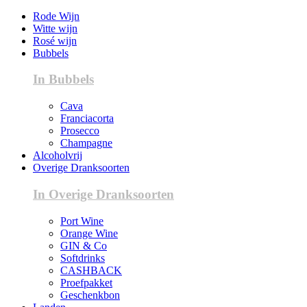
Rode Wijn
Witte wijn
Rosé wijn
Bubbels
In Bubbels
Cava
Franciacorta
Prosecco
Champagne
Alcoholvrij
Overige Dranksoorten
In Overige Dranksoorten
Port Wine
Orange Wine
GIN & Co
Softdrinks
CASHBACK
Proefpakket
Geschenkbon