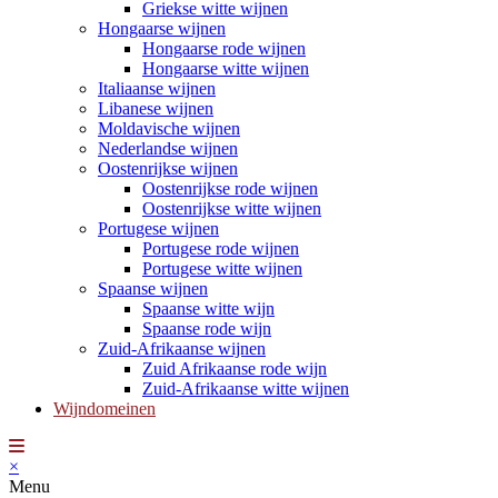
Griekse witte wijnen
Hongaarse wijnen
Hongaarse rode wijnen
Hongaarse witte wijnen
Italiaanse wijnen
Libanese wijnen
Moldavische wijnen
Nederlandse wijnen
Oostenrijkse wijnen
Oostenrijkse rode wijnen
Oostenrijkse witte wijnen
Portugese wijnen
Portugese rode wijnen
Portugese witte wijnen
Spaanse wijnen
Spaanse witte wijn
Spaanse rode wijn
Zuid-Afrikaanse wijnen
Zuid Afrikaanse rode wijn
Zuid-Afrikaanse witte wijnen
Wijndomeinen
×
Menu