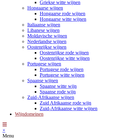
Griekse witte wijnen
Hongaarse wijnen
Hongaarse rode wijnen
Hongaarse witte wijnen
Italiaanse wijnen
Libanese wijnen
Moldavische wijnen
Nederlandse wijnen
Oostenrijkse wijnen
Oostenrijkse rode wijnen
Oostenrijkse witte wijnen
Portugese wijnen
Portugese rode wijnen
Portugese witte wijnen
Spaanse wijnen
Spaanse witte wijn
Spaanse rode wijn
Zuid-Afrikaanse wijnen
Zuid Afrikaanse rode wijn
Zuid-Afrikaanse witte wijnen
Wijndomeinen
×
Menu