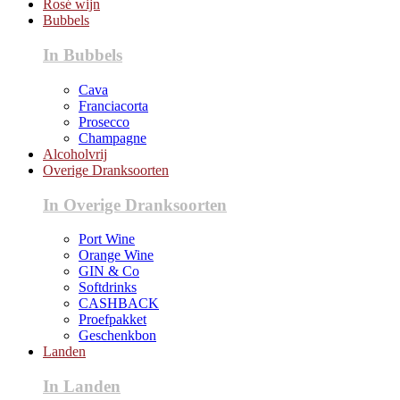
Rosé wijn
Bubbels
In Bubbels
Cava
Franciacorta
Prosecco
Champagne
Alcoholvrij
Overige Dranksoorten
In Overige Dranksoorten
Port Wine
Orange Wine
GIN & Co
Softdrinks
CASHBACK
Proefpakket
Geschenkbon
Landen
In Landen