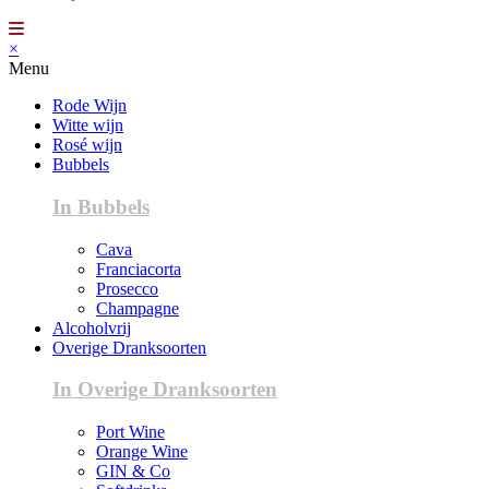
×
Menu
Rode Wijn
Witte wijn
Rosé wijn
Bubbels
In Bubbels
Cava
Franciacorta
Prosecco
Champagne
Alcoholvrij
Overige Dranksoorten
In Overige Dranksoorten
Port Wine
Orange Wine
GIN & Co