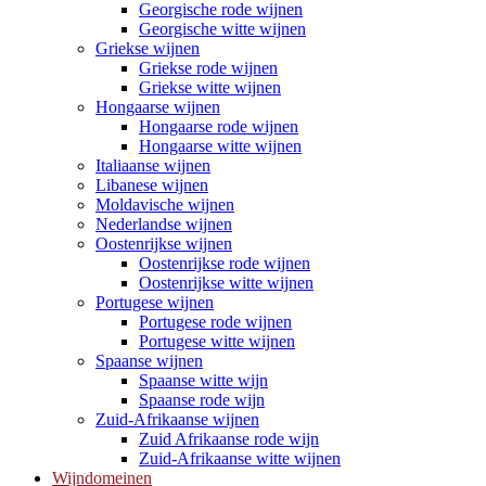
Georgische rode wijnen
Georgische witte wijnen
Griekse wijnen
Griekse rode wijnen
Griekse witte wijnen
Hongaarse wijnen
Hongaarse rode wijnen
Hongaarse witte wijnen
Italiaanse wijnen
Libanese wijnen
Moldavische wijnen
Nederlandse wijnen
Oostenrijkse wijnen
Oostenrijkse rode wijnen
Oostenrijkse witte wijnen
Portugese wijnen
Portugese rode wijnen
Portugese witte wijnen
Spaanse wijnen
Spaanse witte wijn
Spaanse rode wijn
Zuid-Afrikaanse wijnen
Zuid Afrikaanse rode wijn
Zuid-Afrikaanse witte wijnen
Wijndomeinen