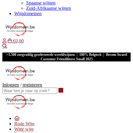
Spaanse wijnen
Zuid-Afrikaanse wijnen
Wijndomeinen
€0,00
Waar ben je naar op zoek?
>1.500 zorgvuldig geselecteerde wereldwijnen | 100% Belgisch | Becom Award
Customer Friendliness Small 2025
Inloggen
/
registreren
Waar ben je naar op zoek?
Rode Wijn
Witte wijn