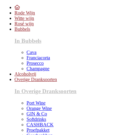
Rode Wijn
Witte wijn
Rosé wijn
Bubbels
In Bubbels
Cava
Franciacorta
Prosecco
Champagne
Alcoholvrij
Overige Dranksoorten
In Overige Dranksoorten
Port Wine
Orange Wine
GIN & Co
Softdrinks
CASHBACK
Proefpakket