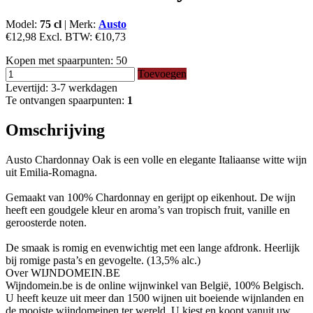
Model:
75 cl
|
Merk:
Austo
€12,98
Excl. BTW:
€10,73
Kopen met spaarpunten:
50
Toevoegen
Levertijd: 3-7 werkdagen
Te ontvangen spaarpunten:
1
Omschrijving
Austo Chardonnay Oak is een volle en elegante Italiaanse witte wijn
uit Emilia-Romagna.
Gemaakt van 100% Chardonnay en gerijpt op eikenhout. De wijn
heeft een goudgele kleur en aroma’s van tropisch fruit, vanille en
geroosterde noten.
De smaak is romig en evenwichtig met een lange afdronk. Heerlijk
bij romige pasta’s en gevogelte. (13,5% alc.)
Over WIJNDOMEIN.BE
Wijndomein.be is de online wijnwinkel van België, 100% Belgisch.
U heeft keuze uit meer dan 1500 wijnen uit boeiende wijnlanden en
de mooiste wijndomeinen ter wereld. U kiest en koopt vanuit uw