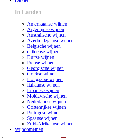
Landen
In Landen
Amerikaanse wijnen
Argentijnse wijnen
Australische wijnen
Azerbeidzjaanse wijnen
Belgische wijnen
chileense wijnen
Duitse wijnen
Franse wijnen
Georgische wijnen
Griekse wijnen
Hongaarse wijnen
Italiaanse wijnen
Libanese wijnen
Moldavische wijnen
Nederlandse wijnen
Oostenrijkse wijnen
Portugese wijnen
Spaanse wijnen
Zuid-Afrikaanse wijnen
Wijndomeinen