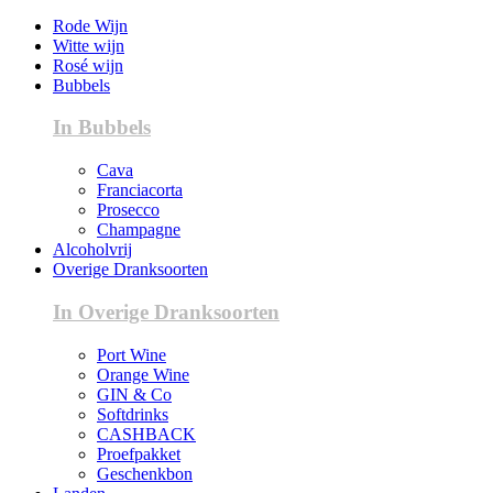
Rode Wijn
Witte wijn
Rosé wijn
Bubbels
In Bubbels
Cava
Franciacorta
Prosecco
Champagne
Alcoholvrij
Overige Dranksoorten
In Overige Dranksoorten
Port Wine
Orange Wine
GIN & Co
Softdrinks
CASHBACK
Proefpakket
Geschenkbon