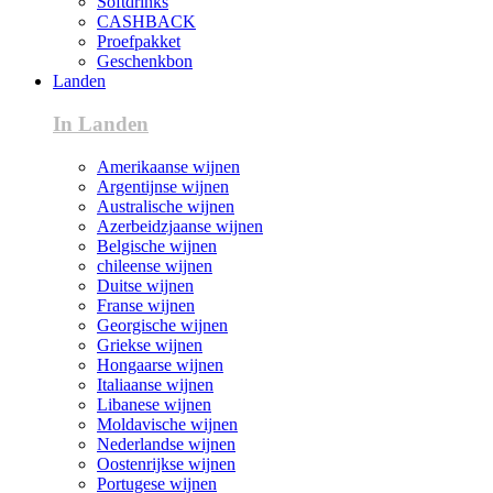
Softdrinks
CASHBACK
Proefpakket
Geschenkbon
Landen
In Landen
Amerikaanse wijnen
Argentijnse wijnen
Australische wijnen
Azerbeidzjaanse wijnen
Belgische wijnen
chileense wijnen
Duitse wijnen
Franse wijnen
Georgische wijnen
Griekse wijnen
Hongaarse wijnen
Italiaanse wijnen
Libanese wijnen
Moldavische wijnen
Nederlandse wijnen
Oostenrijkse wijnen
Portugese wijnen