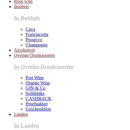
Rosé wijn
Bubbels
In Bubbels
Cava
Franciacorta
Prosecco
Champagne
Alcoholvrij
Overige Dranksoorten
In Overige Dranksoorten
Port Wine
Orange Wine
GIN & Co
Softdrinks
CASHBACK
Proefpakket
Geschenkbon
Landen
In Landen