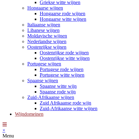
Griekse witte wijnen
Hongaarse wijnen
Hongaarse rode wijnen
Hongaarse witte wijnen
Italiaanse wijnen
Libanese wijnen
Moldavische wijnen
Nederlandse wijnen
Oostenrijkse wijnen
Oostenrijkse rode wijnen
Oostenrijkse witte wijnen
Portugese wijnen
Portugese rode wijnen
Portugese witte wijnen
Spaanse wijnen
Spaanse witte wijn
Spaanse rode wijn
Zuid-Afrikaanse wijnen
Zuid Afrikaanse rode wijn
Zuid-Afrikaanse witte wijnen
Wijndomeinen
×
Menu