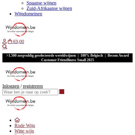
Spaanse wijnen
Zuid-Afrikaanse wijnen
Wijndomeinen
€0,00
Waar ben je naar op zoek?
>1.500 zorgvuldig geselecteerde wereldwijnen | 100% Belgisch | Becom Award
Customer Friendliness Small 2025
Inloggen
/
registreren
Waar ben je naar op zoek?
Rode Wijn
Witte wijn