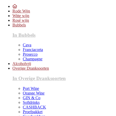
Rode Wijn
Witte wijn
Rosé wijn
Bubbels
In Bubbels
Cava
Franciacorta
Prosecco
Champagne
Alcoholvrij
Overige Dranksoorten
In Overige Dranksoorten
Port Wine
Orange Wine
GIN & Co
Softdrinks
CASHBACK
Proefpakket