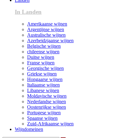
Landen
In Landen
Amerikaanse wijnen
Argentijnse wijnen
Australische wijnen
Azerbeidzjaanse wijnen
Belgische wijnen
chileense wijnen
Duitse wijnen
Franse wijnen
Georgische wijnen
Griekse wijnen
Hongaarse wijnen
Italiaanse wijnen
Libanese wijnen
Moldavische wijnen
Nederlandse wijnen
Oostenrijkse wijnen
Portugese wijnen
Spaanse wijnen
Zuid-Afrikaanse wijnen
Wijndomeinen