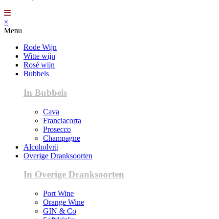
×
Menu
Rode Wijn
Witte wijn
Rosé wijn
Bubbels
In Bubbels
Cava
Franciacorta
Prosecco
Champagne
Alcoholvrij
Overige Dranksoorten
In Overige Dranksoorten
Port Wine
Orange Wine
GIN & Co