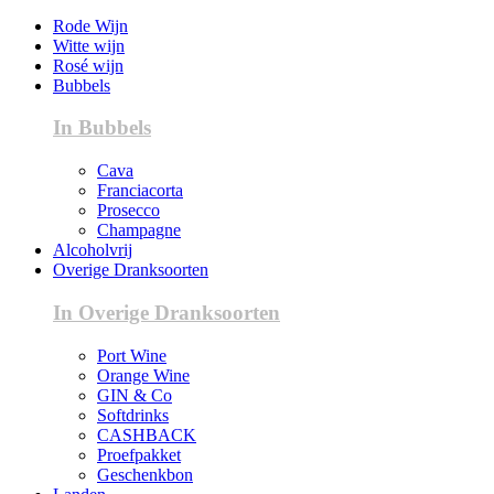
Rode Wijn
Witte wijn
Rosé wijn
Bubbels
In Bubbels
Cava
Franciacorta
Prosecco
Champagne
Alcoholvrij
Overige Dranksoorten
In Overige Dranksoorten
Port Wine
Orange Wine
GIN & Co
Softdrinks
CASHBACK
Proefpakket
Geschenkbon