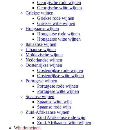
Georgische rode wijnen
Georgische witte wijnen
Griekse wijnen
Griekse rode wijnen
Griekse witte wijnen
Hongaarse wijnen
Hongaarse rode wijnen
Hongaarse witte wijnen
Italiaanse wijnen
Libanese wijnen
Moldavische wijnen
Nederlandse wijnen
Oostenrijkse wijnen
Oostenrijkse rode wijnen
Oostenrijkse witte wijnen
Portugese wijnen
Portugese rode wijnen
Portugese witte wijnen
Spaanse wijnen
Spaanse witte wijn
Spaanse rode wijn
Zuid-Afrikaanse wijnen
Zuid Afrikaanse rode wijn
Zuid-Afrikaanse witte wijnen
Wijndomeinen