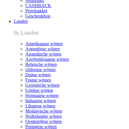
Softdrinks
CASHBACK
Proefpakket
Geschenkbon
Landen
In Landen
Amerikaanse wijnen
Argentijnse wijnen
Australische wijnen
Azerbeidzjaanse wijnen
Belgische wijnen
chileense wijnen
Duitse wijnen
Franse wijnen
Georgische wijnen
Griekse wijnen
Hongaarse wijnen
Italiaanse wijnen
Libanese wijnen
Moldavische wijnen
Nederlandse wijnen
Oostenrijkse wijnen
Portugese wijnen