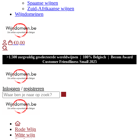
Spaanse wijnen
Zuid-Afrikaanse wijnen
Wijndomeinen
€0,00
Waar ben je naar op zoek?
>1.500 zorgvuldig geselecteerde wereldwijnen | 100% Belgisch | Becom Award
Customer Friendliness Small 2025
Inloggen
/
registreren
Waar ben je naar op zoek?
Rode Wijn
Witte wijn