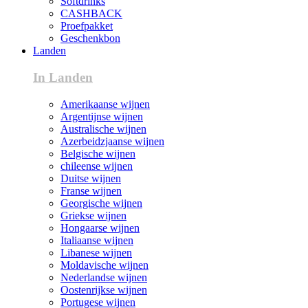
Softdrinks
CASHBACK
Proefpakket
Geschenkbon
Landen
In Landen
Amerikaanse wijnen
Argentijnse wijnen
Australische wijnen
Azerbeidzjaanse wijnen
Belgische wijnen
chileense wijnen
Duitse wijnen
Franse wijnen
Georgische wijnen
Griekse wijnen
Hongaarse wijnen
Italiaanse wijnen
Libanese wijnen
Moldavische wijnen
Nederlandse wijnen
Oostenrijkse wijnen
Portugese wijnen