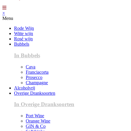
×
Menu
Rode Wijn
Witte wijn
Rosé wijn
Bubbels
In Bubbels
Cava
Franciacorta
Prosecco
Champagne
Alcoholvrij
Overige Dranksoorten
In Overige Dranksoorten
Port Wine
Orange Wine
GIN & Co