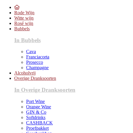
Rode Wijn
Witte wijn
Rosé wijn
Bubbels
In Bubbels
Cava
Franciacorta
Prosecco
Champagne
Alcoholvrij
Overige Dranksoorten
In Overige Dranksoorten
Port Wine
Orange Wine
GIN & Co
Softdrinks
CASHBACK
Proefpakket