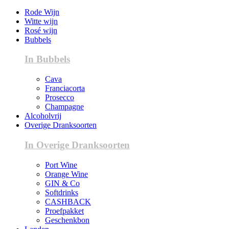
Rode Wijn
Witte wijn
Rosé wijn
Bubbels
In Bubbels
Cava
Franciacorta
Prosecco
Champagne
Alcoholvrij
Overige Dranksoorten
In Overige Dranksoorten
Port Wine
Orange Wine
GIN & Co
Softdrinks
CASHBACK
Proefpakket
Geschenkbon