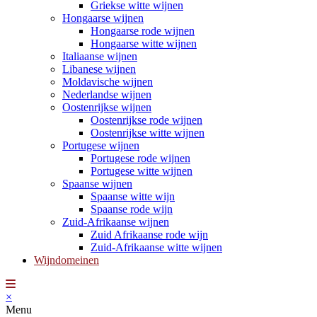
Griekse witte wijnen
Hongaarse wijnen
Hongaarse rode wijnen
Hongaarse witte wijnen
Italiaanse wijnen
Libanese wijnen
Moldavische wijnen
Nederlandse wijnen
Oostenrijkse wijnen
Oostenrijkse rode wijnen
Oostenrijkse witte wijnen
Portugese wijnen
Portugese rode wijnen
Portugese witte wijnen
Spaanse wijnen
Spaanse witte wijn
Spaanse rode wijn
Zuid-Afrikaanse wijnen
Zuid Afrikaanse rode wijn
Zuid-Afrikaanse witte wijnen
Wijndomeinen
×
Menu