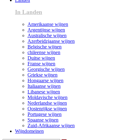
Landen
In Landen
Amerikaanse wijnen
Argentijnse wijnen
Australische wijnen
Azerbeidzjaanse wijnen
Belgische wijnen
chileense wijnen
Duitse wijnen
Franse wijnen
Georgische wijnen
Griekse wijnen
Hongaarse wijnen
Italiaanse wijnen
Libanese wijnen
Moldavische wijnen
Nederlandse wijnen
Oostenrijkse wijnen
Portugese wijnen
Spaanse wijnen
Zuid-Afrikaanse wijnen
Wijndomeinen