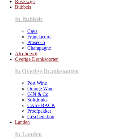
Rosé wijn
Bubbels
In Bubbels
Cava
Franciacorta
Prosecco
Champagne
Alcoholvrij
Overige Dranksoorten
In Overige Dranksoorten
Port Wine
Orange Wine
GIN & Co
Softdrinks
CASHBACK
Proefpakket
Geschenkbon
Landen
In Landen