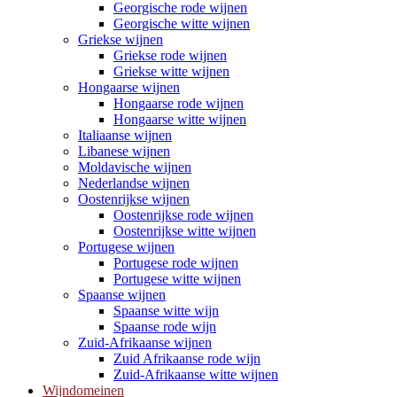
Georgische rode wijnen
Georgische witte wijnen
Griekse wijnen
Griekse rode wijnen
Griekse witte wijnen
Hongaarse wijnen
Hongaarse rode wijnen
Hongaarse witte wijnen
Italiaanse wijnen
Libanese wijnen
Moldavische wijnen
Nederlandse wijnen
Oostenrijkse wijnen
Oostenrijkse rode wijnen
Oostenrijkse witte wijnen
Portugese wijnen
Portugese rode wijnen
Portugese witte wijnen
Spaanse wijnen
Spaanse witte wijn
Spaanse rode wijn
Zuid-Afrikaanse wijnen
Zuid Afrikaanse rode wijn
Zuid-Afrikaanse witte wijnen
Wijndomeinen