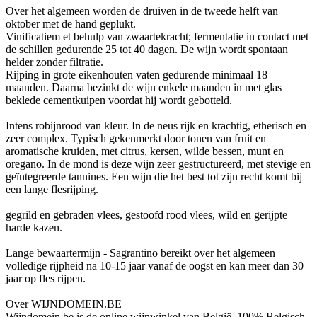
Over het algemeen worden de druiven in de tweede helft van
oktober met de hand geplukt.
Vinificatiem et behulp van zwaartekracht; fermentatie in contact met
de schillen gedurende 25 tot 40 dagen. De wijn wordt spontaan
helder zonder filtratie.
Rijping in grote eikenhouten vaten gedurende minimaal 18
maanden. Daarna bezinkt de wijn enkele maanden in met glas
beklede cementkuipen voordat hij wordt gebotteld.
Intens robijnrood van kleur. In de neus rijk en krachtig, etherisch en
zeer complex. Typisch gekenmerkt door tonen van fruit en
aromatische kruiden, met citrus, kersen, wilde bessen, munt en
oregano. In de mond is deze wijn zeer gestructureerd, met stevige en
geïntegreerde tannines. Een wijn die het best tot zijn recht komt bij
een lange flesrijping.
gegrild en gebraden vlees, gestoofd rood vlees, wild en gerijpte
harde kazen.
Lange bewaartermijn - Sagrantino bereikt over het algemeen
volledige rijpheid na 10-15 jaar vanaf de oogst en kan meer dan 30
jaar op fles rijpen.
Over WIJNDOMEIN.BE
Wijndomein.be is de online wijnwinkel van België, 100% Belgisch.