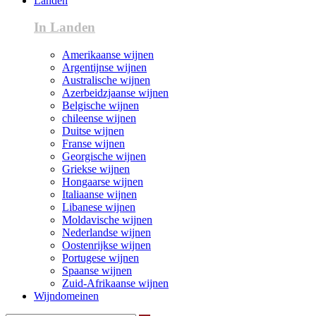
Landen
In Landen
Amerikaanse wijnen
Argentijnse wijnen
Australische wijnen
Azerbeidzjaanse wijnen
Belgische wijnen
chileense wijnen
Duitse wijnen
Franse wijnen
Georgische wijnen
Griekse wijnen
Hongaarse wijnen
Italiaanse wijnen
Libanese wijnen
Moldavische wijnen
Nederlandse wijnen
Oostenrijkse wijnen
Portugese wijnen
Spaanse wijnen
Zuid-Afrikaanse wijnen
Wijndomeinen