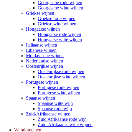
Georgische rode wijnen
Georgische witte wijnen
Griekse wijnen
Griekse rode wijnen
Griekse witte wijnen
Hongaarse wijnen
Hongaarse rode wijnen
Hongaarse witte wijnen
Italiaanse wijnen
Libanese wijnen
Moldavische wijnen
Nederlandse wijnen
Oostenrijkse wijnen
Oostenrijkse rode wijnen
Oostenrijkse witte wijnen
Portugese wijnen
Portugese rode wijnen
Portugese witte wijnen
Spaanse wijnen
Spaanse witte wijn
Spaanse rode wijn
Zuid-Afrikaanse wijnen
Zuid Afrikaanse rode wijn
Zuid-Afrikaanse witte wijnen
Wijndomeinen