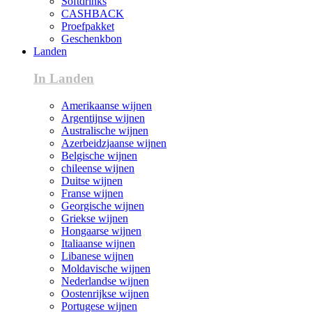
Softdrinks
CASHBACK
Proefpakket
Geschenkbon
Landen
In Landen
Amerikaanse wijnen
Argentijnse wijnen
Australische wijnen
Azerbeidzjaanse wijnen
Belgische wijnen
chileense wijnen
Duitse wijnen
Franse wijnen
Georgische wijnen
Griekse wijnen
Hongaarse wijnen
Italiaanse wijnen
Libanese wijnen
Moldavische wijnen
Nederlandse wijnen
Oostenrijkse wijnen
Portugese wijnen