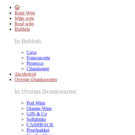
Rode Wijn
Witte wijn
Rosé wijn
Bubbels
In Bubbels
Cava
Franciacorta
Prosecco
Champagne
Alcoholvrij
Overige Dranksoorten
In Overige Dranksoorten
Port Wine
Orange Wine
GIN & Co
Softdrinks
CASHBACK
Proefpakket