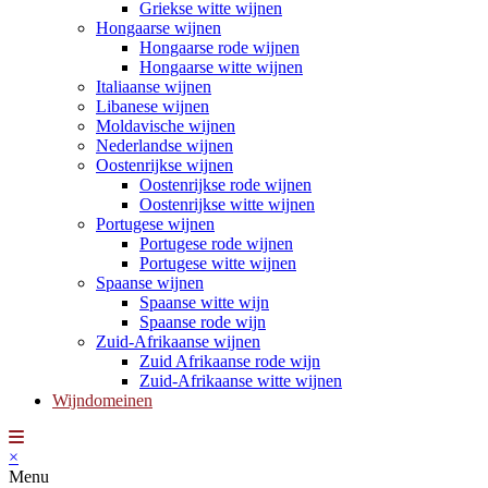
Griekse witte wijnen
Hongaarse wijnen
Hongaarse rode wijnen
Hongaarse witte wijnen
Italiaanse wijnen
Libanese wijnen
Moldavische wijnen
Nederlandse wijnen
Oostenrijkse wijnen
Oostenrijkse rode wijnen
Oostenrijkse witte wijnen
Portugese wijnen
Portugese rode wijnen
Portugese witte wijnen
Spaanse wijnen
Spaanse witte wijn
Spaanse rode wijn
Zuid-Afrikaanse wijnen
Zuid Afrikaanse rode wijn
Zuid-Afrikaanse witte wijnen
Wijndomeinen
×
Menu