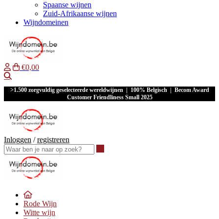
Spaanse wijnen
Zuid-Afrikaanse wijnen
Wijndomeinen
€0,00
Waar ben je naar op zoek?
>1.500 zorgvuldig geselecteerde wereldwijnen | 100% Belgisch | Becom Award
Customer Friendliness Small 2025
Inloggen
/
registreren
Waar ben je naar op zoek?
Rode Wijn
Witte wijn