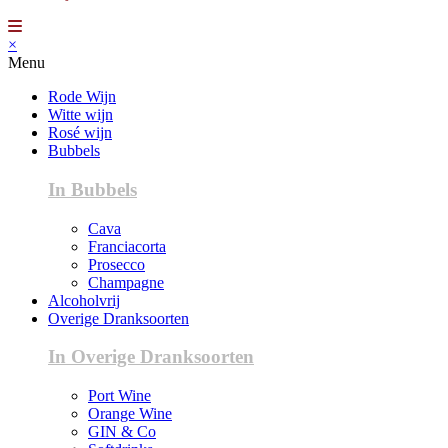
×
Menu
Rode Wijn
Witte wijn
Rosé wijn
Bubbels
In Bubbels
Cava
Franciacorta
Prosecco
Champagne
Alcoholvrij
Overige Dranksoorten
In Overige Dranksoorten
Port Wine
Orange Wine
GIN & Co