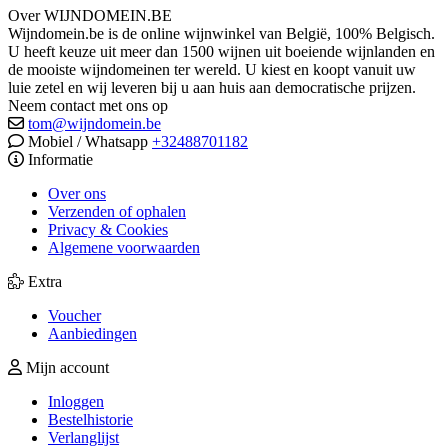
Over WIJNDOMEIN.BE
Wijndomein.be is de online wijnwinkel van België, 100% Belgisch.
U heeft keuze uit meer dan 1500 wijnen uit boeiende wijnlanden en
de mooiste wijndomeinen ter wereld. U kiest en koopt vanuit uw
luie zetel en wij leveren bij u aan huis aan democratische prijzen.
Neem contact met ons op
tom@wijndomein.be
Mobiel / Whatsapp
+32488701182
Informatie
Over ons
Verzenden of ophalen
Privacy & Cookies
Algemene voorwaarden
Extra
Voucher
Aanbiedingen
Mijn account
Inloggen
Bestelhistorie
Verlanglijst