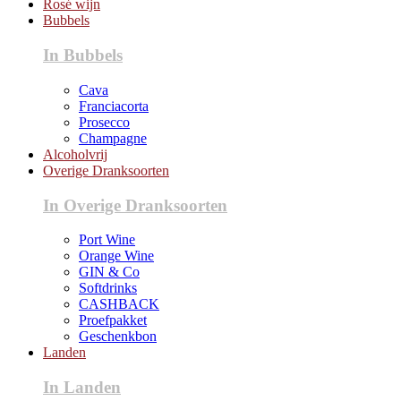
Rosé wijn
Bubbels
In Bubbels
Cava
Franciacorta
Prosecco
Champagne
Alcoholvrij
Overige Dranksoorten
In Overige Dranksoorten
Port Wine
Orange Wine
GIN & Co
Softdrinks
CASHBACK
Proefpakket
Geschenkbon
Landen
In Landen