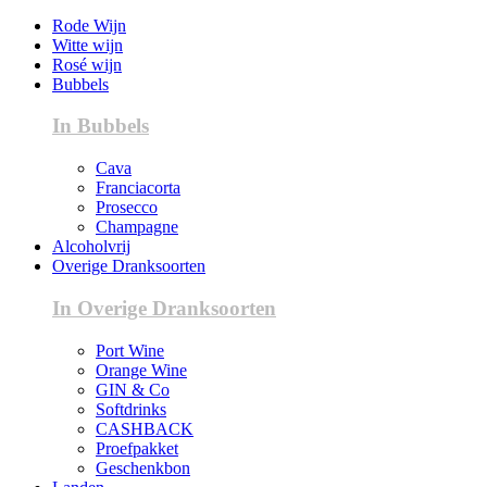
Rode Wijn
Witte wijn
Rosé wijn
Bubbels
In Bubbels
Cava
Franciacorta
Prosecco
Champagne
Alcoholvrij
Overige Dranksoorten
In Overige Dranksoorten
Port Wine
Orange Wine
GIN & Co
Softdrinks
CASHBACK
Proefpakket
Geschenkbon