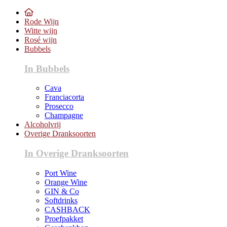
Rode Wijn
Witte wijn
Rosé wijn
Bubbels
In Bubbels
Cava
Franciacorta
Prosecco
Champagne
Alcoholvrij
Overige Dranksoorten
In Overige Dranksoorten
Port Wine
Orange Wine
GIN & Co
Softdrinks
CASHBACK
Proefpakket