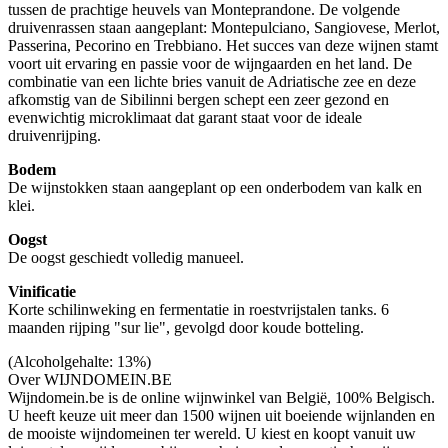
tussen de prachtige heuvels van Monteprandone. De volgende
druivenrassen staan aangeplant: Montepulciano, Sangiovese, Merlot,
Passerina, Pecorino en Trebbiano. Het succes van deze wijnen stamt
voort uit ervaring en passie voor de wijngaarden en het land. De
combinatie van een lichte bries vanuit de Adriatische zee en deze
afkomstig van de Sibilinni bergen schept een zeer gezond en
evenwichtig microklimaat dat garant staat voor de ideale
druivenrijping.
Bodem
De wijnstokken staan aangeplant op een onderbodem van kalk en
klei.
Oogst
De oogst geschiedt volledig manueel.
Vinificatie
Korte schilinweking en fermentatie in roestvrijstalen tanks. 6
maanden rijping "sur lie", gevolgd door koude botteling.
(Alcoholgehalte: 13%)
Over WIJNDOMEIN.BE
Wijndomein.be is de online wijnwinkel van België, 100% Belgisch.
U heeft keuze uit meer dan 1500 wijnen uit boeiende wijnlanden en
de mooiste wijndomeinen ter wereld. U kiest en koopt vanuit uw