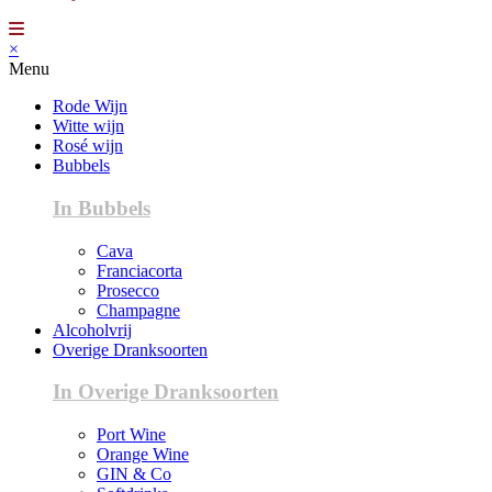
×
Menu
Rode Wijn
Witte wijn
Rosé wijn
Bubbels
In Bubbels
Cava
Franciacorta
Prosecco
Champagne
Alcoholvrij
Overige Dranksoorten
In Overige Dranksoorten
Port Wine
Orange Wine
GIN & Co