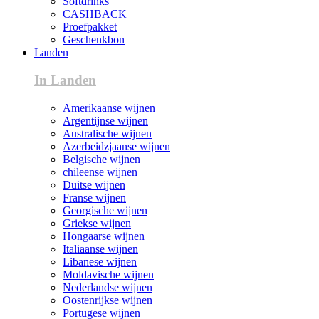
Softdrinks
CASHBACK
Proefpakket
Geschenkbon
Landen
In Landen
Amerikaanse wijnen
Argentijnse wijnen
Australische wijnen
Azerbeidzjaanse wijnen
Belgische wijnen
chileense wijnen
Duitse wijnen
Franse wijnen
Georgische wijnen
Griekse wijnen
Hongaarse wijnen
Italiaanse wijnen
Libanese wijnen
Moldavische wijnen
Nederlandse wijnen
Oostenrijkse wijnen
Portugese wijnen