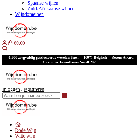
Spaanse wijnen
Zuid-Afrikaanse wijnen
Wijndomeinen
€0,00
Waar ben je naar op zoek?
>1.500 zorgvuldig geselecteerde wereldwijnen | 100% Belgisch | Becom Award
Customer Friendliness Small 2025
Inloggen
/
registreren
Waar ben je naar op zoek?
Rode Wijn
Witte wijn