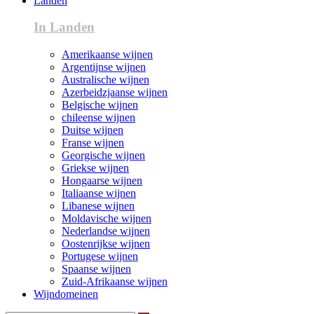
Landen
In Landen
Amerikaanse wijnen
Argentijnse wijnen
Australische wijnen
Azerbeidzjaanse wijnen
Belgische wijnen
chileense wijnen
Duitse wijnen
Franse wijnen
Georgische wijnen
Griekse wijnen
Hongaarse wijnen
Italiaanse wijnen
Libanese wijnen
Moldavische wijnen
Nederlandse wijnen
Oostenrijkse wijnen
Portugese wijnen
Spaanse wijnen
Zuid-Afrikaanse wijnen
Wijndomeinen