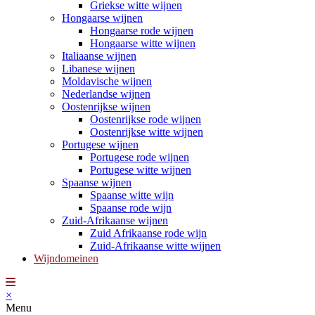
Griekse witte wijnen
Hongaarse wijnen
Hongaarse rode wijnen
Hongaarse witte wijnen
Italiaanse wijnen
Libanese wijnen
Moldavische wijnen
Nederlandse wijnen
Oostenrijkse wijnen
Oostenrijkse rode wijnen
Oostenrijkse witte wijnen
Portugese wijnen
Portugese rode wijnen
Portugese witte wijnen
Spaanse wijnen
Spaanse witte wijn
Spaanse rode wijn
Zuid-Afrikaanse wijnen
Zuid Afrikaanse rode wijn
Zuid-Afrikaanse witte wijnen
Wijndomeinen
×
Menu