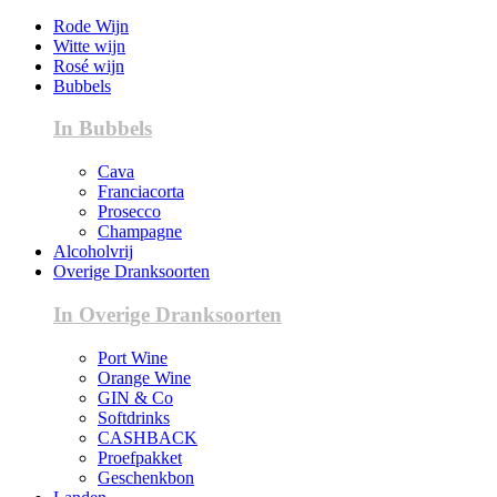
Rode Wijn
Witte wijn
Rosé wijn
Bubbels
In Bubbels
Cava
Franciacorta
Prosecco
Champagne
Alcoholvrij
Overige Dranksoorten
In Overige Dranksoorten
Port Wine
Orange Wine
GIN & Co
Softdrinks
CASHBACK
Proefpakket
Geschenkbon