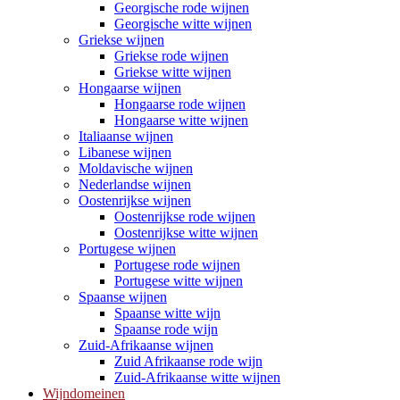
Georgische rode wijnen
Georgische witte wijnen
Griekse wijnen
Griekse rode wijnen
Griekse witte wijnen
Hongaarse wijnen
Hongaarse rode wijnen
Hongaarse witte wijnen
Italiaanse wijnen
Libanese wijnen
Moldavische wijnen
Nederlandse wijnen
Oostenrijkse wijnen
Oostenrijkse rode wijnen
Oostenrijkse witte wijnen
Portugese wijnen
Portugese rode wijnen
Portugese witte wijnen
Spaanse wijnen
Spaanse witte wijn
Spaanse rode wijn
Zuid-Afrikaanse wijnen
Zuid Afrikaanse rode wijn
Zuid-Afrikaanse witte wijnen
Wijndomeinen