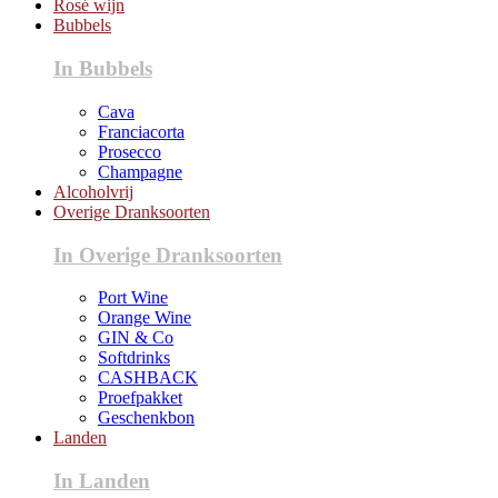
Rosé wijn
Bubbels
In Bubbels
Cava
Franciacorta
Prosecco
Champagne
Alcoholvrij
Overige Dranksoorten
In Overige Dranksoorten
Port Wine
Orange Wine
GIN & Co
Softdrinks
CASHBACK
Proefpakket
Geschenkbon
Landen
In Landen