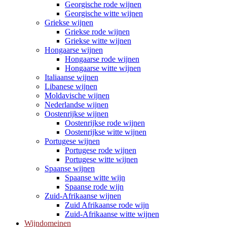
Georgische rode wijnen
Georgische witte wijnen
Griekse wijnen
Griekse rode wijnen
Griekse witte wijnen
Hongaarse wijnen
Hongaarse rode wijnen
Hongaarse witte wijnen
Italiaanse wijnen
Libanese wijnen
Moldavische wijnen
Nederlandse wijnen
Oostenrijkse wijnen
Oostenrijkse rode wijnen
Oostenrijkse witte wijnen
Portugese wijnen
Portugese rode wijnen
Portugese witte wijnen
Spaanse wijnen
Spaanse witte wijn
Spaanse rode wijn
Zuid-Afrikaanse wijnen
Zuid Afrikaanse rode wijn
Zuid-Afrikaanse witte wijnen
Wijndomeinen