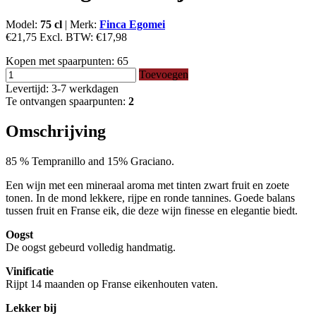
Model:
75 cl
|
Merk:
Finca Egomei
€21,75
Excl. BTW:
€17,98
Kopen met spaarpunten:
65
Toevoegen
Levertijd: 3-7 werkdagen
Te ontvangen spaarpunten:
2
Omschrijving
85 % Tempranillo and 15% Graciano.
Een wijn met een mineraal aroma met tinten zwart fruit en zoete
tonen. In de mond lekkere, rijpe en ronde tannines. Goede balans
tussen fruit en Franse eik, die deze wijn finesse en elegantie biedt.
Oogst
De oogst gebeurd volledig handmatig.
Vinificatie
Rijpt 14 maanden op Franse eikenhouten vaten.
Lekker bij