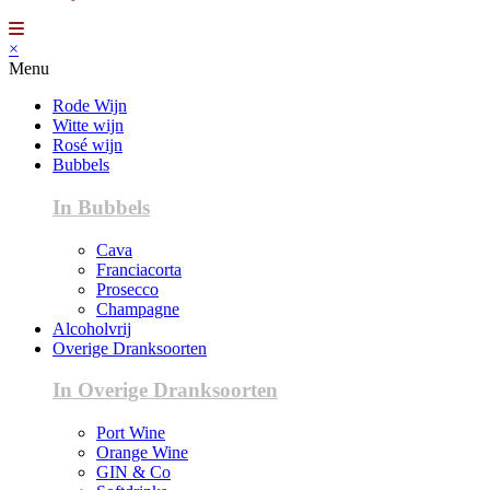
×
Menu
Rode Wijn
Witte wijn
Rosé wijn
Bubbels
In Bubbels
Cava
Franciacorta
Prosecco
Champagne
Alcoholvrij
Overige Dranksoorten
In Overige Dranksoorten
Port Wine
Orange Wine
GIN & Co