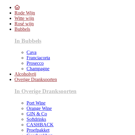
Rode Wijn
Witte wijn
Rosé wijn
Bubbels
In Bubbels
Cava
Franciacorta
Prosecco
Champagne
Alcoholvrij
Overige Dranksoorten
In Overige Dranksoorten
Port Wine
Orange Wine
GIN & Co
Softdrinks
CASHBACK
Proefpakket