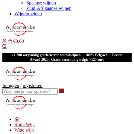
Spaanse wijnen
Zuid-Afrikaanse wijnen
Wijndomeinen
€0,00
Waar ben je naar op zoek?
>1.500 zorgvuldig geselecteerde wereldwijnen | 100% Belgisch | Becom
Award 2025 | Gratis verzending Belgie >125 euro
Inloggen
/
registreren
Waar ben je naar op zoek?
Rode Wijn
Witte wijn