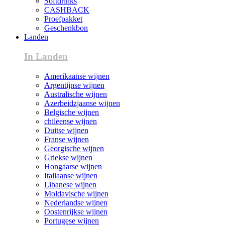
Softdrinks
CASHBACK
Proefpakket
Geschenkbon
Landen
In Landen
Amerikaanse wijnen
Argentijnse wijnen
Australische wijnen
Azerbeidzjaanse wijnen
Belgische wijnen
chileense wijnen
Duitse wijnen
Franse wijnen
Georgische wijnen
Griekse wijnen
Hongaarse wijnen
Italiaanse wijnen
Libanese wijnen
Moldavische wijnen
Nederlandse wijnen
Oostenrijkse wijnen
Portugese wijnen