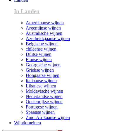
Landen
In Landen
Amerikaanse wijnen
Argentijnse wijnen
Australische wijnen
Azerbeidzjaanse wijnen
Belgische wijnen
chileense wijnen
Duitse wijnen
Franse wijnen
Georgische wijnen
Griekse wijnen
Hongaarse wijnen
Italiaanse wijnen
Libanese wijnen
Moldavische wijnen
Nederlandse wijnen
Oostenrijkse wijnen
Portugese wijnen
Spaanse wijnen
Zuid-Afrikaanse wijnen
Wijndomeinen