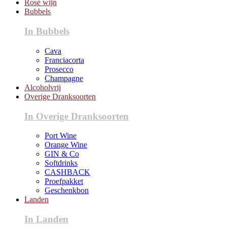
Rosé wijn
Bubbels
In Bubbels
Cava
Franciacorta
Prosecco
Champagne
Alcoholvrij
Overige Dranksoorten
In Overige Dranksoorten
Port Wine
Orange Wine
GIN & Co
Softdrinks
CASHBACK
Proefpakket
Geschenkbon
Landen
In Landen