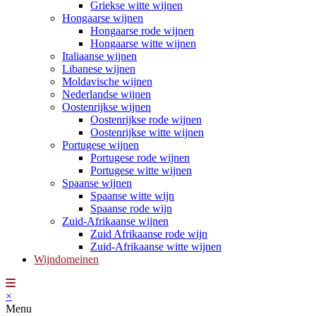
Griekse witte wijnen
Hongaarse wijnen
Hongaarse rode wijnen
Hongaarse witte wijnen
Italiaanse wijnen
Libanese wijnen
Moldavische wijnen
Nederlandse wijnen
Oostenrijkse wijnen
Oostenrijkse rode wijnen
Oostenrijkse witte wijnen
Portugese wijnen
Portugese rode wijnen
Portugese witte wijnen
Spaanse wijnen
Spaanse witte wijn
Spaanse rode wijn
Zuid-Afrikaanse wijnen
Zuid Afrikaanse rode wijn
Zuid-Afrikaanse witte wijnen
Wijndomeinen
×
Menu