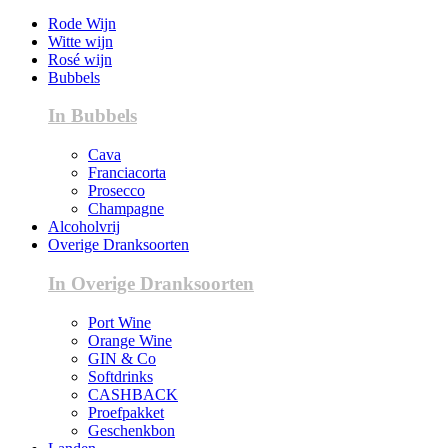
Rode Wijn
Witte wijn
Rosé wijn
Bubbels
In Bubbels
Cava
Franciacorta
Prosecco
Champagne
Alcoholvrij
Overige Dranksoorten
In Overige Dranksoorten
Port Wine
Orange Wine
GIN & Co
Softdrinks
CASHBACK
Proefpakket
Geschenkbon