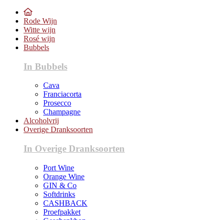
Rode Wijn
Witte wijn
Rosé wijn
Bubbels
In Bubbels
Cava
Franciacorta
Prosecco
Champagne
Alcoholvrij
Overige Dranksoorten
In Overige Dranksoorten
Port Wine
Orange Wine
GIN & Co
Softdrinks
CASHBACK
Proefpakket