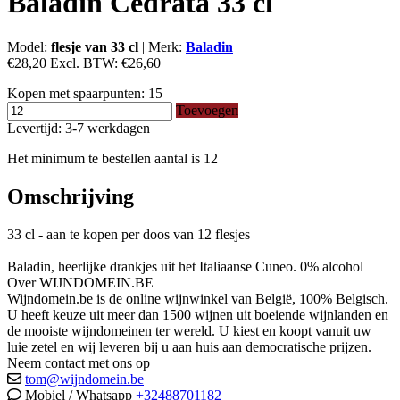
Baladin Cedrata 33 cl
Model:
flesje van 33 cl
|
Merk:
Baladin
€28,20
Excl. BTW:
€26,60
Kopen met spaarpunten:
15
Toevoegen
Levertijd: 3-7 werkdagen
Het minimum te bestellen aantal is 12
Omschrijving
33 cl - aan te kopen per doos van 12 flesjes
Baladin, heerlijke drankjes uit het Italiaanse Cuneo. 0% alcohol
Over WIJNDOMEIN.BE
Wijndomein.be is de online wijnwinkel van België, 100% Belgisch.
U heeft keuze uit meer dan 1500 wijnen uit boeiende wijnlanden en
de mooiste wijndomeinen ter wereld. U kiest en koopt vanuit uw
luie zetel en wij leveren bij u aan huis aan democratische prijzen.
Neem contact met ons op
tom@wijndomein.be
Mobiel / Whatsapp
+32488701182