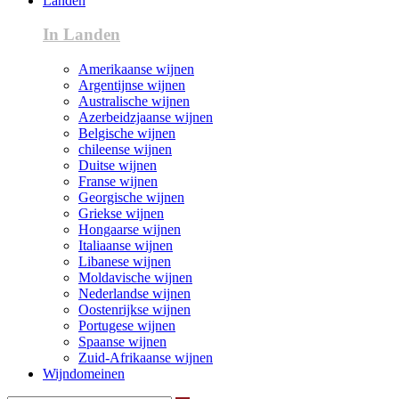
Landen
In Landen
Amerikaanse wijnen
Argentijnse wijnen
Australische wijnen
Azerbeidzjaanse wijnen
Belgische wijnen
chileense wijnen
Duitse wijnen
Franse wijnen
Georgische wijnen
Griekse wijnen
Hongaarse wijnen
Italiaanse wijnen
Libanese wijnen
Moldavische wijnen
Nederlandse wijnen
Oostenrijkse wijnen
Portugese wijnen
Spaanse wijnen
Zuid-Afrikaanse wijnen
Wijndomeinen