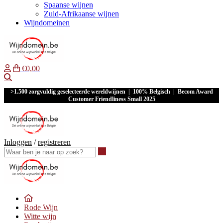
Spaanse wijnen
Zuid-Afrikaanse wijnen
Wijndomeinen
€0,00
Waar ben je naar op zoek?
>1.500 zorgvuldig geselecteerde wereldwijnen | 100% Belgisch | Becom Award
Customer Friendliness Small 2025
Inloggen
/
registreren
Waar ben je naar op zoek?
Rode Wijn
Witte wijn