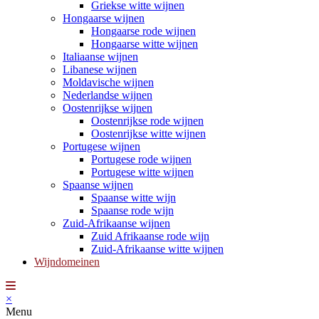
Griekse witte wijnen
Hongaarse wijnen
Hongaarse rode wijnen
Hongaarse witte wijnen
Italiaanse wijnen
Libanese wijnen
Moldavische wijnen
Nederlandse wijnen
Oostenrijkse wijnen
Oostenrijkse rode wijnen
Oostenrijkse witte wijnen
Portugese wijnen
Portugese rode wijnen
Portugese witte wijnen
Spaanse wijnen
Spaanse witte wijn
Spaanse rode wijn
Zuid-Afrikaanse wijnen
Zuid Afrikaanse rode wijn
Zuid-Afrikaanse witte wijnen
Wijndomeinen
×
Menu