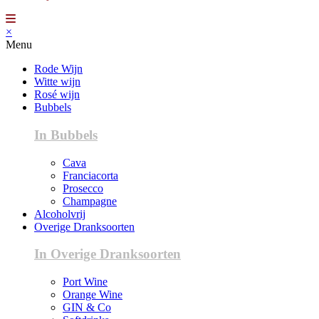
×
Menu
Rode Wijn
Witte wijn
Rosé wijn
Bubbels
In Bubbels
Cava
Franciacorta
Prosecco
Champagne
Alcoholvrij
Overige Dranksoorten
In Overige Dranksoorten
Port Wine
Orange Wine
GIN & Co