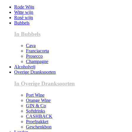
Rode Wijn
Witte wijn
Rosé wijn
Bubbels
In Bubbels
Cava
Franciacorta
Prosecco
Champagne
Alcoholvrij
Overige Dranksoorten
In Overige Dranksoorten
Port Wine
Orange Wine
GIN & Co
Softdrinks
CASHBACK
Proefpakket
Geschenkbon