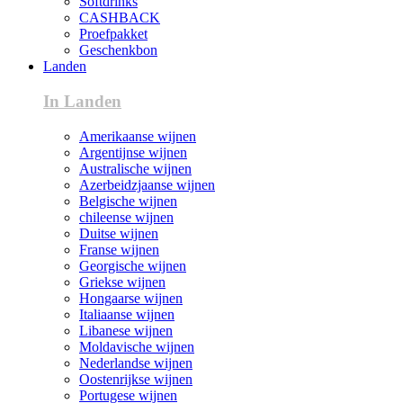
Softdrinks
CASHBACK
Proefpakket
Geschenkbon
Landen
In Landen
Amerikaanse wijnen
Argentijnse wijnen
Australische wijnen
Azerbeidzjaanse wijnen
Belgische wijnen
chileense wijnen
Duitse wijnen
Franse wijnen
Georgische wijnen
Griekse wijnen
Hongaarse wijnen
Italiaanse wijnen
Libanese wijnen
Moldavische wijnen
Nederlandse wijnen
Oostenrijkse wijnen
Portugese wijnen