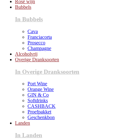
Rosé wijn
Bubbels
In Bubbels
Cava
Franciacorta
Prosecco
Champagne
Alcoholvrij
Overige Dranksoorten
In Overige Dranksoorten
Port Wine
Orange Wine
GIN & Co
Softdrinks
CASHBACK
Proefpakket
Geschenkbon
Landen
In Landen