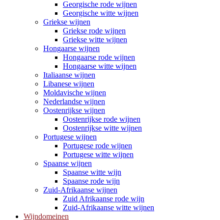
Georgische rode wijnen
Georgische witte wijnen
Griekse wijnen
Griekse rode wijnen
Griekse witte wijnen
Hongaarse wijnen
Hongaarse rode wijnen
Hongaarse witte wijnen
Italiaanse wijnen
Libanese wijnen
Moldavische wijnen
Nederlandse wijnen
Oostenrijkse wijnen
Oostenrijkse rode wijnen
Oostenrijkse witte wijnen
Portugese wijnen
Portugese rode wijnen
Portugese witte wijnen
Spaanse wijnen
Spaanse witte wijn
Spaanse rode wijn
Zuid-Afrikaanse wijnen
Zuid Afrikaanse rode wijn
Zuid-Afrikaanse witte wijnen
Wijndomeinen