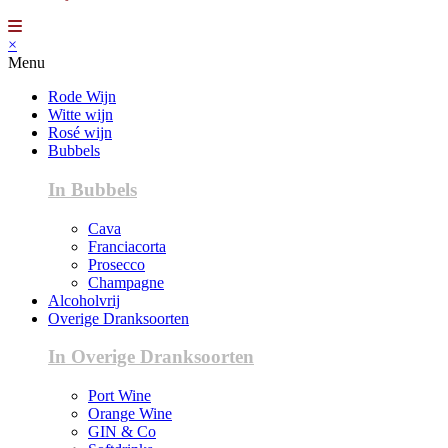
×
Menu
Rode Wijn
Witte wijn
Rosé wijn
Bubbels
In Bubbels
Cava
Franciacorta
Prosecco
Champagne
Alcoholvrij
Overige Dranksoorten
In Overige Dranksoorten
Port Wine
Orange Wine
GIN & Co