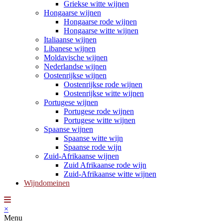
Griekse witte wijnen
Hongaarse wijnen
Hongaarse rode wijnen
Hongaarse witte wijnen
Italiaanse wijnen
Libanese wijnen
Moldavische wijnen
Nederlandse wijnen
Oostenrijkse wijnen
Oostenrijkse rode wijnen
Oostenrijkse witte wijnen
Portugese wijnen
Portugese rode wijnen
Portugese witte wijnen
Spaanse wijnen
Spaanse witte wijn
Spaanse rode wijn
Zuid-Afrikaanse wijnen
Zuid Afrikaanse rode wijn
Zuid-Afrikaanse witte wijnen
Wijndomeinen
×
Menu