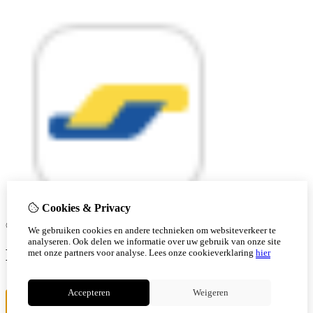
Cookies & Privacy
© Copyright 2026 |
We gebruiken cookies en andere technieken om websiteverkeer te
analyseren. Ook delen we informatie over uw gebruik van onze site
Ben je 18 of ouder?
met onze partners voor analyse.
Lees onze cookieverklaring
hier
Ik ben jonger
Accepteren
Weigeren
Ik ben 18+