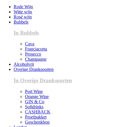
Rode Wijn
Witte wijn
Rosé wijn
Bubbels
In Bubbels
Cava
Franciacorta
Prosecco
Champagne
Alcoholvrij
Overige Dranksoorten
In Overige Dranksoorten
Port Wine
Orange Wine
GIN & Co
Softdrinks
CASHBACK
Proefpakket
Geschenkbon