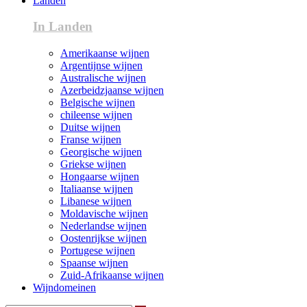
Landen
In Landen
Amerikaanse wijnen
Argentijnse wijnen
Australische wijnen
Azerbeidzjaanse wijnen
Belgische wijnen
chileense wijnen
Duitse wijnen
Franse wijnen
Georgische wijnen
Griekse wijnen
Hongaarse wijnen
Italiaanse wijnen
Libanese wijnen
Moldavische wijnen
Nederlandse wijnen
Oostenrijkse wijnen
Portugese wijnen
Spaanse wijnen
Zuid-Afrikaanse wijnen
Wijndomeinen