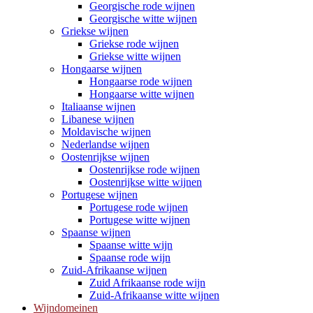
Georgische rode wijnen
Georgische witte wijnen
Griekse wijnen
Griekse rode wijnen
Griekse witte wijnen
Hongaarse wijnen
Hongaarse rode wijnen
Hongaarse witte wijnen
Italiaanse wijnen
Libanese wijnen
Moldavische wijnen
Nederlandse wijnen
Oostenrijkse wijnen
Oostenrijkse rode wijnen
Oostenrijkse witte wijnen
Portugese wijnen
Portugese rode wijnen
Portugese witte wijnen
Spaanse wijnen
Spaanse witte wijn
Spaanse rode wijn
Zuid-Afrikaanse wijnen
Zuid Afrikaanse rode wijn
Zuid-Afrikaanse witte wijnen
Wijndomeinen