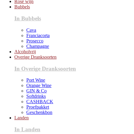
Rosé wijn
Bubbels
In Bubbels
Cava
Franciacorta
Prosecco
Champagne
Alcoholvrij
Overige Dranksoorten
In Overige Dranksoorten
Port Wine
Orange Wine
GIN & Co
Softdrinks
CASHBACK
Proefpakket
Geschenkbon
Landen
In Landen