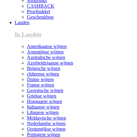
Softdrinks
CASHBACK
Proefpakket
Geschenkbon
Landen
In Landen
Amerikaanse wijnen
Argentijnse wijnen
Australische wijnen
Azerbeidzjaanse wijnen
Belgische wijnen
chileense wijnen
Duitse wijnen
Franse wijnen
Georgische wijnen
Griekse wijnen
Hongaarse wijnen
Italiaanse wijnen
Libanese wijnen
Moldavische wijnen
Nederlandse wijnen
Oostenrijkse wijnen
Portugese wijnen