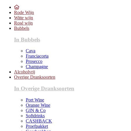
Rode Wijn
Witte wijn
Rosé wijn
Bubbels
In Bubbels
Cava
Franciacorta
Prosecco
Champagne
Alcoholvrij
Overige Dranksoorten
In Overige Dranksoorten
Port Wine
Orange Wine
GIN & Co
Softdrinks
CASHBACK
Proefpakket