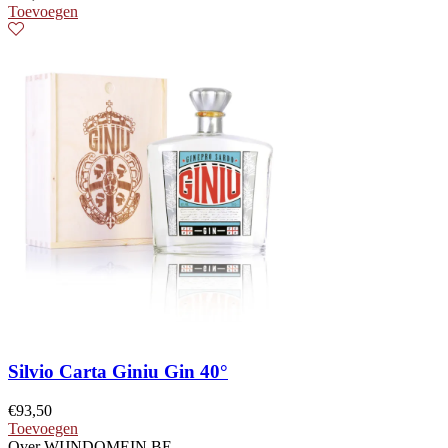
Toevoegen
Silvio Carta Giniu Gin 40°
€
93,50
Toevoegen
Over WIJNDOMEIN.BE