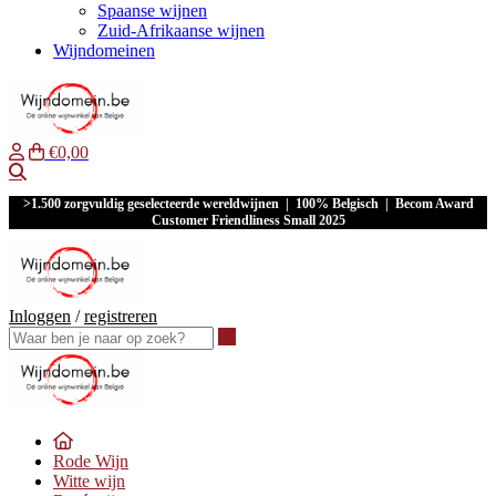
Spaanse wijnen
Zuid-Afrikaanse wijnen
Wijndomeinen
€0,00
Waar ben je naar op zoek?
>1.500 zorgvuldig geselecteerde wereldwijnen | 100% Belgisch | Becom Award
Customer Friendliness Small 2025
Inloggen
/
registreren
Waar ben je naar op zoek?
Rode Wijn
Witte wijn