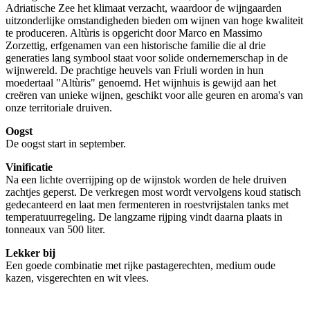
Adriatische Zee het klimaat verzacht, waardoor de wijngaarden
uitzonderlijke omstandigheden bieden om wijnen van hoge kwaliteit
te produceren. Altùris is opgericht door Marco en Massimo
Zorzettig, erfgenamen van een historische familie die al drie
generaties lang symbool staat voor solide ondernemerschap in de
wijnwereld. De prachtige heuvels van Friuli worden in hun
moedertaal "Altùris" genoemd. Het wijnhuis is gewijd aan het
creëren van unieke wijnen, geschikt voor alle geuren en aroma's van
onze territoriale druiven.
Oogst
De oogst start in september.
Vinificatie
Na een lichte overrijping op de wijnstok worden de hele druiven
zachtjes geperst. De verkregen most wordt vervolgens koud statisch
gedecanteerd en laat men fermenteren in roestvrijstalen tanks met
temperatuurregeling. De langzame rijping vindt daarna plaats in
tonneaux van 500 liter.
Lekker bij
Een goede combinatie met rijke pastagerechten, medium oude
kazen, visgerechten en wit vlees.