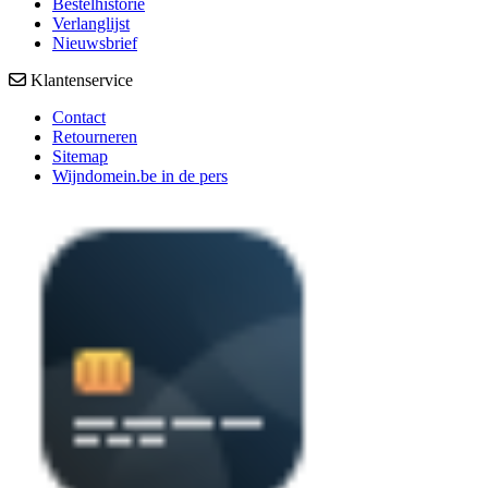
Bestelhistorie
Verlanglijst
Nieuwsbrief
Klantenservice
Contact
Retourneren
Sitemap
Wijndomein.be in de pers