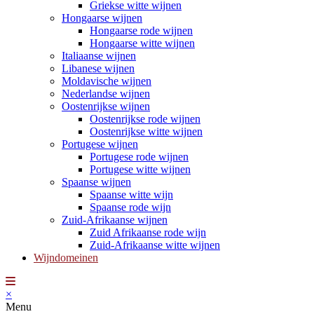
Griekse witte wijnen
Hongaarse wijnen
Hongaarse rode wijnen
Hongaarse witte wijnen
Italiaanse wijnen
Libanese wijnen
Moldavische wijnen
Nederlandse wijnen
Oostenrijkse wijnen
Oostenrijkse rode wijnen
Oostenrijkse witte wijnen
Portugese wijnen
Portugese rode wijnen
Portugese witte wijnen
Spaanse wijnen
Spaanse witte wijn
Spaanse rode wijn
Zuid-Afrikaanse wijnen
Zuid Afrikaanse rode wijn
Zuid-Afrikaanse witte wijnen
Wijndomeinen
×
Menu