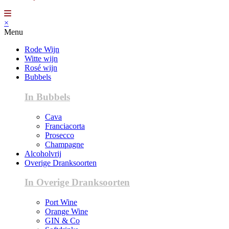
×
Menu
Rode Wijn
Witte wijn
Rosé wijn
Bubbels
In Bubbels
Cava
Franciacorta
Prosecco
Champagne
Alcoholvrij
Overige Dranksoorten
In Overige Dranksoorten
Port Wine
Orange Wine
GIN & Co