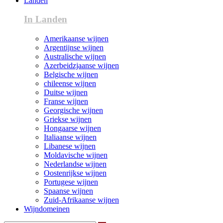
Landen
In Landen
Amerikaanse wijnen
Argentijnse wijnen
Australische wijnen
Azerbeidzjaanse wijnen
Belgische wijnen
chileense wijnen
Duitse wijnen
Franse wijnen
Georgische wijnen
Griekse wijnen
Hongaarse wijnen
Italiaanse wijnen
Libanese wijnen
Moldavische wijnen
Nederlandse wijnen
Oostenrijkse wijnen
Portugese wijnen
Spaanse wijnen
Zuid-Afrikaanse wijnen
Wijndomeinen