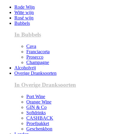
Rode Wijn
Witte wijn
Rosé wijn
Bubbels
In Bubbels
Cava
Franciacorta
Prosecco
Champagne
Alcoholvrij
Overige Dranksoorten
In Overige Dranksoorten
Port Wine
Orange Wine
GIN & Co
Softdrinks
CASHBACK
Proefpakket
Geschenkbon