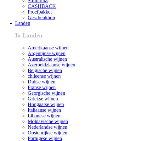
Softdrinks
CASHBACK
Proefpakket
Geschenkbon
Landen
In Landen
Amerikaanse wijnen
Argentijnse wijnen
Australische wijnen
Azerbeidzjaanse wijnen
Belgische wijnen
chileense wijnen
Duitse wijnen
Franse wijnen
Georgische wijnen
Griekse wijnen
Hongaarse wijnen
Italiaanse wijnen
Libanese wijnen
Moldavische wijnen
Nederlandse wijnen
Oostenrijkse wijnen
Portugese wijnen