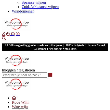
Spaanse wijnen
Zuid-Afrikaanse wijnen
Wijndomeinen
€0,00
Waar ben je naar op zoek?
>1.500 zorgvuldig geselecteerde wereldwijnen | 100% Belgisch | Becom Award
Customer Friendliness Small 2025
Inloggen
/
registreren
Waar ben je naar op zoek?
Rode Wijn
Witte wijn