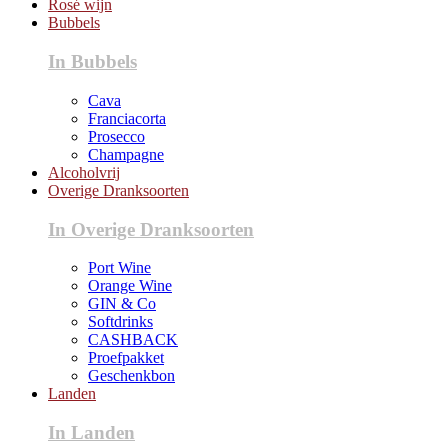
Rosé wijn
Bubbels
In Bubbels
Cava
Franciacorta
Prosecco
Champagne
Alcoholvrij
Overige Dranksoorten
In Overige Dranksoorten
Port Wine
Orange Wine
GIN & Co
Softdrinks
CASHBACK
Proefpakket
Geschenkbon
Landen
In Landen