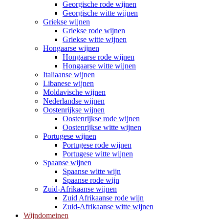
Georgische rode wijnen
Georgische witte wijnen
Griekse wijnen
Griekse rode wijnen
Griekse witte wijnen
Hongaarse wijnen
Hongaarse rode wijnen
Hongaarse witte wijnen
Italiaanse wijnen
Libanese wijnen
Moldavische wijnen
Nederlandse wijnen
Oostenrijkse wijnen
Oostenrijkse rode wijnen
Oostenrijkse witte wijnen
Portugese wijnen
Portugese rode wijnen
Portugese witte wijnen
Spaanse wijnen
Spaanse witte wijn
Spaanse rode wijn
Zuid-Afrikaanse wijnen
Zuid Afrikaanse rode wijn
Zuid-Afrikaanse witte wijnen
Wijndomeinen