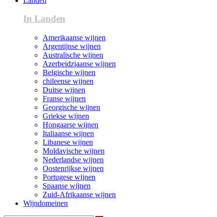
Landen
In Landen
Amerikaanse wijnen
Argentijnse wijnen
Australische wijnen
Azerbeidzjaanse wijnen
Belgische wijnen
chileense wijnen
Duitse wijnen
Franse wijnen
Georgische wijnen
Griekse wijnen
Hongaarse wijnen
Italiaanse wijnen
Libanese wijnen
Moldavische wijnen
Nederlandse wijnen
Oostenrijkse wijnen
Portugese wijnen
Spaanse wijnen
Zuid-Afrikaanse wijnen
Wijndomeinen