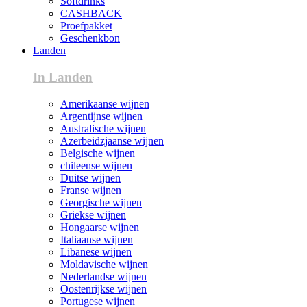
Softdrinks
CASHBACK
Proefpakket
Geschenkbon
Landen
In Landen
Amerikaanse wijnen
Argentijnse wijnen
Australische wijnen
Azerbeidzjaanse wijnen
Belgische wijnen
chileense wijnen
Duitse wijnen
Franse wijnen
Georgische wijnen
Griekse wijnen
Hongaarse wijnen
Italiaanse wijnen
Libanese wijnen
Moldavische wijnen
Nederlandse wijnen
Oostenrijkse wijnen
Portugese wijnen