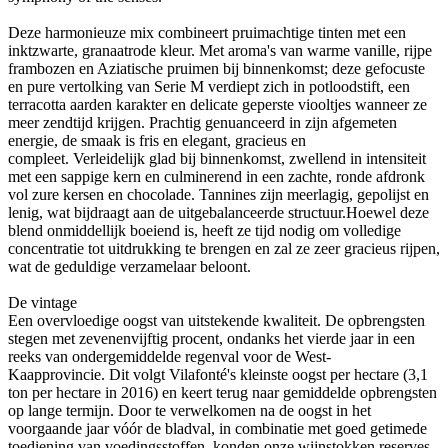
Deze harmonieuze mix combineert pruimachtige tinten met een
inktzwarte, granaatrode kleur. Met aroma's van warme vanille, rijpe
frambozen en Aziatische pruimen bij binnenkomst; deze gefocuste
en pure vertolking van Serie M verdiept zich in potloodstift, een
terracotta aarden karakter en delicate geperste viooltjes wanneer ze
meer zendtijd krijgen. Prachtig genuanceerd in zijn afgemeten
energie, de smaak is fris en elegant, gracieus en
compleet. Verleidelijk glad bij binnenkomst, zwellend in intensiteit
met een sappige kern en culminerend in een zachte, ronde afdronk
vol zure kersen en chocolade. Tannines zijn meerlagig, gepolijst en
lenig, wat bijdraagt ​​aan de uitgebalanceerde structuur.Hoewel deze
blend onmiddellijk boeiend is, heeft ze tijd nodig om volledige
concentratie tot uitdrukking te brengen en zal ze zeer gracieus rijpen,
wat de geduldige verzamelaar beloont.
De vintage
Een overvloedige oogst van uitstekende kwaliteit. De opbrengsten
stegen met zevenenvijftig procent, ondanks het vierde jaar in een
reeks van ondergemiddelde regenval voor de West-
Kaapprovincie. Dit volgt Vilafonté's kleinste oogst per hectare (3,1
ton per hectare in 2016) en keert terug naar gemiddelde opbrengsten
op lange termijn. Door te verwelkomen na de oogst in het
voorgaande jaar vóór de bladval, in combinatie met goed getimede
toediening van voedingsstoffen, konden onze wijnstokken reserves