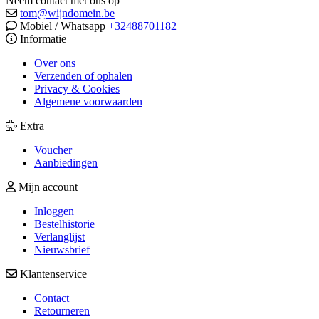
Neem contact met ons op
tom@wijndomein.be
Mobiel / Whatsapp
+32488701182
Informatie
Over ons
Verzenden of ophalen
Privacy & Cookies
Algemene voorwaarden
Extra
Voucher
Aanbiedingen
Mijn account
Inloggen
Bestelhistorie
Verlanglijst
Nieuwsbrief
Klantenservice
Contact
Retourneren