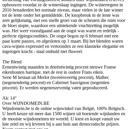
opbouwen voordat ze de winterslaap ingingen. De winterregens in
2016 benaderden het normale niveau, maar vielen in de late winter
tot de lente onder het gemiddelde. De knopbreuk in de lente was
zeer gelijkmatig, met een snelle groei van de scheuten die ruim voor
de bloei stopte, waardoor een uitstekende vruchtzetting mogelijk
was. Het weer voorafgaand aan de oogst was warm en redelijk -
perfecte rijpingscondities. De oogst begon op 6 februari met een
paar korte pauzes, en afgesloten op 1 maart. Bij het blenden waren
cava-wijnen expressief en vertoonden ze een klassieke elegantie en
ingetogen kracht - staal omhuld met fluweel.
The Blend
Eenentwintig maanden in drieëntwintig procent nieuwe Franse
eikenhouten barrique, met de rest in oudere Frans eiken.
Serie M bestaat uit Merlot (tweeënveertig procent), Malbec
(negenendertig procent) en Cabernet Sauvignon (negentien
procent). Er werden negenenzeventig vaten geproduceerd.
Alc 14°
Over WIJNDOMEIN.BE
Wijndomein.be is de online wijnwinkel van België, 100% Belgisch.
U heeft keuze uit meer dan 1500 wijnen uit boeiende wijnlanden en
de mooiste wijndomeinen ter wereld. U kiest en koopt vanuit uw
luie zetel en wij leveren bij u aan huis aan democratische prijzen.