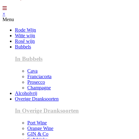
×
Menu
Rode Wijn
Witte wijn
Rosé wijn
Bubbels
In Bubbels
Cava
Franciacorta
Prosecco
Champagne
Alcoholvrij
Overige Dranksoorten
In Overige Dranksoorten
Port Wine
Orange Wine
GIN & Co