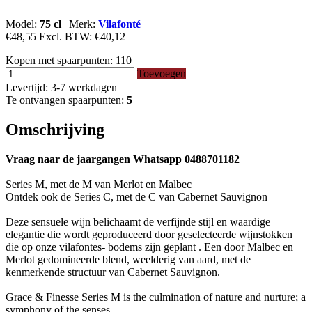
Model:
75 cl
|
Merk:
Vilafonté
€48,55
Excl. BTW:
€40,12
Kopen met spaarpunten:
110
Toevoegen
Levertijd: 3-7 werkdagen
Te ontvangen spaarpunten:
5
Omschrijving
Vraag naar de jaargangen Whatsapp 0488701182
Series M, met de M van Merlot en Malbec
Ontdek ook de Series C, met de C van Cabernet Sauvignon
Deze sensuele wijn belichaamt de verfijnde stijl en waardige
elegantie die wordt geproduceerd door geselecteerde wijnstokken
die op onze vilafontes- bodems zijn geplant . Een door Malbec en
Merlot gedomineerde blend, weelderig van aard, met de
kenmerkende structuur van Cabernet Sauvignon.
Grace & Finesse Series M is the culmination of nature and nurture; a
symphony of the senses.