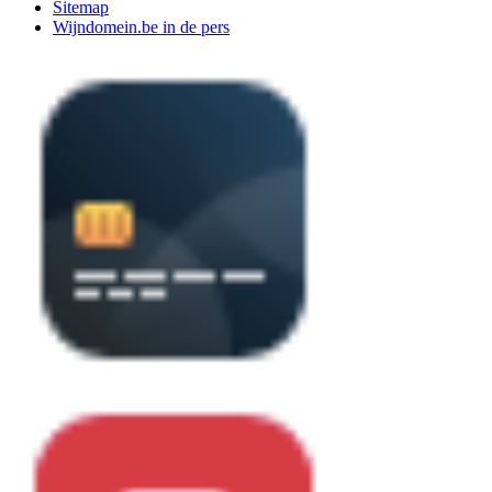
Sitemap
Wijndomein.be in de pers