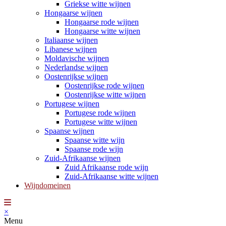
Griekse witte wijnen
Hongaarse wijnen
Hongaarse rode wijnen
Hongaarse witte wijnen
Italiaanse wijnen
Libanese wijnen
Moldavische wijnen
Nederlandse wijnen
Oostenrijkse wijnen
Oostenrijkse rode wijnen
Oostenrijkse witte wijnen
Portugese wijnen
Portugese rode wijnen
Portugese witte wijnen
Spaanse wijnen
Spaanse witte wijn
Spaanse rode wijn
Zuid-Afrikaanse wijnen
Zuid Afrikaanse rode wijn
Zuid-Afrikaanse witte wijnen
Wijndomeinen
×
Menu