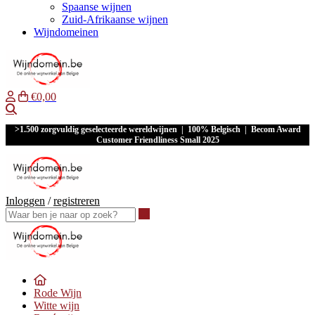
Spaanse wijnen
Zuid-Afrikaanse wijnen
Wijndomeinen
€0,00
Waar ben je naar op zoek?
>1.500 zorgvuldig geselecteerde wereldwijnen | 100% Belgisch | Becom Award
Customer Friendliness Small 2025
Inloggen
/
registreren
Waar ben je naar op zoek?
Rode Wijn
Witte wijn