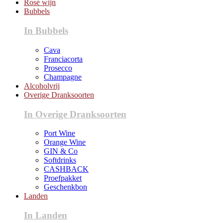
Rosé wijn
Bubbels
In Bubbels
Cava
Franciacorta
Prosecco
Champagne
Alcoholvrij
Overige Dranksoorten
In Overige Dranksoorten
Port Wine
Orange Wine
GIN & Co
Softdrinks
CASHBACK
Proefpakket
Geschenkbon
Landen
In Landen