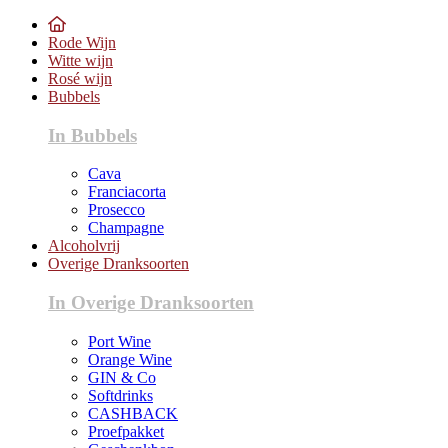
Rode Wijn
Witte wijn
Rosé wijn
Bubbels
In Bubbels
Cava
Franciacorta
Prosecco
Champagne
Alcoholvrij
Overige Dranksoorten
In Overige Dranksoorten
Port Wine
Orange Wine
GIN & Co
Softdrinks
CASHBACK
Proefpakket