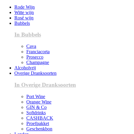
Rode Wijn
Witte wijn
Rosé wijn
Bubbels
In Bubbels
Cava
Franciacorta
Prosecco
Champagne
Alcoholvrij
Overige Dranksoorten
In Overige Dranksoorten
Port Wine
Orange Wine
GIN & Co
Softdrinks
CASHBACK
Proefpakket
Geschenkbon