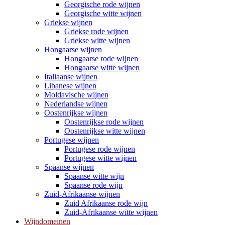
Georgische rode wijnen
Georgische witte wijnen
Griekse wijnen
Griekse rode wijnen
Griekse witte wijnen
Hongaarse wijnen
Hongaarse rode wijnen
Hongaarse witte wijnen
Italiaanse wijnen
Libanese wijnen
Moldavische wijnen
Nederlandse wijnen
Oostenrijkse wijnen
Oostenrijkse rode wijnen
Oostenrijkse witte wijnen
Portugese wijnen
Portugese rode wijnen
Portugese witte wijnen
Spaanse wijnen
Spaanse witte wijn
Spaanse rode wijn
Zuid-Afrikaanse wijnen
Zuid Afrikaanse rode wijn
Zuid-Afrikaanse witte wijnen
Wijndomeinen