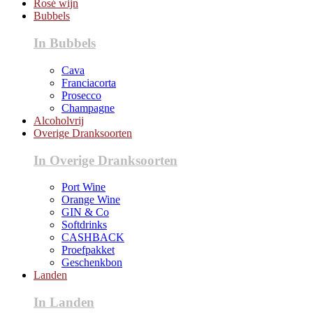
Rosé wijn
Bubbels
In Bubbels
Cava
Franciacorta
Prosecco
Champagne
Alcoholvrij
Overige Dranksoorten
In Overige Dranksoorten
Port Wine
Orange Wine
GIN & Co
Softdrinks
CASHBACK
Proefpakket
Geschenkbon
Landen
In Landen