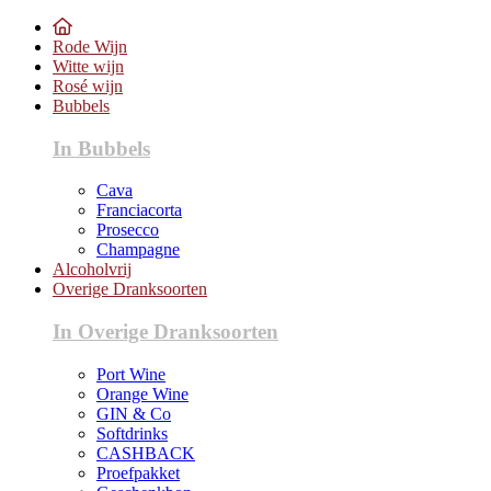
Rode Wijn
Witte wijn
Rosé wijn
Bubbels
In Bubbels
Cava
Franciacorta
Prosecco
Champagne
Alcoholvrij
Overige Dranksoorten
In Overige Dranksoorten
Port Wine
Orange Wine
GIN & Co
Softdrinks
CASHBACK
Proefpakket