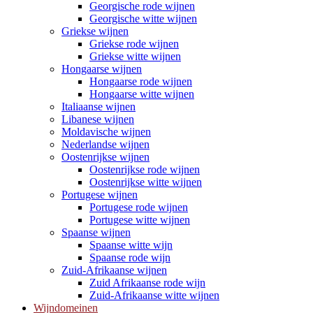
Georgische rode wijnen
Georgische witte wijnen
Griekse wijnen
Griekse rode wijnen
Griekse witte wijnen
Hongaarse wijnen
Hongaarse rode wijnen
Hongaarse witte wijnen
Italiaanse wijnen
Libanese wijnen
Moldavische wijnen
Nederlandse wijnen
Oostenrijkse wijnen
Oostenrijkse rode wijnen
Oostenrijkse witte wijnen
Portugese wijnen
Portugese rode wijnen
Portugese witte wijnen
Spaanse wijnen
Spaanse witte wijn
Spaanse rode wijn
Zuid-Afrikaanse wijnen
Zuid Afrikaanse rode wijn
Zuid-Afrikaanse witte wijnen
Wijndomeinen