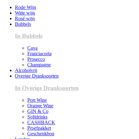
Rode Wijn
Witte wijn
Rosé wijn
Bubbels
In Bubbels
Cava
Franciacorta
Prosecco
Champagne
Alcoholvrij
Overige Dranksoorten
In Overige Dranksoorten
Port Wine
Orange Wine
GIN & Co
Softdrinks
CASHBACK
Proefpakket
Geschenkbon