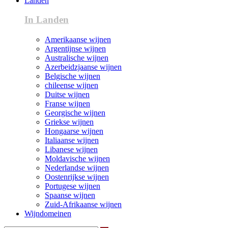
Landen
In Landen
Amerikaanse wijnen
Argentijnse wijnen
Australische wijnen
Azerbeidzjaanse wijnen
Belgische wijnen
chileense wijnen
Duitse wijnen
Franse wijnen
Georgische wijnen
Griekse wijnen
Hongaarse wijnen
Italiaanse wijnen
Libanese wijnen
Moldavische wijnen
Nederlandse wijnen
Oostenrijkse wijnen
Portugese wijnen
Spaanse wijnen
Zuid-Afrikaanse wijnen
Wijndomeinen