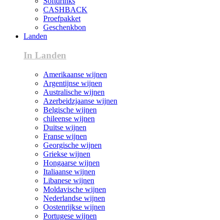
Softdrinks
CASHBACK
Proefpakket
Geschenkbon
Landen
In Landen
Amerikaanse wijnen
Argentijnse wijnen
Australische wijnen
Azerbeidzjaanse wijnen
Belgische wijnen
chileense wijnen
Duitse wijnen
Franse wijnen
Georgische wijnen
Griekse wijnen
Hongaarse wijnen
Italiaanse wijnen
Libanese wijnen
Moldavische wijnen
Nederlandse wijnen
Oostenrijkse wijnen
Portugese wijnen