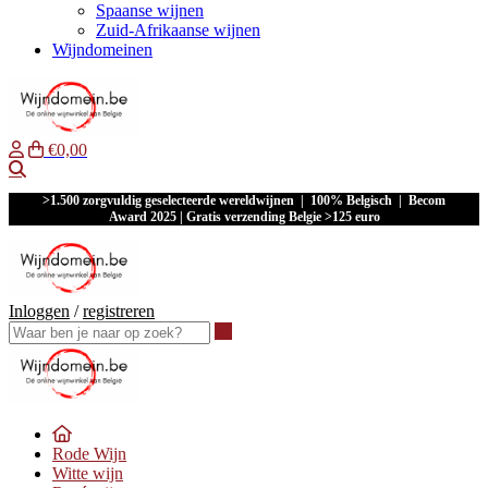
Spaanse wijnen
Zuid-Afrikaanse wijnen
Wijndomeinen
€0,00
Waar ben je naar op zoek?
>1.500 zorgvuldig geselecteerde wereldwijnen | 100% Belgisch | Becom
Award 2025 | Gratis verzending Belgie >125 euro
Inloggen
/
registreren
Waar ben je naar op zoek?
Rode Wijn
Witte wijn