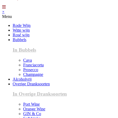
×
Menu
Rode Wijn
Witte wijn
Rosé wijn
Bubbels
In Bubbels
Cava
Franciacorta
Prosecco
Champagne
Alcoholvrij
Overige Dranksoorten
In Overige Dranksoorten
Port Wine
Orange Wine
GIN & Co