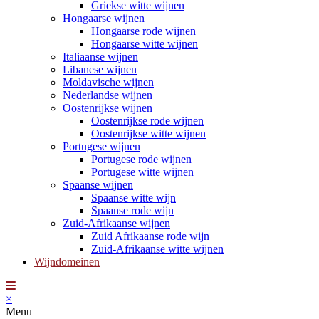
Griekse witte wijnen
Hongaarse wijnen
Hongaarse rode wijnen
Hongaarse witte wijnen
Italiaanse wijnen
Libanese wijnen
Moldavische wijnen
Nederlandse wijnen
Oostenrijkse wijnen
Oostenrijkse rode wijnen
Oostenrijkse witte wijnen
Portugese wijnen
Portugese rode wijnen
Portugese witte wijnen
Spaanse wijnen
Spaanse witte wijn
Spaanse rode wijn
Zuid-Afrikaanse wijnen
Zuid Afrikaanse rode wijn
Zuid-Afrikaanse witte wijnen
Wijndomeinen
×
Menu