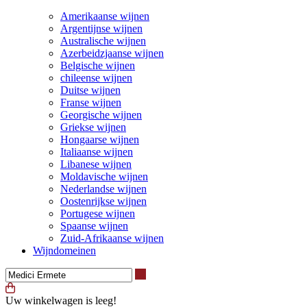
Amerikaanse wijnen
Argentijnse wijnen
Australische wijnen
Azerbeidzjaanse wijnen
Belgische wijnen
chileense wijnen
Duitse wijnen
Franse wijnen
Georgische wijnen
Griekse wijnen
Hongaarse wijnen
Italiaanse wijnen
Libanese wijnen
Moldavische wijnen
Nederlandse wijnen
Oostenrijkse wijnen
Portugese wijnen
Spaanse wijnen
Zuid-Afrikaanse wijnen
Wijndomeinen
Waar ben je naar op zoek?
Uw winkelwagen is leeg!