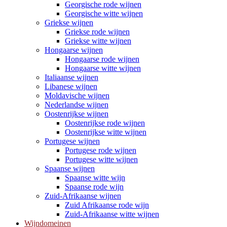
Georgische rode wijnen
Georgische witte wijnen
Griekse wijnen
Griekse rode wijnen
Griekse witte wijnen
Hongaarse wijnen
Hongaarse rode wijnen
Hongaarse witte wijnen
Italiaanse wijnen
Libanese wijnen
Moldavische wijnen
Nederlandse wijnen
Oostenrijkse wijnen
Oostenrijkse rode wijnen
Oostenrijkse witte wijnen
Portugese wijnen
Portugese rode wijnen
Portugese witte wijnen
Spaanse wijnen
Spaanse witte wijn
Spaanse rode wijn
Zuid-Afrikaanse wijnen
Zuid Afrikaanse rode wijn
Zuid-Afrikaanse witte wijnen
Wijndomeinen