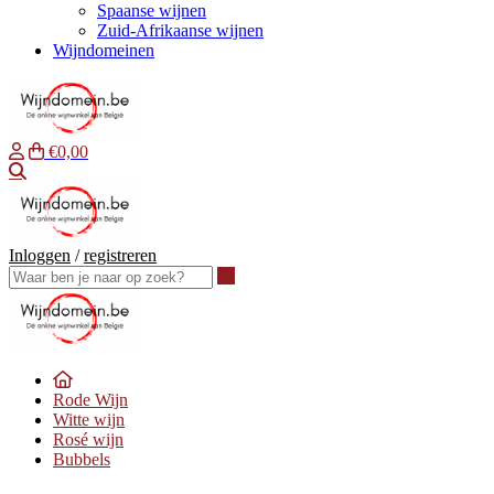
Spaanse wijnen
Zuid-Afrikaanse wijnen
Wijndomeinen
€0,00
Waar ben je naar op zoek?
Inloggen
/
registreren
Waar ben je naar op zoek?
Rode Wijn
Witte wijn
Rosé wijn
Bubbels