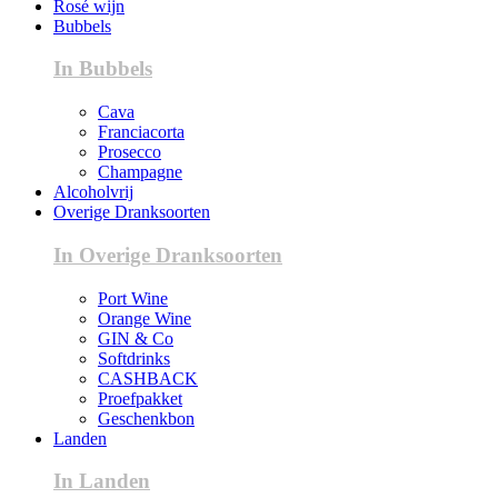
Rosé wijn
Bubbels
In Bubbels
Cava
Franciacorta
Prosecco
Champagne
Alcoholvrij
Overige Dranksoorten
In Overige Dranksoorten
Port Wine
Orange Wine
GIN & Co
Softdrinks
CASHBACK
Proefpakket
Geschenkbon
Landen
In Landen