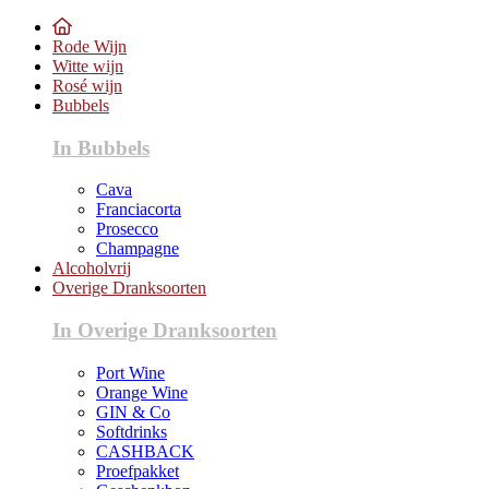
Rode Wijn
Witte wijn
Rosé wijn
Bubbels
In Bubbels
Cava
Franciacorta
Prosecco
Champagne
Alcoholvrij
Overige Dranksoorten
In Overige Dranksoorten
Port Wine
Orange Wine
GIN & Co
Softdrinks
CASHBACK
Proefpakket