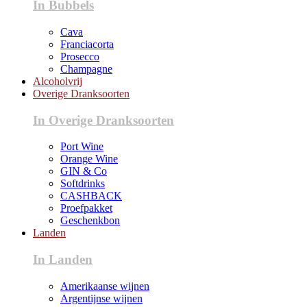
In Bubbels
Cava
Franciacorta
Prosecco
Champagne
Alcoholvrij
Overige Dranksoorten
In Overige Dranksoorten
Port Wine
Orange Wine
GIN & Co
Softdrinks
CASHBACK
Proefpakket
Geschenkbon
Landen
In Landen
Amerikaanse wijnen
Argentijnse wijnen