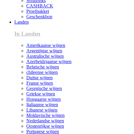
Softdrinks
CASHBACK
Proefpakket
Geschenkbon
Landen
In Landen
Amerikaanse wijnen
Argentijnse wijnen
Australische wijnen
Azerbeidzjaanse wijnen
Belgische wijnen
chileense wijnen
Duitse wijnen
Franse wijnen
Georgische wijnen
Griekse wijnen
Hongaarse wijnen
Italiaanse wijnen
Libanese wijnen
Moldavische wijnen
Nederlandse wijnen
Oostenrijkse wijnen
Portugese wijnen