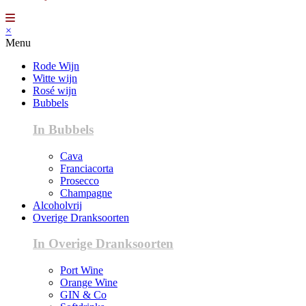
×
Menu
Rode Wijn
Witte wijn
Rosé wijn
Bubbels
In Bubbels
Cava
Franciacorta
Prosecco
Champagne
Alcoholvrij
Overige Dranksoorten
In Overige Dranksoorten
Port Wine
Orange Wine
GIN & Co