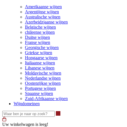
Amerikaanse wijnen
Argentijnse wijnen
Australische wijnen
Azerbeidzjaanse wijnen
Belgische wijnen
chileense wijnen
Duitse wijnen
Franse wijnen
Georgische wijnen
Griekse wijnen
Hongaarse wijnen
Italiaanse wijnen
Libanese wijnen
Moldavische wijnen
Nederlandse wijnen
Oostenrijkse wijnen
Portugese wijnen
Spaanse wijnen
Zuid-Afrikaanse wijnen
Wijndomeinen
Waar ben je naar op zoek?
Uw winkelwagen is leeg!