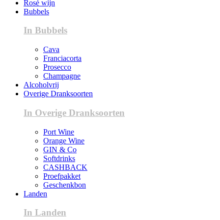
Rosé wijn
Bubbels
In Bubbels
Cava
Franciacorta
Prosecco
Champagne
Alcoholvrij
Overige Dranksoorten
In Overige Dranksoorten
Port Wine
Orange Wine
GIN & Co
Softdrinks
CASHBACK
Proefpakket
Geschenkbon
Landen
In Landen