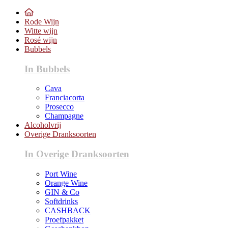
Rode Wijn
Witte wijn
Rosé wijn
Bubbels
In Bubbels
Cava
Franciacorta
Prosecco
Champagne
Alcoholvrij
Overige Dranksoorten
In Overige Dranksoorten
Port Wine
Orange Wine
GIN & Co
Softdrinks
CASHBACK
Proefpakket