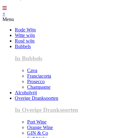
×
Menu
Rode Wijn
Witte wijn
Rosé wijn
Bubbels
In Bubbels
Cava
Franciacorta
Prosecco
Champagne
Alcoholvrij
Overige Dranksoorten
In Overige Dranksoorten
Port Wine
Orange Wine
GIN & Co