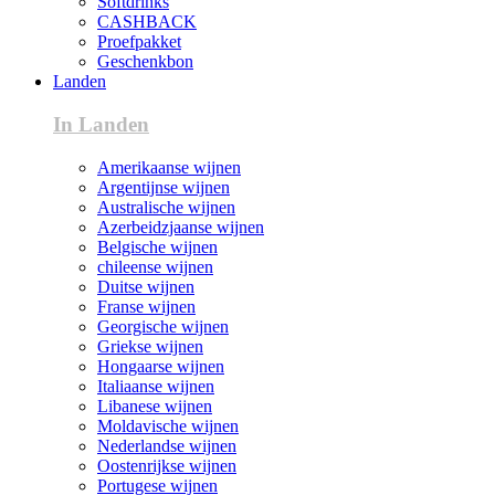
Softdrinks
CASHBACK
Proefpakket
Geschenkbon
Landen
In Landen
Amerikaanse wijnen
Argentijnse wijnen
Australische wijnen
Azerbeidzjaanse wijnen
Belgische wijnen
chileense wijnen
Duitse wijnen
Franse wijnen
Georgische wijnen
Griekse wijnen
Hongaarse wijnen
Italiaanse wijnen
Libanese wijnen
Moldavische wijnen
Nederlandse wijnen
Oostenrijkse wijnen
Portugese wijnen