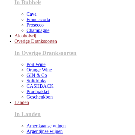
In Bubbels
Cava
Franciacorta
Prosecco
Champagne
Alcoholvrij
Overige Dranksoorten
In Overige Dranksoorten
Port Wine
Orange Wine
GIN & Co
Softdrinks
CASHBACK
Proefpakket
Geschenkbon
Landen
In Landen
Amerikaanse wijnen
Argentijnse wijnen