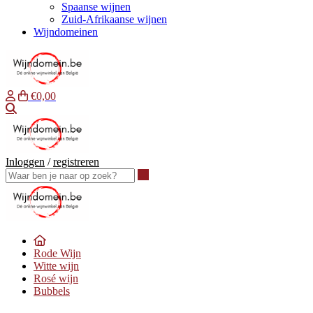
Spaanse wijnen
Zuid-Afrikaanse wijnen
Wijndomeinen
€0,00
Waar ben je naar op zoek?
Inloggen
/
registreren
Waar ben je naar op zoek?
Rode Wijn
Witte wijn
Rosé wijn
Bubbels