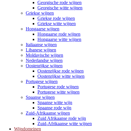
Georgische rode wijnen
Georgische witte wijnen
Griekse wijnen
Griekse rode wijnen
Griekse witte wijnen
Hongaarse wijnen
Hongaarse rode wijnen
Hongaarse witte wijnen
Italiaanse wijnen
Libanese wijnen
Moldavische wijnen
Nederlandse wijnen
Oostenrijkse wijnen
Oostenrijkse rode wijnen
Oostenrijkse witte wijnen
Portugese wijnen
Portugese rode wijnen
Portugese witte wijnen
Spaanse wijnen
Spaanse witte wijn
Spaanse rode wijn
Zuid-Afrikaanse wijnen
Zuid Afrikaanse rode wijn
Zuid-Afrikaanse witte wijnen
Wijndomeinen